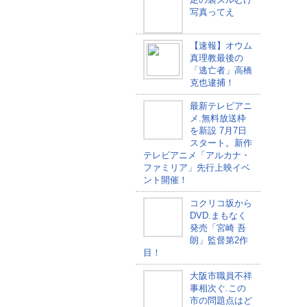
写真ってえ
【速報】オウム
真理教最後の
「逃亡者」高橋
克也逮捕！
最新テレビアニ
メ.無料放送枠
を新設 7月7日
スタート。新作
テレビアニメ「アルカナ・
ファミリア」先行上映イベ
ント開催！
コクリコ坂から
DVD.まもなく
発売「宮崎 吾
朗」監督第2作
目！
大阪市職員不祥
事相次ぐ.この
市の問題点はど