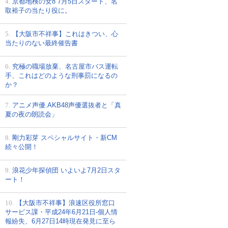
4.
京都地検の女8 7月5日スタート、名
取裕子の当たり役に。
5.
【大阪市不祥事】これはきつい、心
当たりのない最終催告書
6.
究極の職場放棄、名古屋市バス運転
手、これはどのような刑事罰になるの
か？
7.
アニメ声優.AKB48声優選抜者と「真
夏の夜の朗読会」
8.
剛力彩芽 スペシャルサイト・新CM
続々公開！
9.
浪花少年探偵団 いよいよ7月2日スタ
ート！
10.
【大阪市不祥事】浪速区役所窓口
サービス課・平成24年6月21日-個人情
報紛失、6月27日14時現在発見に至ら