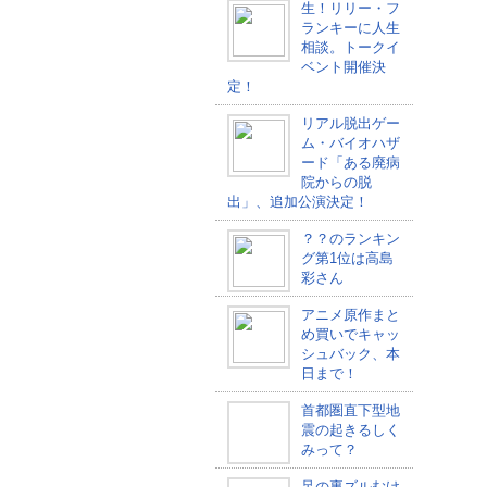
生！リリー・フ
ランキーに人生
相談。トークイ
ベント開催決
定！
リアル脱出ゲー
ム・バイオハザ
ード「ある廃病
院からの脱
出」、追加公演決定！
？？のランキン
グ第1位は高島
彩さん
アニメ原作まと
め買いでキャッ
シュバック、本
日まで！
首都圏直下型地
震の起きるしく
みって？
足の裏ズルむけ