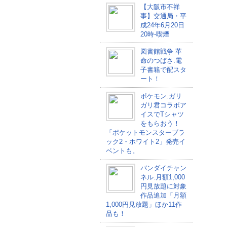
【大阪市不祥
事】交通局・平
成24年6月20日
20時-喫煙
図書館戦争 革
命のつばさ.電
子書籍で配スタ
ート！
ポケモン.ガリ
ガリ君コラボア
イスでTシャツ
をもらおう！
「ポケットモンスターブラ
ック2・ホワイト2」発売イ
ベントも。
バンダイチャン
ネル.月額1,000
円見放題に対象
作品追加「月額
1,000円見放題」ほか11作
品も！