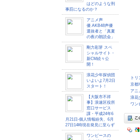
はどのような刑
事罰になるのか？
アニメ声
優.AKB48声優
選抜者と「真夏
の夜の朗読会」
剛力彩芽 スペ
シャルサイト・
新CM続々公
開！
浪花少年探偵団
トリ
いよいよ7月2日
京都
スタート！
アニ
【大阪市不祥
浪花
事】浪速区役所
ワン
窓口サービス
課・平成24年6
月21日-個人情報紛失、6月
27日14時現在発見に至らず
ワンピースの