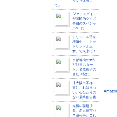
っくり休養し
て」
2AMチョグォン
が国民的クイズ
番組のスペシャ
ルMCに！
トリンドル玲奈
増殖中、「トッ
トリンドル王
女」で東京に！
京都地検の女8
7月5日スター
ト、名取裕子の
当たり役に。
【大阪市不祥
事】これはきつ
Amaz
い、心当たりの
ない最終催告書
究極の職場放
棄、名古屋市バ
ス運転手、これ