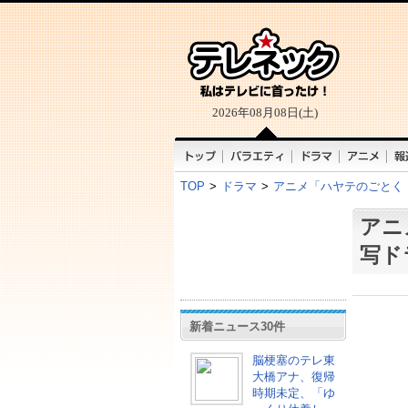
2026年08月08日(土)
TOP
>
ドラマ
>
アニメ「ハヤテのごとく
アニ
写ド
新着ニュース30件
脳梗塞のテレ東
大橋アナ、復帰
時期未定、「ゆ