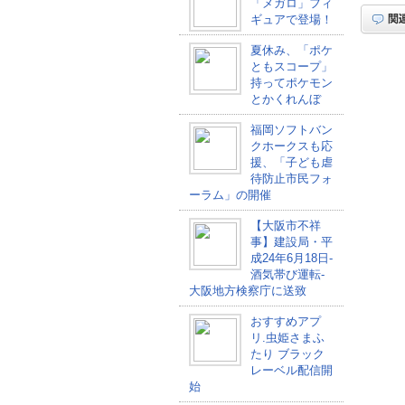
「メガロ」フィ
ギュアで登場！
夏休み、「ポケ
ともスコープ」
持ってポケモン
とかくれんぼ
福岡ソフトバン
クホークスも応
援、「子ども虐
待防止市民フォ
ーラム」の開催
【大阪市不祥
事】建設局・平
成24年6月18日-
酒気帯び運転-
大阪地方検察庁に送致
おすすめアプ
リ.虫姫さまふ
たり ブラック
レーベル配信開
始