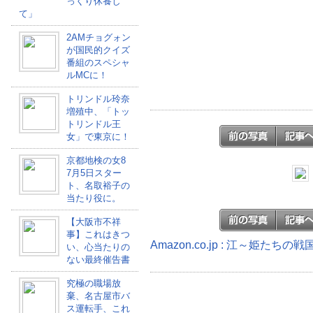
っくり休養し
て」
2AMチョグォン
が国民的クイズ
番組のスペシャ
ルMCに！
トリンドル玲奈
増殖中、「トッ
トリンドル王
女」で東京に！
京都地検の女8
7月5日スター
ト、名取裕子の
当たり役に。
【大阪市不祥
事】これはきつ
Amazon.co.jp : 江～姫たち
い、心当たりの
ない最終催告書
究極の職場放
棄、名古屋市バ
ス運転手、これ