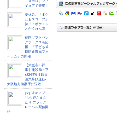
「メガロ」フィ
ギュアで登場！
夏休み、「ポケ
ともスコープ」
持ってポケモン
とかくれんぼ
福岡ソフトバン
クホークスも応
援、「子ども虐
待防止市民フォ
ーラム」の開催
【大阪市不祥
事】建設局・平
成24年6月18日-
酒気帯び運転-
大阪地方検察庁に送致
おすすめアプ
リ.虫姫さまふ
たり ブラック
レーベル配信開
始