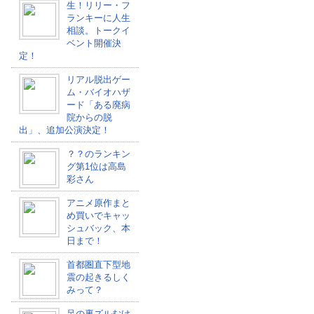
生！リリー・フ
ランキーに人生
相談。トークイ
ベント開催決
定！
リアル脱出ゲー
ム・バイオハザ
ード「ある廃病
院からの脱
出」、追加公演決定！
？？のランキン
グ第1位は高島
彩さん
アニメ原作まと
め買いでキャッ
シュバック、本
日まで！
首都圏直下型地
震の起きるしく
みって？
足の裏ズルむけ