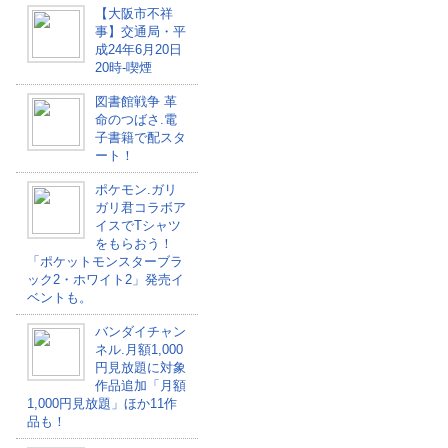
【大阪市不祥
事】交通局・平
成24年6月20日
20時-喫煙
図書館戦争 革
命のつばさ.電
子書籍で配スタ
ート！
ポケモン.ガリ
ガリ君コラボア
イスでTシャツ
をもらおう！
「ポケットモンスターブラ
ック2・ホワイト2」発売イ
ベントも。
バンダイチャン
ネル.月額1,000
円見放題に対象
作品追加「月額
1,000円見放題」ほか11作
品も！