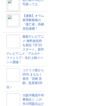
写真ってえ
【速報】オウム
真理教最後の
「逃亡者」高橋
克也逮捕！
最新テレビアニ
メ.無料放送枠
を新設 7月7日
スタート。新作
テレビアニメ「アルカナ・
ファミリア」先行上映イベ
ント開催！
コクリコ坂から
DVD.まもなく
発売「宮崎 吾
朗」監督第2作
目！
大阪市職員不祥
事相次ぐ.この
市の問題点はど