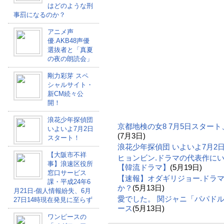
はどのような刑
事罰になるのか？
アニメ声
優.AKB48声優
選抜者と「真夏
の夜の朗読会」
剛力彩芽 スペ
シャルサイト・
新CM続々公
開！
浪花少年探偵団
京都地検の女8 7月5日スター
いよいよ7月2日
(7月3日)
スタート！
浪花少年探偵団 いよいよ7月2
【大阪市不祥
ヒョンビン.ドラマの代表作に
事】浪速区役所
【韓流ドラマ】
(5月19日)
窓口サービス
【速報】オダギリジョー.ドラ
課・平成24年6
か？
(5月13日)
月21日-個人情報紛失、6月
愛でした。 関ジャニ「パパドル
27日14時現在発見に至らず
ース
(5月13日)
ワンピースの