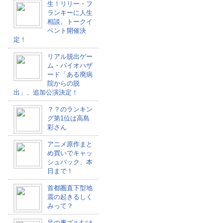
生！リリー・フ
ランキーに人生
相談。トークイ
ベント開催決
定！
リアル脱出ゲー
ム・バイオハザ
ード「ある廃病
院からの脱
出」、追加公演決定！
？？のランキン
グ第1位は高島
彩さん
アニメ原作まと
め買いでキャッ
シュバック、本
日まで！
首都圏直下型地
震の起きるしく
みって？
足の裏ズルむけ