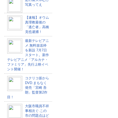
写真ってえ
【速報】オウム
真理教最後の
「逃亡者」高橋
克也逮捕！
最新テレビアニ
メ.無料放送枠
を新設 7月7日
スタート。新作
テレビアニメ「アルカナ・
ファミリア」先行上映イベ
ント開催！
コクリコ坂から
DVD.まもなく
発売「宮崎 吾
朗」監督第2作
目！
大阪市職員不祥
事相次ぐ.この
市の問題点はど