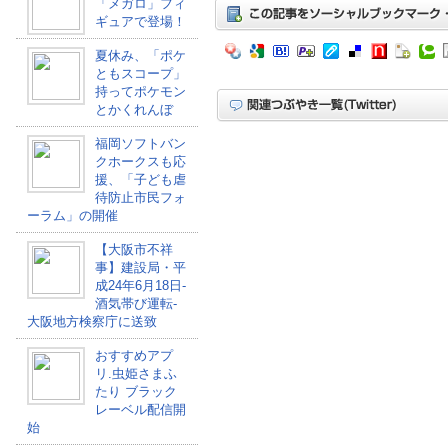
「メガロ」フィ
ギュアで登場！
夏休み、「ポケ
ともスコープ」
持ってポケモン
とかくれんぼ
福岡ソフトバン
クホークスも応
援、「子ども虐
待防止市民フォ
ーラム」の開催
【大阪市不祥
事】建設局・平
成24年6月18日-
酒気帯び運転-
大阪地方検察庁に送致
おすすめアプ
リ.虫姫さまふ
たり ブラック
レーベル配信開
始