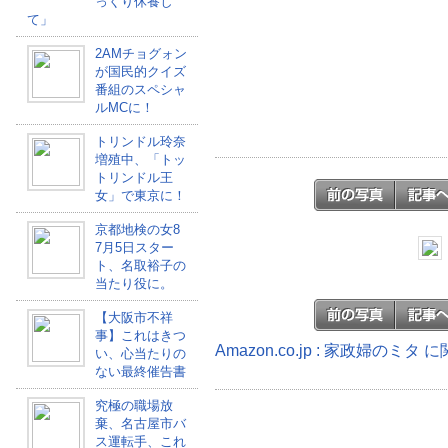
っくり休養し
て」
2AMチョグォン
が国民的クイズ
番組のスペシャ
ルMCに！
トリンドル玲奈
増殖中、「トッ
トリンドル王
女」で東京に！
京都地検の女8
7月5日スター
ト、名取裕子の
当たり役に。
【大阪市不祥
事】これはきつ
Amazon.co.jp : 家政婦のミタ
い、心当たりの
ない最終催告書
究極の職場放
棄、名古屋市バ
ス運転手、これ