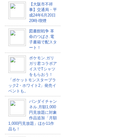
【大阪市不祥
事】交通局・平
成24年6月20日
20時-喫煙
図書館戦争 革
命のつばさ.電
子書籍で配スタ
ート！
ポケモン.ガリ
ガリ君コラボア
イスでTシャツ
をもらおう！
「ポケットモンスターブラ
ック2・ホワイト2」発売イ
ベントも。
バンダイチャン
ネル.月額1,000
円見放題に対象
作品追加「月額
1,000円見放題」ほか11作
品も！