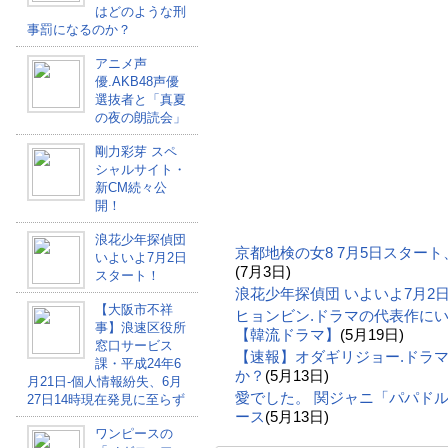
はどのような刑
事罰になるのか？
アニメ声
優.AKB48声優
選抜者と「真夏
の夜の朗読会」
剛力彩芽 スペ
シャルサイト・
新CM続々公
開！
浪花少年探偵団
京都地検の女8 7月5日スター
いよいよ7月2日
(7月3日)
スタート！
浪花少年探偵団 いよいよ7月2
【大阪市不祥
ヒョンビン.ドラマの代表作に
事】浪速区役所
【韓流ドラマ】
(5月19日)
窓口サービス
【速報】オダギリジョー.ドラ
課・平成24年6
か？
(5月13日)
月21日-個人情報紛失、6月
愛でした。 関ジャニ「パパドル
27日14時現在発見に至らず
ース
(5月13日)
ワンピースの