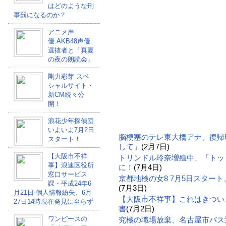
はどのような刑
事罰になるのか？
アニメ声
優.AKB48声優
選抜者と「真夏
の夜の朗読会」
剛力彩芽 スペ
シャルサイト・
新CM続々公
開！
浪花少年探偵団
いよいよ7月2日
脳梗塞のテレ東大橋アナ、復帰
スタート！
して」
(2月7日)
【大阪市不祥
トリンドル玲奈増殖中、「トッ
事】浪速区役所
に！
(7月4日)
窓口サービス
京都地検の女8 7月5日スター
課・平成24年6
(7月3日)
月21日-個人情報紛失、6月
【大阪市不祥事】これはきつい
27日14時現在発見に至らず
書
(7月2日)
ワンピースの
究極の職場放棄、名古屋市バス