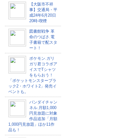
【大阪市不祥
事】交通局・平
成24年6月20日
20時-喫煙
図書館戦争 革
命のつばさ.電
子書籍で配スタ
ート！
ポケモン.ガリ
ガリ君コラボア
イスでTシャツ
をもらおう！
「ポケットモンスターブラ
ック2・ホワイト2」発売イ
ベントも。
バンダイチャン
ネル.月額1,000
円見放題に対象
作品追加「月額
1,000円見放題」ほか11作
品も！