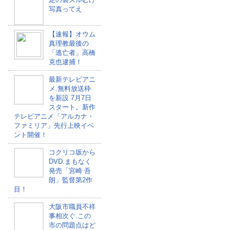
写真ってえ
【速報】オウム
真理教最後の
「逃亡者」高橋
克也逮捕！
最新テレビアニ
メ.無料放送枠
を新設 7月7日
スタート。新作
テレビアニメ「アルカナ・
ファミリア」先行上映イベ
ント開催！
コクリコ坂から
DVD.まもなく
発売「宮崎 吾
朗」監督第2作
目！
大阪市職員不祥
事相次ぐ.この
市の問題点はど