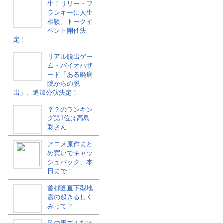
生！リリー・フ
ランキーに人生
相談。トークイ
ベント開催決
定！
リアル脱出ゲー
ム・バイオハザ
ード「ある廃病
院からの脱
出」、追加公演決定！
？？のランキン
グ第1位は高島
彩さん
アニメ原作まと
め買いでキャッ
シュバック、本
日まで！
首都圏直下型地
震の起きるしく
みって？
足の裏ズルむけ