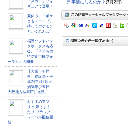
「メガロ」フィ
刑事罰になるのか？
(7月2日)
ギュアで登場！
夏休み、「ポケ
ともスコープ」
持ってポケモン
とかくれんぼ
福岡ソフトバン
クホークスも応
援、「子ども虐
待防止市民フォ
ーラム」の開催
【大阪市不祥
事】建設局・平
成24年6月18日-
酒気帯び運転-
大阪地方検察庁に送致
おすすめアプ
リ.虫姫さまふ
たり ブラック
レーベル配信開
始