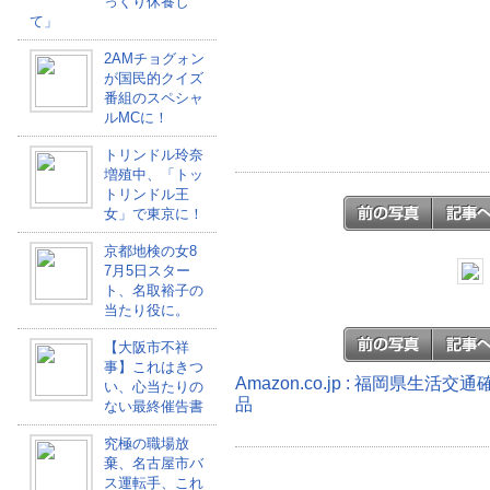
っくり休養し
て」
2AMチョグォン
が国民的クイズ
番組のスペシャ
ルMCに！
トリンドル玲奈
増殖中、「トッ
トリンドル王
女」で東京に！
京都地検の女8
7月5日スター
ト、名取裕子の
当たり役に。
【大阪市不祥
事】これはきつ
Amazon.co.jp : 福岡県生
い、心当たりの
品
ない最終催告書
究極の職場放
棄、名古屋市バ
ス運転手、これ