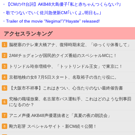
・【CMのｲｹ台詞】AKB48大島優子｢私と赤ちゃんつくらない?｣
・歌でつないでいく佐川急便新CM｢いくよ｡明日も｡｣
・Trailer of the movie “Negima!”/“Hayate” released!
アクセスランキング
脳梗塞のテレ東大橋アナ、復帰時期未定、「ゆっくり休養して」
1
2AMチョグォンが国民的クイズ番組のスペシャルMCに！
2
トリンドル玲奈増殖中、「トットリンドル王女」で東京に！
3
京都地検の女8 7月5日スタート、名取裕子の当たり役に。
4
【大阪市不祥事】これはきつい、心当たりのない最終催告書
5
究極の職場放棄、名古屋市バス運転手、これはどのような刑事罰
6
になるのか？
アニメ声優.AKB48声優選抜者と「真夏の夜の朗読会」
7
剛力彩芽 スペシャルサイト・新CM続々公開！
8