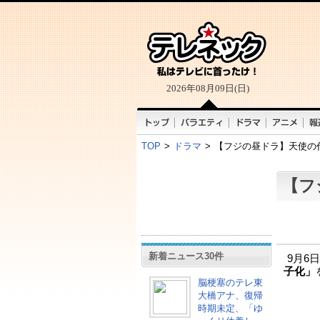
2026年08月09日(日)
TOP
>
ドラマ
>
【フジの昼ドラ】天使の
【フ
新着ニュース30件
9月6
子化」
脳梗塞のテレ東
大橋アナ、復帰
時期未定、「ゆ