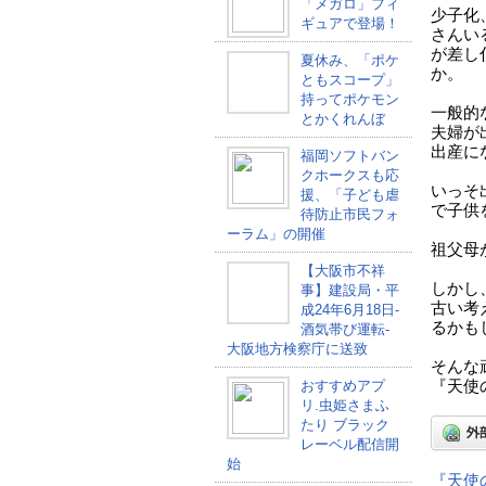
「メガロ」フィ
少子化
ギュアで登場！
さんい
が差し
夏休み、「ポケ
か。
ともスコープ」
持ってポケモン
一般的
とかくれんぼ
夫婦が
出産に
福岡ソフトバン
クホークスも応
いっそ
援、「子ども虐
で子供
待防止市民フォ
ーラム」の開催
祖父母
【大阪市不祥
しかし
事】建設局・平
古い考
成24年6月18日-
るかも
酒気帯び運転-
大阪地方検察庁に送致
そんな
おすすめアプ
『天使
リ.虫姫さまふ
たり ブラック
レーベル配信開
始
『天使