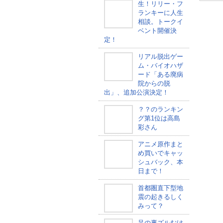
生！リリー・フ
ランキーに人生
相談。トークイ
ベント開催決
定！
リアル脱出ゲー
ム・バイオハザ
ード「ある廃病
院からの脱
出」、追加公演決定！
？？のランキン
グ第1位は高島
彩さん
アニメ原作まと
め買いでキャッ
シュバック、本
日まで！
首都圏直下型地
震の起きるしく
みって？
足の裏ズルむけ