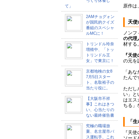
っくり休養し
原作は
て」
2AMチョグォン
天使
が国民的クイズ
番組のスペシャ
ノンフ
ルMCに！
の代理
トリンドル玲奈
材する
増殖中、「トッ
トリンドル王
『天使
女」で東京に！
の元を
京都地検の女8
「あな
7月5日スター
たんで
ト、名取裕子の
当たり役に。
ただし
い」と
【大阪市不祥
はエス
事】これはきつ
ちる」
い、心当たりの
ない最終催告書
「生
究極の職場放
棄、名古屋市バ
『天使
ス運転手、これ
ソード