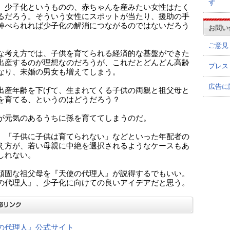
ず
、少子化というものの、赤ちゃんを産みたい女性はたく
るだろう。そういう女性にスポットが当たり、援助の手
伸べられれば少子化の解消につながるのではないだろう
お問い
ご意見
な考え方では、子供を育てられる経済的な基盤ができた
出産するのが理想なのだろうが、これだとどんどん高齢
プレス
なり、未婚の男女も増えてしまう。
広告に
出産年齢を下げて、生まれてくる子供の両親と祖父母と
を育てる、というのはどうだろう？
が元気のあるうちに孫を育ててしまうのだ。
、「子供に子供は育てられない」などといった年配者の
え方が、若い母親に中絶を選択されるようなケースもあ
しれない。
頑固な祖父母を『天使の代理人』が説得するでもいい。
の代理人』、少子化に向けての良いアイデアだと思う。
の代理人』公式サイト