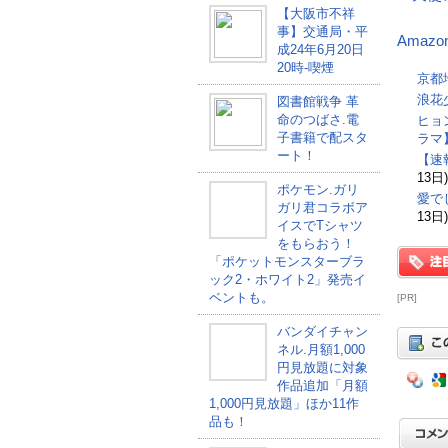
【大阪市不祥
事】交通局・平
Amaz
成24年6月20日
20時-喫煙
京都
浪花
図書館戦争 革
命のつばさ.電
ヒョ
子書籍で配スタ
ラマ
ート！
【速
13日)
ポケモン.ガリ
愛で
ガリ君コラボア
13日)
イスでTシャツ
をもらおう！
「ポケットモンスターブラ
ック2・ホワイト2」発売イ
ベントも。
[PR]
バンダイチャン
ネル.月額1,000
円見放題に対象
作品追加「月額
1,000円見放題」ほか11作
品も！