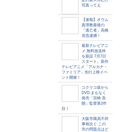
写真ってえ
【速報】オウム
真理教最後の
「逃亡者」高橋
克也逮捕！
最新テレビアニ
メ.無料放送枠
を新設 7月7日
スタート。新作
テレビアニメ「アルカナ・
ファミリア」先行上映イベ
ント開催！
コクリコ坂から
DVD.まもなく
発売「宮崎 吾
朗」監督第2作
目！
大阪市職員不祥
事相次ぐ.この
市の問題点はど