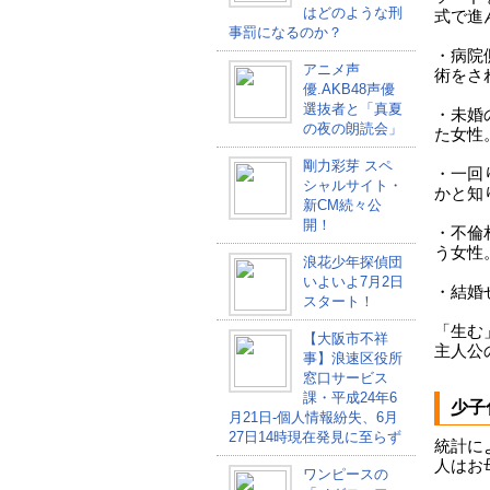
はどのような刑
式で進
事罰になるのか？
・病院
アニメ声
術をさ
優.AKB48声優
選抜者と「真夏
・未婚
の夜の朗読会」
た女性
剛力彩芽 スペ
・一回
シャルサイト・
かと知
新CM続々公
開！
・不倫
う女性
浪花少年探偵団
いよいよ7月2日
・結婚
スタート！
「生む
【大阪市不祥
主人公
事】浪速区役所
窓口サービス
課・平成24年6
少子
月21日-個人情報紛失、6月
27日14時現在発見に至らず
統計に
人はお
ワンピースの