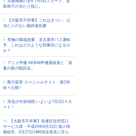
4.
京都地検の女8 7月5日スタート、名
取裕子の当たり役に。
5.
【大阪市不祥事】これはきつい、心
当たりのない最終催告書
6.
究極の職場放棄、名古屋市バス運転
手、これはどのような刑事罰になるの
か？
7.
アニメ声優.AKB48声優選抜者と「真
夏の夜の朗読会」
8.
剛力彩芽 スペシャルサイト・新CM
続々公開！
9.
浪花少年探偵団 いよいよ7月2日スタ
ート！
10.
【大阪市不祥事】浪速区役所窓口
サービス課・平成24年6月21日-個人情
報紛失、6月27日14時現在発見に至ら