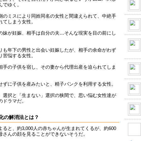
んでゆく。
側のミスにより同姓同名の女性と間違えられて、中絶手
れてしまう女性。
の妹が妊娠、相手は自分の夫…そんな現実を目の前にし
。
りも年下の男性と出会い妊娠したが、相手の余命がわず
り苦悩する女性。
相手の子供を宿し、その妻から代理出産を迫られてしま
。
せずに子供を産みたいと、精子バンクを利用する女性。
」選択と「生まない」選択の狭間で、思い悩む女性達が
のドラマだ。
化の解消法とは？
よると、約3,000人の赤ちゃんが生まれてくるが、約600
母さんの顔を見ることができないそうだ。