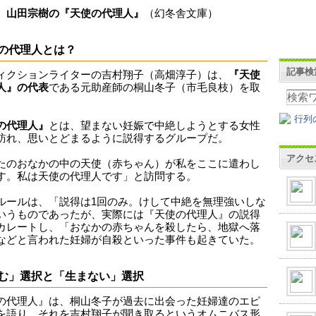
、
山田宗樹の『天使の代理人』
（幻冬舎文庫）
の代理人とは？
記事検
ィクションライターの吉村翔子（高畑淳子）は、
『天使
人』の代表
である元助産師の桐山冬子（市毛良枝）を取
。
の代理人』
とは、望まない妊娠で中絶しようとする女性
訪れ、思いとどまるように説得するグループだ。
アクセ
たのおなかの中の天使（赤ちゃん）が私をここに遣わし
す。私は天使の代理人です」と訪問する。
ルールは、「説得は1回のみ。けして中絶を無理強いしな
いうものであったが、実際には『天使の代理人』の説得
カレートし、「おなかの赤ちゃんを殺したら、地獄へ落
などと言われた妊婦が自殺といった事件も起きていた。
む」選択と「生まない」選択
の代理人』は、桐山冬子が過去に出会った妊婦達のエピ
を語り、それを吉村翔子が聞き取るというオムニバス形