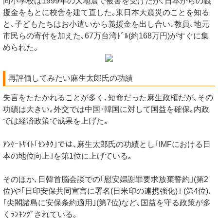
同小学校は1999年の大地震で被害を受けたが､日本からの義
援金をもとに校舎を建て直した｡東日本大震災のことを知る
と､子どもたちはお小遣いから義援金を出し合い､教員､地元
市民らの寄付を加えた､67万台湾ﾄﾞﾙ(約168万円)がすぐに集
められた｡
再評価してみたい麻生太郎氏の功績
失言をたたかれることが多く､短命だった麻生政権だが､その
功績は大きい｡外交では中国･韓国に対して国益を確保｡内政
では経済政策で成果を上げた｡
ｱﾝｹｰﾄｻｲﾄ｢ｾﾝﾀｸ｣では､麻生太郎氏の功績とし｢IMFにおける日
本の地位向上｣を第1位に上げている｡
そのほか､日韓首脳会談での｢慰安婦謝罪要求放棄誓約｣(第2
位)や｢日印安保共同宣言に署名(日米印の連携強化)｣ (第4位)､
｢尖閣諸島に安保条約適用｣(第7位)など､国益を守る政策が多
くﾗﾝｷﾝｸﾞされている｡