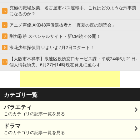
究極の職場放棄、名古屋市バス運転手、これはどのような刑事罰
6
になるのか？
アニメ声優.AKB48声優選抜者と「真夏の夜の朗読会」
7
剛力彩芽 スペシャルサイト・新CM続々公開！
8
浪花少年探偵団 いよいよ7月2日スタート！
9
【大阪市不祥事】浪速区役所窓口サービス課・平成24年6月21日-
10
個人情報紛失、6月27日14時現在発見に至らず
カテゴリ一覧
バラエティ
このカテゴリの記事一覧を見る
ドラマ
このカテゴリの記事一覧を見る