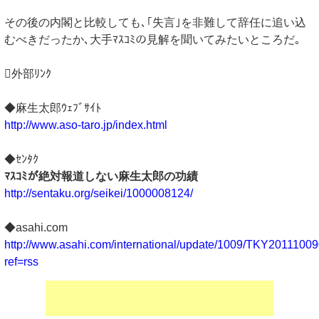
その後の内閣と比較しても､｢失言｣を非難して辞任に追い込
むべきだったか､大手ﾏｽｺﾐの見解を聞いてみたいところだ｡
外部ﾘﾝｸ
◆麻生太郎ｳｪﾌﾞｻｲﾄ
http://www.aso-taro.jp/index.html
◆ｾﾝﾀｸ
ﾏｽｺﾐが絶対報道しない麻生太郎の功績
http://sentaku.org/seikei/1000008124/
◆asahi.com
http://www.asahi.com/international/update/1009/TKY2011100
ref=rss