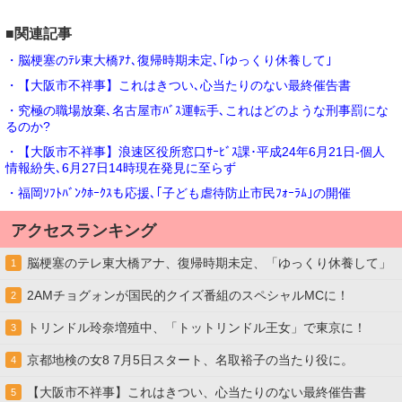
■関連記事
・脳梗塞のﾃﾚ東大橋ｱﾅ､復帰時期未定､｢ゆっくり休養して｣
・【大阪市不祥事】これはきつい､心当たりのない最終催告書
・究極の職場放棄､名古屋市ﾊﾞｽ運転手､これはどのような刑事罰にな
るのか?
・【大阪市不祥事】浪速区役所窓口ｻｰﾋﾞｽ課･平成24年6月21日-個人
情報紛失､6月27日14時現在発見に至らず
・福岡ｿﾌﾄﾊﾞﾝｸﾎｰｸｽも応援､｢子ども虐待防止市民ﾌｫｰﾗﾑ｣の開催
アクセスランキング
脳梗塞のテレ東大橋アナ、復帰時期未定、「ゆっくり休養して」
1
2AMチョグォンが国民的クイズ番組のスペシャルMCに！
2
トリンドル玲奈増殖中、「トットリンドル王女」で東京に！
3
京都地検の女8 7月5日スタート、名取裕子の当たり役に。
4
【大阪市不祥事】これはきつい、心当たりのない最終催告書
5