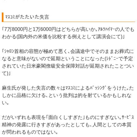
ﾏｽｺﾐがたたいた失言
｢7万8000円と1万6000円はどちらが高いか｡ｱﾙﾂﾊｲﾏｰの人でも
わかる(国内外の米価を比較する例えとして講演会にて)｣
｢ｼｬﾛﾝ首相の容態が極めて悪く､会議途中でそのままお葬式に
なると意味がないので延期ということになった(ｼﾄﾞﾆｰで予定
されていた日米豪閣僚級安全保障対話が延期されたことつい
て)｣
麻生氏が発した失言の数々はﾏｽｺﾐによるﾊﾞｯｼﾝｸﾞをうけた｡た
しかに品格に欠ける､という批判は的を射ているかもしれな
い｡
だがいずれも表現を｢面白くしすぎた｣ものにすぎない｡ｻｰﾋﾞｽ
精神の発露に行きすぎがあったとしても､人間としての本質
が問われるものではない｡