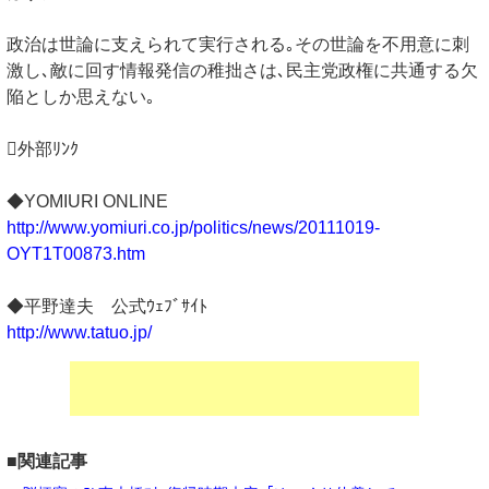
政治は世論に支えられて実行される｡その世論を不用意に刺
激し､敵に回す情報発信の稚拙さは､民主党政権に共通する欠
陥としか思えない｡
外部ﾘﾝｸ
◆YOMIURI ONLINE
http://www.yomiuri.co.jp/politics/news/20111019-
OYT1T00873.htm
◆平野達夫 公式ｳｪﾌﾞｻｲﾄ
http://www.tatuo.jp/
■関連記事