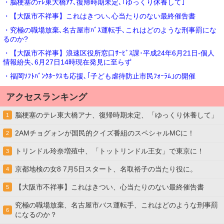
・脳梗塞のﾃﾚ東大橋ｱﾅ､復帰時期未定､｢ゆっくり休養して｣
・【大阪市不祥事】これはきつい､心当たりのない最終催告書
・究極の職場放棄､名古屋市ﾊﾞｽ運転手､これはどのような刑事罰にな
るのか?
・【大阪市不祥事】浪速区役所窓口ｻｰﾋﾞｽ課･平成24年6月21日-個人
情報紛失､6月27日14時現在発見に至らず
・福岡ｿﾌﾄﾊﾞﾝｸﾎｰｸｽも応援､｢子ども虐待防止市民ﾌｫｰﾗﾑ｣の開催
アクセスランキング
脳梗塞のテレ東大橋アナ、復帰時期未定、「ゆっくり休養して」
1
2AMチョグォンが国民的クイズ番組のスペシャルMCに！
2
トリンドル玲奈増殖中、「トットリンドル王女」で東京に！
3
京都地検の女8 7月5日スタート、名取裕子の当たり役に。
4
【大阪市不祥事】これはきつい、心当たりのない最終催告書
5
究極の職場放棄、名古屋市バス運転手、これはどのような刑事罰
6
になるのか？