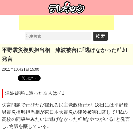
平野震災復興担当相 津波被害に｢逃げなかったﾊﾞｶ｣
発言
2011年10月21日 15:00
津波被害に遭った友人はﾊﾞｶ
失言問題でたびたび揺れる民主党政権だが､18日には平野達
男震災復興担当相が東日本大震災の津波被害に関して｢私の
高校の同級生みたいに逃げなかったﾊﾞｶなやつがいる｣と発言
し､物議を醸している｡