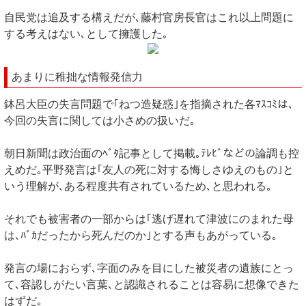
自民党は追及する構えだが､藤村官房長官はこれ以上問題に
する考えはない､として擁護した｡
あまりに稚拙な情報発信力
鉢呂大臣の失言問題で｢ねつ造疑惑｣を指摘された各ﾏｽｺﾐは､
今回の失言に関しては小さめの扱いだ｡
朝日新聞は政治面のﾍﾞﾀ記事として掲載｡ﾃﾚﾋﾞなどの論調も控
えめだ｡平野発言は｢友人の死に対する悔しさゆえのもの｣と
いう理解が､ある程度共有されているため､と思われる｡
それでも被害者の一部からは｢逃げ遅れて津波にのまれた母
は､ﾊﾞｶだったから死んだのか｣とする声もあがっている｡
発言の場におらず､字面のみを目にした被災者の遺族にとっ
て､容認しがたい言葉､と認識されることは容易に想像できた
はずだ｡