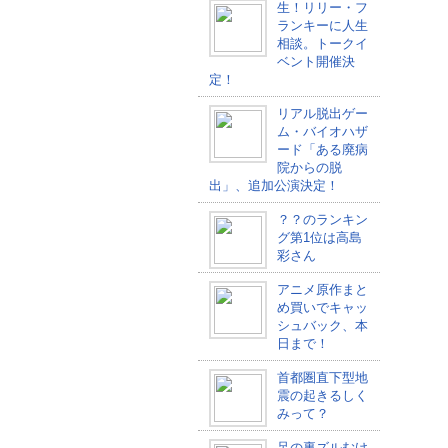
生！リリー・フ
ランキーに人生
相談。トークイ
ベント開催決
定！
リアル脱出ゲー
ム・バイオハザ
ード「ある廃病
院からの脱
出」、追加公演決定！
？？のランキン
グ第1位は高島
彩さん
アニメ原作まと
め買いでキャッ
シュバック、本
日まで！
首都圏直下型地
震の起きるしく
みって？
足の裏ズルむけ