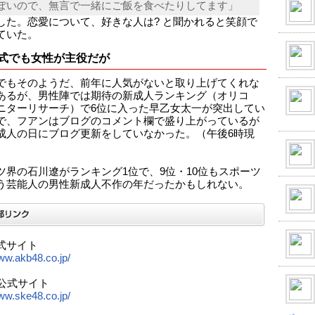
ぽいので、無言で一緒にご飯を食べたりしてます」
した。恋愛について、好きな人は? と聞かれると笑顔で
ていた。
式でも女性が主役だが
でもそのようだ、前年に人気がないと取り上げてくれな
あるが、男性陣では期待の新成人ランキング（オリコ
ニターリサーチ）で6位に入った早乙女太一が突出してい
で、フアンはブログのコメント欄で盛り上がっているが
成人の日にブログ更新をしていなかった。（午後6時現
ツ界の石川遼がランキング1位で、9位・10位もスポーツ
う芸能人の男性新成人不作の年だったかもしれない。
公式サイト
www.akb48.co.jp/
8公式サイト
www.ske48.co.jp/