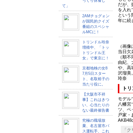
っくり休養し
だが、
て」
を入れ
という
2AMチョグォン
年に続
が国民的クイズ
番組のスペシャ
ルMCに！
トリンドル玲奈
（画像
増殖中、「トッ
当日欠
トリンドル王
（順不
女」で東京に！
由紀、
や、高
京都地検の女8
沢瑠美
7月5日スター
玲奈
ト、名取裕子の
当たり役に。
トリ
【大阪市不祥
モデル
事】これはきつ
八幡宮
い、心当たりの
ツ、ペ
ない最終催告書
戸家・
AKB
究極の職場放
棄、名古屋市バ
「ク
ス運転手、これ