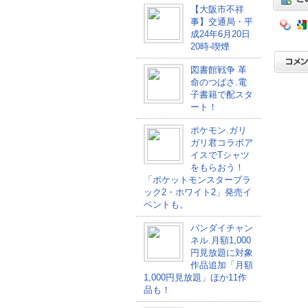
【大阪市不祥
事】交通局・平
成24年6月20日
20時-喫煙
図書館戦争 革
命のつばさ.電
子書籍で配スタ
ート！
ポケモン.ガリ
ガリ君コラボア
イスでTシャツ
をもらおう！
「ポケットモンスターブラ
ック2・ホワイト2」発売イ
ベントも。
バンダイチャン
ネル.月額1,000
円見放題に対象
作品追加「月額
1,000円見放題」ほか11作
品も！