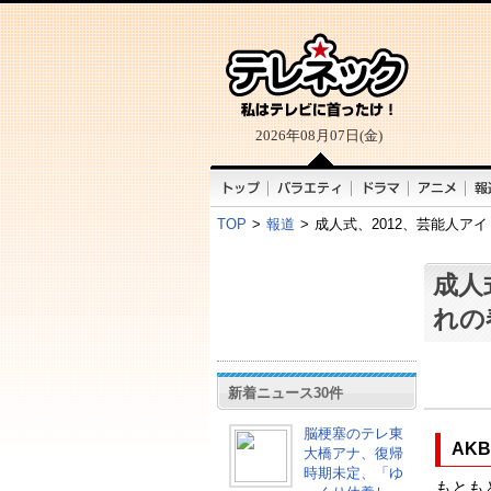
2026年08月07日(金)
TOP
>
報道
>
成人式、2012、芸能人ア
成人
れの
新着ニュース30件
脳梗塞のテレ東
AK
大橋アナ、復帰
時期未定、「ゆ
もとも