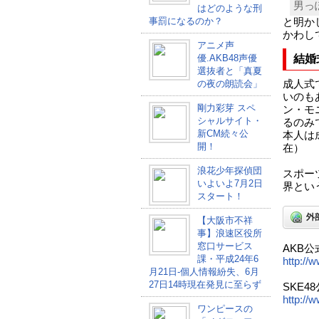
男っ
はどのような刑
事罰になるのか？
と明か
かわし
アニメ声
優.AKB48声優
結婚
選抜者と「真夏
の夜の朗読会」
成人式
いのも
剛力彩芽 スペ
ン・モ
シャルサイト・
るのみ
新CM続々公
本人は
開！
在）
浪花少年探偵団
スポー
いよいよ7月2日
界とい
スタート！
【大阪市不祥
事】浪速区役所
窓口サービス
AKB
課・平成24年6
http://
月21日-個人情報紛失、6月
27日14時現在発見に至らず
SKE4
http://
ワンピースの