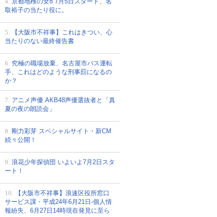
4.
京都地検の女8 7月5日スタート、名
取裕子の当たり役に。
5.
【大阪市不祥事】これはきつい、心
当たりのない最終催告書
6.
究極の職場放棄、名古屋市バス運転
手、これはどのような刑事罰になるの
か？
7.
アニメ声優.AKB48声優選抜者と「真
夏の夜の朗読会」
8.
剛力彩芽 スペシャルサイト・新CM
続々公開！
9.
浪花少年探偵団 いよいよ7月2日スタ
ート！
10.
【大阪市不祥事】浪速区役所窓口
サービス課・平成24年6月21日-個人情
報紛失、6月27日14時現在発見に至ら