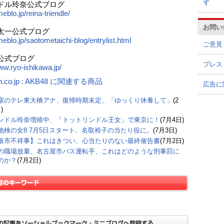
ず
ドル玲奈公式ブログ
meblo.jp/reina-triendle/
お問い
太一公式ブログ
meblo.jp/saotometaichi-blog/entrylist.html
ご意見
公式ブログ
プレス
www.ryo-ishikawa.jp/
n.co.jp : AKB48 に関連する商品
広告に
塞のテレ東大橋アナ、復帰時期未定、「ゆっくり休養して」
(2
)
ンドル玲奈増殖中、「トットリンドル王女」で東京に！
(7月4日)
地検の女8 7月5日スタート、名取裕子の当たり役に。
(7月3日)
阪市不祥事】これはきつい、心当たりのない最終催告書
(7月2日)
の職場放棄、名古屋市バス運転手、これはどのような刑事罰に
のか？
(7月2日)