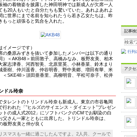
振袖の着物姿を披露した神田明神では新成人が欠席一人
ても20人もいたと自分たちも驚いていた。あれよあれよ
間に世界にまで名前を知られたうら若き乙女たちは、昨
きもっと頑張ると気合を入れた。
記事検
はイメージです）
席の桑原みずきを抜いて参加したメンバーは以下の通り
同）＜AKB48＞前田敦子、高橋みなみ、板野友美、柏木
大家志津香、河西智美、北原里英、小林香菜、鈴木まり
アクセ
城亜樹、仲川遥香、仲谷明香、野中美郷、増田有華、米
。＜SKE48＞須田亜香里、高柳明音、平松可奈子、松井
ンドル玲奈
でタレントのトリンドル玲奈も新成人。東京の市谷亀岡
で行われた「"ヒルズのサイエンス・ダイエット"プレゼン
ットの成人式2012」にソフトバンクのCMでお馴染の白
お父さん一家とともに出席した。トリンドル玲奈は、
48の板野友美と仲が良く
リスマスも一緒に過ごしたんですよ。2人共、クールで