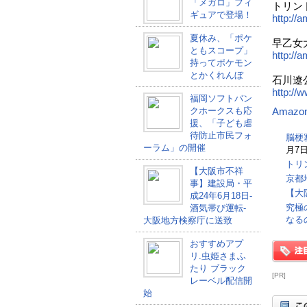
「メガロ」フィ
トリン
ギュアで登場！
http://a
夏休み、「ポケ
早乙女
ともスコープ」
http://a
持ってポケモン
とかくれんぼ
石川遼
http://
福岡ソフトバン
クホークスも応
Amazo
援、「子ども虐
待防止市民フォ
脳梗
ーラム」の開催
月7日
トリ
【大阪市不祥
京都
事】建設局・平
【大
成24年6月18日-
究極
酒気帯び運転-
なる
大阪地方検察庁に送致
おすすめアプ
リ.虫姫さまふ
たり ブラック
[PR]
レーベル配信開
始