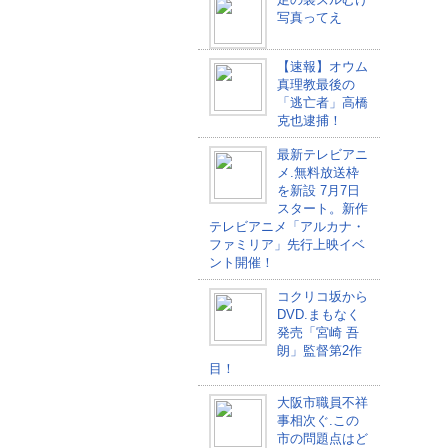
写真ってえ
【速報】オウム
真理教最後の
「逃亡者」高橋
克也逮捕！
最新テレビアニ
メ.無料放送枠
を新設 7月7日
スタート。新作
テレビアニメ「アルカナ・
ファミリア」先行上映イベ
ント開催！
コクリコ坂から
DVD.まもなく
発売「宮崎 吾
朗」監督第2作
目！
大阪市職員不祥
事相次ぐ.この
市の問題点はど