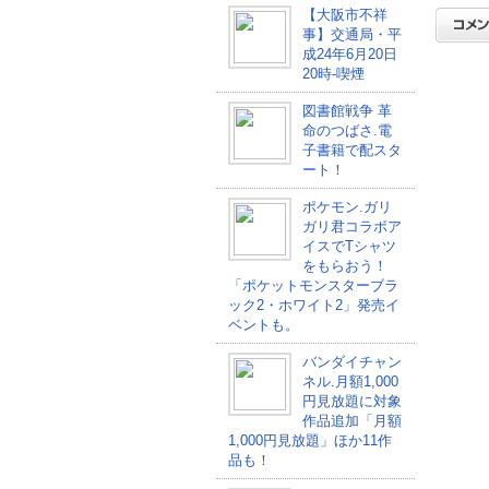
【大阪市不祥
事】交通局・平
成24年6月20日
20時-喫煙
図書館戦争 革
命のつばさ.電
子書籍で配スタ
ート！
ポケモン.ガリ
ガリ君コラボア
イスでTシャツ
をもらおう！
「ポケットモンスターブラ
ック2・ホワイト2」発売イ
ベントも。
バンダイチャン
ネル.月額1,000
円見放題に対象
作品追加「月額
1,000円見放題」ほか11作
品も！