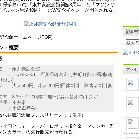
川県輪島市)で「永井豪記念館開館3周年」と「マジンガ
デビルマン生誕40周年」のW記念イベントが開催される。
記事検
豪記念館ホームページTOP)
ント概要
設。
名 ：永井豪記念館
アクセ
 ：〒928-0001 石川県輪島市河井町1部123番地(朝
り沿い)
料 ：大人500円、小人200円(団体割引、障害者割引あ
間：8:30～17:00(年中無休)(展示替え時は除く)
館長：永井豪
 ：平成21年4月
ess永井豪記念館プレスリリースより引用)
ト企画として、スーパーロボット超合金「マジンガーZ
マンカラー」の先行販売が行われる。