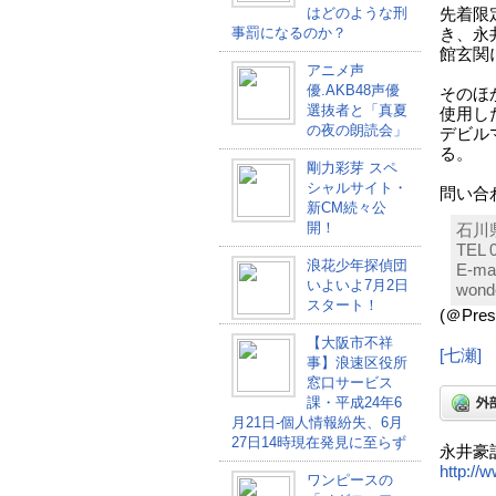
はどのような刑
先着限
事罰になるのか？
き、永
館玄関
アニメ声
優.AKB48声優
そのほ
選抜者と「真夏
使用し
の夜の朗読会」
デビル
る。
剛力彩芽 スペ
シャルサイト・
問い合
新CM続々公
開！
石川
TEL 
浪花少年探偵団
E-mai
いよいよ7月2日
wonde
スタート！
(＠Pr
【大阪市不祥
[七瀬]
事】浪速区役所
窓口サービス
課・平成24年6
月21日-個人情報紛失、6月
27日14時現在発見に至らず
永井豪
http://
ワンピースの