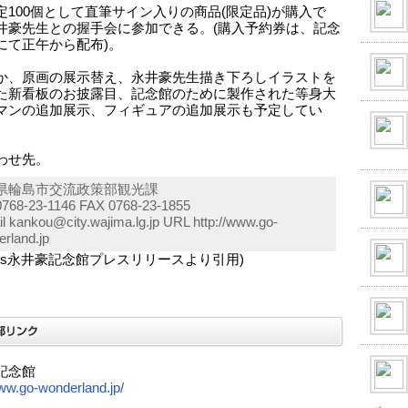
定100個として直筆サイン入りの商品(限定品)が購入で
井豪先生との握手会に参加できる。(購入予約券は、記念
にて正午から配布)。
か、原画の展示替え、永井豪先生描き下ろしイラストを
た新看板のお披露目、記念館のために製作された等身大
マンの追加展示、フィギュアの追加展示も予定してい
わせ先。
県輪島市交流政策部観光課
0768-23-1146 FAX 0768-23-1855
l kankou@city.wajima.lg.jp URL http://www.go-
rland.jp
ess永井豪記念館プレスリリースより引用)
記念館
www.go-wonderland.jp/