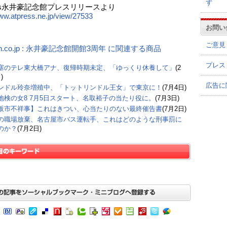
ず
ess永井豪記念館プレスリリースより
www.atpress.ne.jp/view/27533
お問い
ご意見
on.co.jp : 永井豪記念館開館3周年 に関連する商品
プレス
塞のテレ東大橋アナ、復帰時期未定、「ゆっくり休養して」
(2
)
広告に
ンドル玲奈増殖中、「トットリンドル王女」で東京に！
(7月4日)
地検の女8 7月5日スタート、名取裕子の当たり役に。
(7月3日)
阪市不祥事】これはきつい、心当たりのない最終催告書
(7月2日)
の職場放棄、名古屋市バス運転手、これはどのような刑事罰に
のか？
(7月2日)