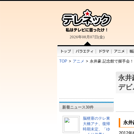
2026年08月07日(金)
TOP
>
アニメ
>
永井豪.記念館で握手会！
永井
デビ
新着ニュース30件
脳梗塞のテレ東
永井
大橋アナ、復帰
時期未定、「ゆ
2012