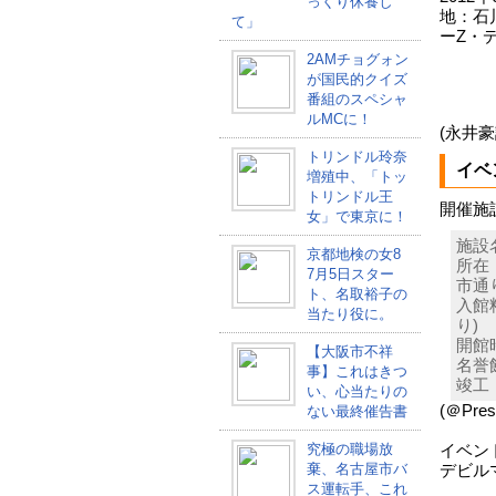
っくり休養し
地：石
て」
ーZ・
2AMチョグォン
が国民的クイズ
番組のスペシャ
ルMCに！
(永井
トリンドル玲奈
イベ
増殖中、「トッ
トリンドル王
開催施
女」で東京に！
施設
京都地検の女8
所在
7月5日スター
市通
ト、名取裕子の
入館
当たり役に。
り)
開館時
【大阪市不祥
名誉
事】これはきつ
竣工
い、心当たりの
(＠Pr
ない最終催告書
究極の職場放
イベン
棄、名古屋市バ
デビル
ス運転手、これ