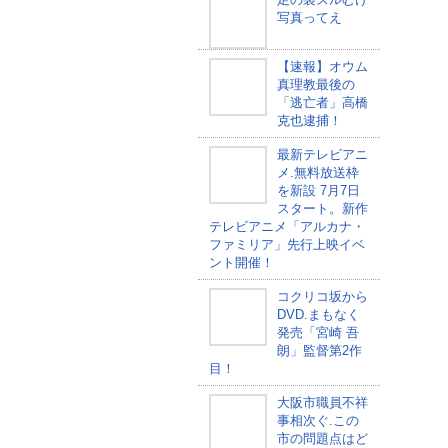
写真ってえ
【速報】オウム
真理教最後の
「逃亡者」高橋
克也逮捕！
最新テレビアニ
メ.無料放送枠
を新設 7月7日
スタート。新作
テレビアニメ「アルカナ・
ファミリア」先行上映イベ
ント開催！
コクリコ坂から
DVD.まもなく
発売「宮崎 吾
朗」監督第2作
目！
大阪市職員不祥
事相次ぐ.この
市の問題点はど