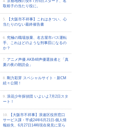
4.
京都地検の女8 7月5日スタート、名
取裕子の当たり役に。
5.
【大阪市不祥事】これはきつい、心
当たりのない最終催告書
6.
究極の職場放棄、名古屋市バス運転
手、これはどのような刑事罰になるの
か？
7.
アニメ声優.AKB48声優選抜者と「真
夏の夜の朗読会」
8.
剛力彩芽 スペシャルサイト・新CM
続々公開！
9.
浪花少年探偵団 いよいよ7月2日スタ
ート！
10.
【大阪市不祥事】浪速区役所窓口
サービス課・平成24年6月21日-個人情
報紛失、6月27日14時現在発見に至ら