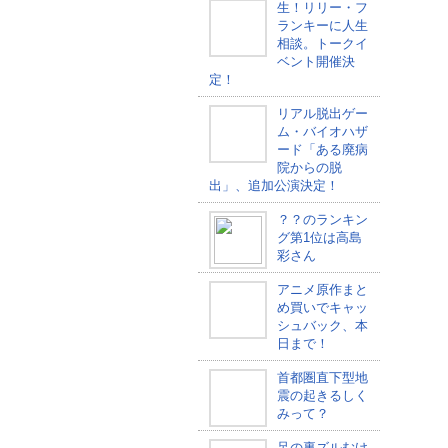
生！リリー・フ
ランキーに人生
相談。トークイ
ベント開催決
定！
リアル脱出ゲー
ム・バイオハザ
ード「ある廃病
院からの脱
出」、追加公演決定！
？？のランキン
グ第1位は高島
彩さん
アニメ原作まと
め買いでキャッ
シュバック、本
日まで！
首都圏直下型地
震の起きるしく
みって？
足の裏ズルむけ