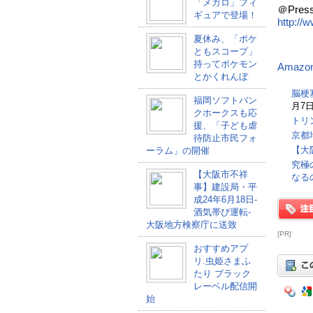
「メガロ」フィ
＠Pr
ギュアで登場！
http://
夏休み、「ポケ
ともスコープ」
持ってポケモン
Amaz
とかくれんぼ
脳梗
福岡ソフトバン
月7日
クホークスも応
トリ
援、「子ども虐
京都
待防止市民フォ
【大
ーラム」の開催
究極
【大阪市不祥
なる
事】建設局・平
成24年6月18日-
酒気帯び運転-
大阪地方検察庁に送致
[PR]
おすすめアプ
リ.虫姫さまふ
たり ブラック
レーベル配信開
始