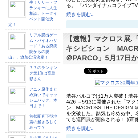
生！リリー・フ
る。 「バンダイナムコライブT
ランキーに人生
相談。トークイ
続きを読む...
ベント開催決
定！
リアル脱出ゲー
【速報】マクロス展.
ム・バイオハザ
ード「ある廃病
キシビション MACROS
院からの脱
＠PARCO」5月17
出」、追加公演決定！
？？のランキン
グ第1位は高島
彩さん
アニメ原作まと
め買いでキャッ
渋谷パルコでは1万人突破！渋
シュバック、本
4/26 ～5/13に開催された「
日まで！
ン MACROSS:THE DESIG
を突破した。熱気も冷めぬ中、
首都圏直下型地
ても巡回展が開催される！ ((画像は
震の起きるしく
みって？
続きを読む...
足の裏ズルむけ