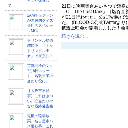
っくり休養し
て」
21日に映画舞台あいさつで渾身
－C The Last Dark」（
2AMチョグォン
が21日行われた。公式Twitte
が国民的クイズ
た。 (BLOOD-C公式Twitterよ
番組のスペシャ
披露上映会が開場しました！会
ルMCに！
続きを読む...
トリンドル玲奈
増殖中、「トッ
トリンドル王
女」で東京に！
京都地検の女8
7月5日スター
ト、名取裕子の
当たり役に。
【大阪市不祥
事】これはきつ
い、心当たりの
ない最終催告書
究極の職場放
棄、名古屋市バ
ス運転手、これ