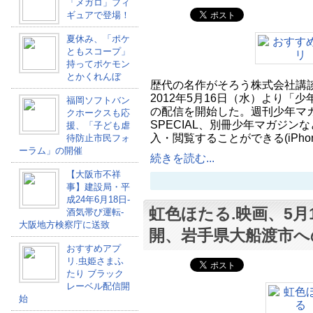
「メガロ」フィ
ギュアで登場！
夏休み、「ポケ
ともスコープ」
持ってポケモン
とかくれんぼ
歴代の名作がそろう株式会社講
2012年5月16日（水）より「
福岡ソフトバン
の配信を開始した。週刊少年マ
クホークスも応
SPECIAL、別冊少年マガジン
援、「子ども虐
入・閲覧することができる(iPho
待防止市民フォ
ーラム」の開催
続きを読む...
【大阪市不祥
事】建設局・平
成24年6月18日-
虹色ほたる.映画、5月
酒気帯び運転-
大阪地方検察庁に送致
開、岩手県大船渡市へ
おすすめアプ
リ.虫姫さまふ
たり ブラック
レーベル配信開
始