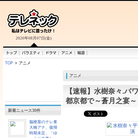
2026年08月07日(金)
TOP
>
アニメ
アニメ
【速報】水樹奈々.パ
都京都で～蒼月之宴～
新着ニュース30件
脳梗塞のテレ東
大橋アナ、復帰
時期未定、「ゆ