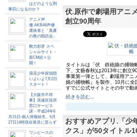
はどのような刑
事罰になるのか？
伏.原作で劇場用アニ
アニメ声
創立90周年
優.AKB48声優
選抜者と「真夏
の夜の朗読会」
剛力彩芽 スペ
シャルサイト・
新CM続々公
開！
タイトルは「伏 鉄砲娘の捕物
下、文藝春秋)は2013年に創立
浪花少年探偵団
事業第一弾として、劇場用アニメ
いよいよ7月2日
娘の捕物帳』を製作、10月に全
スタート！
すでに公式サイトとその中で動
【大阪市不祥
続きを読む...
事】浪速区役所
窓口サービス
課・平成24年6
月21日-個人情報紛失、6月
おすすめアプリ.「少
27日14時現在発見に至らず
クス」が50タイトル1
ワンピースの