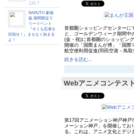
こに！
NARUTO 劇場
版.期間限定ラ
リーイベント
首都圏ショッピングセンターに
『キミも忍者を
と、ゴールデンウィーク期間中の4
目指せ！』まもなく始まる
(金・祝)に首都圏のショッピン
よ！
開催の「国際まんが博」「国際
航空便利用促進(羽田空港－鳥取
続きを読む...
Webアニメコンテス
第17回アニメーション神戸神戸
メーション神戸」を開催しており
る。これは、アニメ文化とデジ