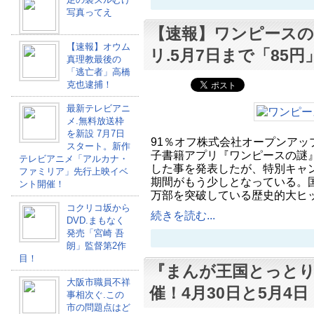
写真ってえ
【速報】ワンピースの
【速報】オウム
リ.5月7日まで「85円
真理教最後の
「逃亡者」高橋
克也逮捕！
最新テレビアニ
メ.無料放送枠
を新設 7月7日
91％オフ株式会社オープンアップスは
スタート。新作
子書籍アプリ『ワンピースの謎』を
テレビアニメ「アルカナ・
した事を発表したが、特別キャン
ファミリア」先行上映イベ
期間がもう少しとなっている。国内
ント開催！
万部を突破している歴史的大ヒ
コクリコ坂から
続きを読む...
DVD.まもなく
発売「宮崎 吾
朗」監督第2作
目！
『まんが王国とっと
大阪市職員不祥
催！4月30日と5月4日
事相次ぐ.この
市の問題点はど