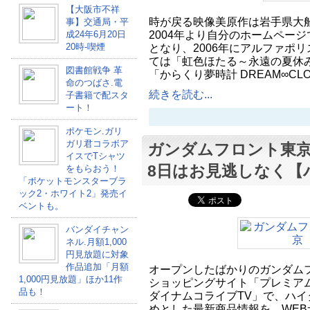
【大阪市不祥
時が戻る映像美原作は岩手県大
事】交通局・平
2004年より自分のホームペー
成24年6月20日
20時-喫煙
となり、2006年にアルファポ
ては「虹色ほたる～永遠の夏休み
図書館戦争 革
「からくり夢時計 DREAM∞CLO
命のつばさ.電
続きを読む...
子書籍で配スタ
ート！
ポケモン.ガリ
ガリ君コラボア
ガンダムフロント東京
イスでTシャツ
8日はお見逃しなく【
をもらおう！
「ポケットモンスターブラ
ック2・ホワイト2」発売イ
ベントも。
バンダイチャン
ネル.月額1,000
円見放題に対象
作品追加「月額
オープンしたばかりのガンダム
1,000円見放題」ほか11作
ショッピングサイト「プレミア
品も！
ダイナムコライブTV」で、ハ
めとした最新商品情報を、WEB