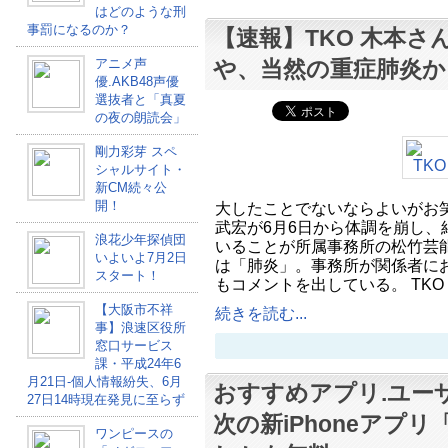
はどのような刑
事罰になるのか？
【速報】TKO 木本
アニメ声
や、当然の重症肺炎か
優.AKB48声優
選抜者と「真夏
の夜の朗読会」
剛力彩芽 スペ
シャルサイト・
新CM続々公
開！
大したことでないならよいがお笑
武宏が6月6日から体調を崩し、
浪花少年探偵団
いることが所属事務所の松竹芸
いよいよ7月2日
は「肺炎」。事務所が関係者に
スタート！
もコメントを出している。 TKO
【大阪市不祥
続きを読む...
事】浪速区役所
窓口サービス
課・平成24年6
月21日-個人情報紛失、6月
おすすめアプリ.ユー
27日14時現在発見に至らず
次の新iPhoneアプリ
ワンピースの