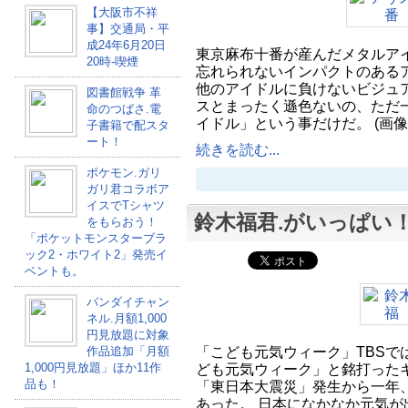
【大阪市不祥
事】交通局・平
成24年6月20日
東京麻布十番が産んだメタルア
20時-喫煙
忘れられないインパクトのある
他のアイドルに負けないビジュ
図書館戦争 革
スとまったく遜色ないの、ただ
命のつばさ.電
イドル」という事だけだ。 (画
子書籍で配スタ
ート！
続きを読む...
ポケモン.ガリ
ガリ君コラボア
イスでTシャツ
鈴木福君.がいっぱい
をもらおう！
「ポケットモンスターブラ
ック2・ホワイト2」発売イ
ベントも。
バンダイチャン
ネル.月額1,000
円見放題に対象
「こども元気ウィーク」TBSで
作品追加「月額
1,000円見放題」ほか11作
ども元気ウィーク」と銘打った
品も！
「東日本大震災」発生から一年
あった。 日本になかなか元気が