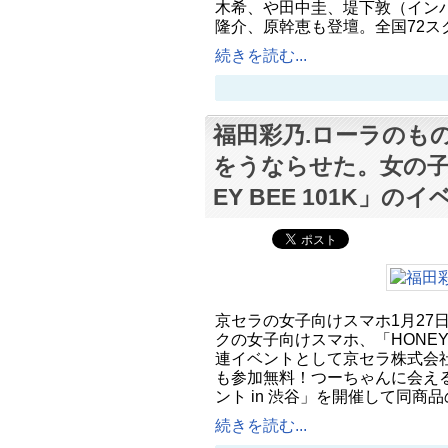
木希、や田中圭、堤下敦（イン
隆介、原幹恵も登壇。全国72ス
続きを読む...
福田彩乃.ローラのも
をうならせた。女の子
EY BEE 101K」の
京セラの女子向けスマホ1月27
クの女子向けスマホ、「HONEY BEE
連イベントとして京セラ株式会社
も参加無料！つーちゃんに会える
ント in 渋谷」を開催して同商
続きを読む...