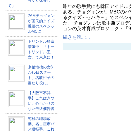
っくり休養し
て」
昨年の歌手賞にも韓国アイドルグ
ある、チョグォンが、MBCのバ
2AMチョグォン
るクイズ～セバキ～」でスペシ
が国民的クイズ
た。 チョグォンは歌手兼プロデ
番組のスペシャ
ョンの英才育成プロジェクト「9
ルMCに！
続きを読む...
トリンドル玲奈
増殖中、「トッ
トリンドル王
女」で東京に！
京都地検の女8
7月5日スター
ト、名取裕子の
当たり役に。
【大阪市不祥
事】これはきつ
い、心当たりの
ない最終催告書
究極の職場放
棄、名古屋市バ
ス運転手、これ