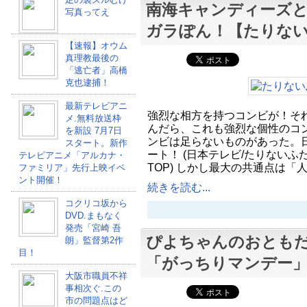
南海キャンディーズ
写真ってえ
ガラぽん！【たりな
【速報】オウム
真理教最後の
「逃亡者」高橋
克也逮捕！
最新テレビアニ
強烈な相方を持つコンビが！そ
メ.無料放送枠
んだら、これも強烈な個性のコ
を新設 7月7日
ンビは足らないものがあった。
スタート。新作
ート！ (日本テレビ/たりない
テレビアニメ「アルカナ・
TOP) しかし最大の共通点は「
ファミリア」先行上映イベ
ント開催！
続きを読む...
コクリコ坂から
DVD.まもなく
発売「宮崎 吾
ぴよちゃんのおともだ
朗」監督第2作
目！
「がっちりマンデー
大阪市職員不祥
事相次ぐ.この
市の問題点はど