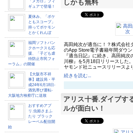
しかも無料
「メガロ」フィ
ギュアで登場！
夏休み、「ポケ
ともスコープ」
持ってポケモン
とかくれんぼ
福岡ソフトバン
高田純次が適当に！？株式会社ダ
クホークスも応
のApp Store電子書籍年間ダ
援、「子ども虐
『適当日記』に続き、高田純次の無
待防止市民フォ
川柳』を5月18日リリースした。 (N
ーラム」の開催
ヤモンド社ニュースリリースより
【大阪市不祥
続きを読む...
事】建設局・平
成24年6月18日-
酒気帯び運転-
大阪地方検察庁に送致
アリス十番.ダイブす
おすすめアプ
ルが面白い！
リ.虫姫さまふ
たり ブラック
レーベル配信開
始