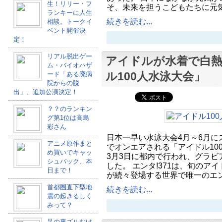
生！リリー・フ
そ、未来を担うこどもたちに元
ランキーに人生
続きを読む...
相談。トークイ
ベント開催決
定！
リアル脱出ゲー
アイドルが水着で白
ム・バイオハザ
ル100人水泳大会」
ード「ある廃病
院からの脱
出」、追加公演決定！
？？のランキン
グ第1位は高島
彩さん
日本一早い水泳大会4月～6月に
アニメ原作まと
でオンエアされる「アイドル10
め買いでキャッ
3月3日に都内で行われ、グラビ
シュバック、本
した。 エンタ!371は、旬のア
日まで！
が続々登場する世界で唯一のエ
首都圏直下型地
続きを読む...
震の起きるしく
みって？
足の裏ズルむけ