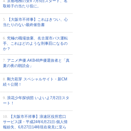
4.
京都地検の女8 7月5日スタート、名
取裕子の当たり役に。
5.
【大阪市不祥事】これはきつい、心
当たりのない最終催告書
6.
究極の職場放棄、名古屋市バス運転
手、これはどのような刑事罰になるの
か？
7.
アニメ声優.AKB48声優選抜者と「真
夏の夜の朗読会」
8.
剛力彩芽 スペシャルサイト・新CM
続々公開！
9.
浪花少年探偵団 いよいよ7月2日スタ
ート！
10.
【大阪市不祥事】浪速区役所窓口
サービス課・平成24年6月21日-個人情
報紛失、6月27日14時現在発見に至ら