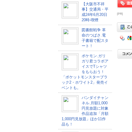
【大阪市不祥
事】交通局・平
[PR]
成24年6月20日
20時-喫煙
図書館戦争 革
命のつばさ.電
子書籍で配スタ
ート！
ポケモン.ガリ
ガリ君コラボア
イスでTシャツ
をもらおう！
「ポケットモンスターブラ
ック2・ホワイト2」発売イ
ベントも。
バンダイチャン
ネル.月額1,000
円見放題に対象
作品追加「月額
1,000円見放題」ほか11作
品も！