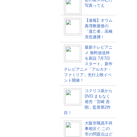
写真ってえ
【速報】オウム
真理教最後の
「逃亡者」高橋
克也逮捕！
最新テレビアニ
メ.無料放送枠
を新設 7月7日
スタート。新作
テレビアニメ「アルカナ・
ファミリア」先行上映イベ
ント開催！
コクリコ坂から
DVD.まもなく
発売「宮崎 吾
朗」監督第2作
目！
大阪市職員不祥
事相次ぐ.この
市の問題点はど