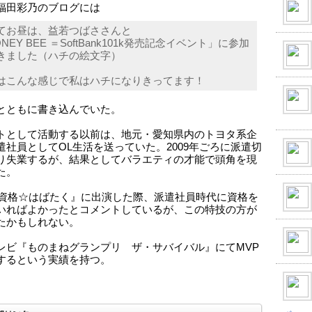
福田彩乃のブログには
てお昼は、益若つばささんと
NEY BEE ＝SoftBank101k発売記念イベント」に参加
きました（ハチの絵文字）
はこんな感じで私はハチになりきってます！
とともに書き込んでいた。
トとして活動する以前は、地元・愛知県内のトヨタ系企
遣社員としてOL生活を送っていた。2009年ごろに派遣切
り失業するが、結果としてバラエティの才能で頭角を現
た。
『資格☆はばたく』に出演した際、派遣社員時代に資格を
いればよかったとコメントしているが、この特技の方が
たかもしれない。
レビ『ものまねグランプリ ザ・サバイバル』にてMVP
するという実績を持つ。