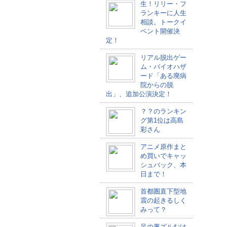
生！リリー・フ
ランキーに人生
相談。トークイ
ベント開催決
定！
リアル脱出ゲー
ム・バイオハザ
ード「ある廃病
院からの脱
出」、追加公演決定！
？？のランキン
グ第1位は高島
彩さん
アニメ原作まと
め買いでキャッ
シュバック、本
日まで！
首都圏直下型地
震の起きるしく
みって？
足の裏ズルむけ