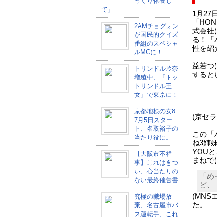
っくり休養し
て」
1月2
「HON
2AMチョグォン
式会社
が国民的クイズ
る！「
番組のスペシャ
性を紹
ルMCに！
益若つ
トリンドル玲奈
すると
増殖中、「トッ
トリンドル王
女」で東京に！
京都地検の女8
(京セラH
7月5日スター
ト、名取裕子の
この「
当たり役に。
ね3姉
YOU
【大阪市不祥
まねで
事】これはきつ
い、心当たりの
「め
ない最終催告書
ど、
(MN
究極の職場放
た。
棄、名古屋市バ
ス運転手、これ