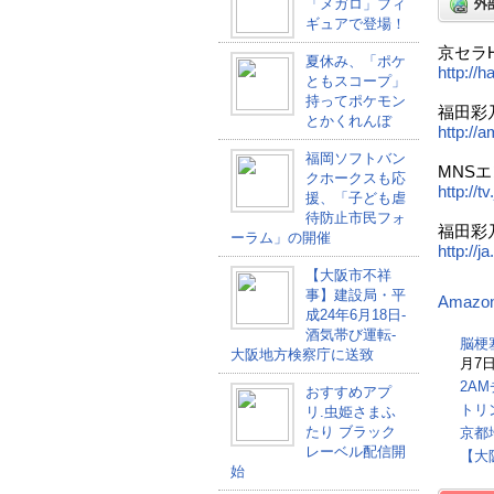
「メガロ」フィ
ギュアで登場！
京セラH
夏休み、「ポケ
http://ha
ともスコープ」
持ってポケモン
福田彩
とかくれんぼ
http://
福岡ソフトバン
MNS
クホークスも応
http://
援、「子ども虐
待防止市民フォ
福田彩乃/
ーラム」の開催
http:/
【大阪市不祥
事】建設局・平
Amazo
成24年6月18日-
酒気帯び運転-
脳梗
大阪地方検察庁に送致
月7日
2A
おすすめアプ
トリ
リ.虫姫さまふ
たり ブラック
京都
レーベル配信開
【大
始