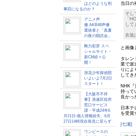
当日の
はどのような刑
事罰になるのか？
そし
「HO
アニメ声
して
優.AKB48声優
選抜者と「真夏
衣装
の夜の朗読会」
剛力彩芽 スペ
と画像
シャルサイト・
新CM続々公
タレン
開！
業で派
りによ
浪花少年探偵団
してき
いよいよ7月2日
スタート！
NHK
持って
【大阪市不祥
良かっ
事】浪速区役所
窓口サービス
日本テ
課・平成24年6
を受賞
月21日-個人情報紛失、6月
27日14時現在発見に至らず
[七瀬]
ワンピースの