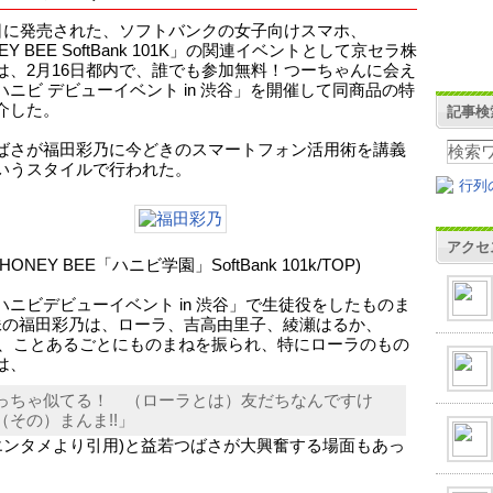
7日に発売された、ソフトバンクの女子向けスマホ、
EY BEE SoftBank 101K」の関連イベントとして京セラ株
は、2月16日都内で、誰でも参加無料！つーちゃんに会え
ハニビ デビューイベント in 渋谷」を開催して同商品の特
介した。
記事検
ばさが福田彩乃に今どきのスマートフォン活用術を講義
いうスタイルで行われた。
アクセ
ONEY BEE「ハニビ学園」SoftBank 101k/TOP)
ハニビデビューイベント in 渋谷」で生徒役をしたものま
妹の福田彩乃は、ローラ、吉高由里子、綾瀬はるか、
と、ことあるごとにものまねを振られ、特にローラのもの
は、
っちゃ似てる！ （ローラとは）友だちなんですけ
（その）まんま!!」
Sエンタメより引用)と益若つばさが大興奮する場面もあっ