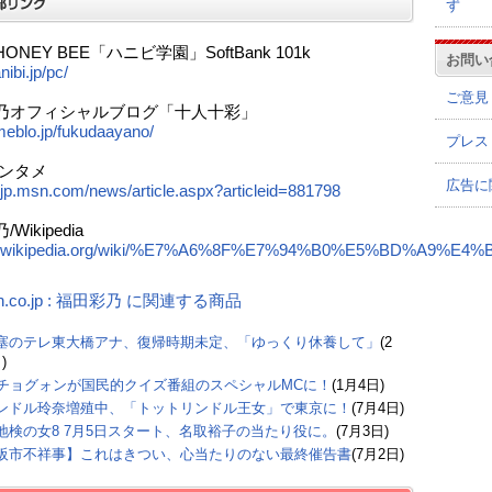
ず
ONEY BEE「ハニビ学園」SoftBank 101k
お問い
nibi.jp/pc/
ご意見
乃オフィシャルブログ「十人十彩」
ameblo.jp/fukudaayano/
プレス
エンタメ
広告に
tv.jp.msn.com/news/article.aspx?articleid=881798
Wikipedia
/ja.wikipedia.org/wiki/%E7%A6%8F%E7%94%B0%E5%BD%A9%E4%
n.co.jp : 福田彩乃 に関連する商品
塞のテレ東大橋アナ、復帰時期未定、「ゆっくり休養して」
(2
)
Mチョグォンが国民的クイズ番組のスペシャルMCに！
(1月4日)
ンドル玲奈増殖中、「トットリンドル王女」で東京に！
(7月4日)
地検の女8 7月5日スタート、名取裕子の当たり役に。
(7月3日)
阪市不祥事】これはきつい、心当たりのない最終催告書
(7月2日)