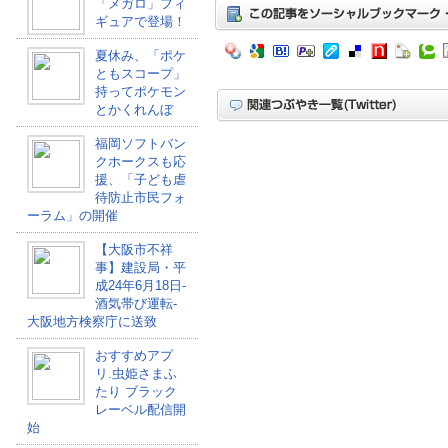
「メガロ」フィ
ギュアで登場！
夏休み、「ポケ
ともスコープ」
持ってポケモン
とかくれんぼ
福岡ソフトバン
クホークスも応
援、「子ども虐
待防止市民フォ
ーラム」の開催
【大阪市不祥
事】建設局・平
成24年6月18日-
酒気帯び運転-
大阪地方検察庁に送致
おすすめアプ
リ.虫姫さまふ
たり ブラック
レーベル配信開
始