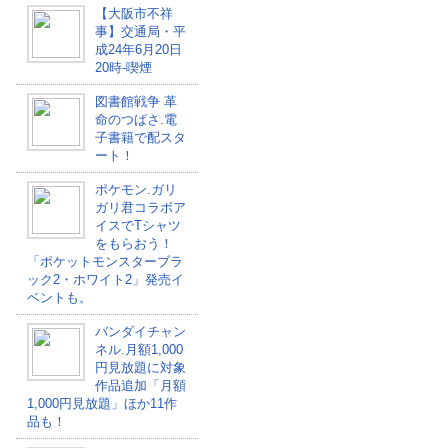
【大阪市不祥
事】交通局・平
成24年6月20日
20時-喫煙
図書館戦争 革
命のつばさ.電
子書籍で配スタ
ート！
ポケモン.ガリ
ガリ君コラボア
イスでTシャツ
をもらおう！
「ポケットモンスターブラ
ック2・ホワイト2」発売イ
ベントも。
バンダイチャン
ネル.月額1,000
円見放題に対象
作品追加「月額
1,000円見放題」ほか11作
品も！