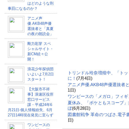
はどのような刑
事罰になるのか？
アニメ声
優.AKB48声優
選抜者と「真夏
の夜の朗読会」
剛力彩芽 スペ
シャルサイト・
新CM続々公
開！
浪花少年探偵団
トリンドル玲奈増殖中、「トッ
いよいよ7月2日
に！
(7月4日)
スタート！
アニメ声優.AKB48声優選抜
【大阪市不祥
1日)
事】浪速区役所
ワンピースの「メガロ」フィギ
窓口サービス
夏休み、「ポケともスコープ」
課・平成24年6
ぼ
(6月28日)
月21日-個人情報紛失、6月
図書館戦争 革命のつばさ.電
27日14時現在発見に至らず
日)
ワンピースの