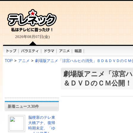
2026年08月07日(金)
TOP
>
アニメ
>
劇場版アニメ「涼宮ハルヒの消失」ＢＤ＆ＤＶＤのＣＭ
劇場版アニメ「涼宮ハ
＆ＤＶＤのＣＭ公開！
新着ニュース30件
脳梗塞のテレ東
大橋アナ、復帰
時期未定、「ゆ