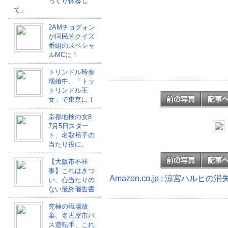
っくり休養し
て」
2AMチョグォン
が国民的クイズ
番組のスペシャ
ルMCに！
トリンドル玲奈
増殖中、「トッ
トリンドル王
女」で東京に！
京都地検の女8
7月5日スター
ト、名取裕子の
当たり役に。
【大阪市不祥
事】これはきつ
Amazon.co.jp : 涼宮ハルヒ
い、心当たりの
ない最終催告書
究極の職場放
棄、名古屋市バ
ス運転手、これ