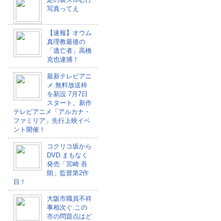
写真ってえ
【速報】オウム
真理教最後の
「逃亡者」高橋
克也逮捕！
最新テレビアニ
メ.無料放送枠
を新設 7月7日
スタート。新作
テレビアニメ「アルカナ・
ファミリア」先行上映イベ
ント開催！
コクリコ坂から
DVD.まもなく
発売「宮崎 吾
朗」監督第2作
目！
大阪市職員不祥
事相次ぐ.この
市の問題点はど