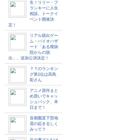
生！リリー・フ
ランキーに人生
相談。トークイ
ベント開催決
定！
リアル脱出ゲー
ム・バイオハザ
ード「ある廃病
院からの脱
出」、追加公演決定！
？？のランキン
グ第1位は高島
彩さん
アニメ原作まと
め買いでキャッ
シュバック、本
日まで！
首都圏直下型地
震の起きるしく
みって？
足の裏ズルむけ