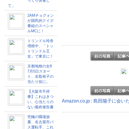
っくり休養し
て」
2AMチョグォン
が国民的クイズ
番組のスペシャ
ルMCに！
トリンドル玲奈
増殖中、「トッ
トリンドル王
女」で東京に！
京都地検の女8
7月5日スター
ト、名取裕子の
当たり役に。
【大阪市不祥
事】これはきつ
Amazon.co.jp : 島田陽子に
い、心当たりの
ない最終催告書
究極の職場放
棄、名古屋市バ
ス運転手、これ