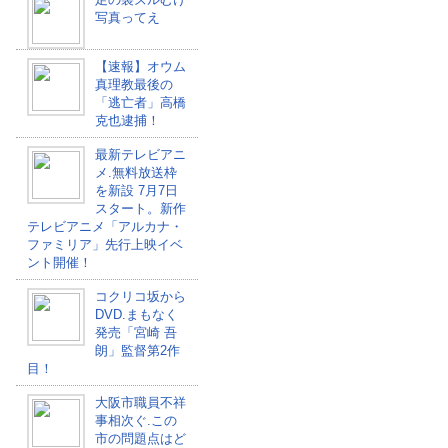
写真ってえ
【速報】オウム
真理教最後の
「逃亡者」高橋
克也逮捕！
最新テレビアニ
メ.無料放送枠
を新設 7月7日
スタート。新作
テレビアニメ「アルカナ・
ファミリア」先行上映イベ
ント開催！
コクリコ坂から
DVD.まもなく
発売「宮崎 吾
朗」監督第2作
目！
大阪市職員不祥
事相次ぐ.この
市の問題点はど