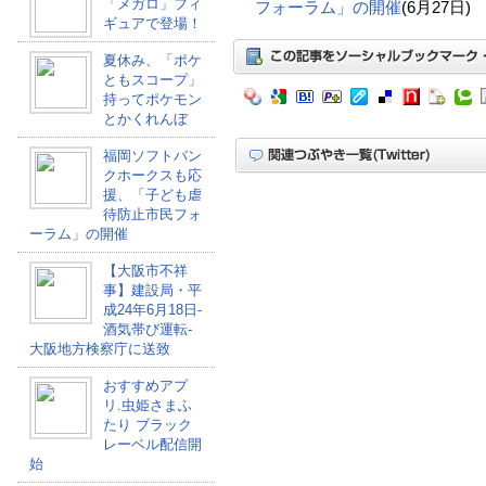
「メガロ」フィ
フォーラム」の開催
(6月27日)
ギュアで登場！
夏休み、「ポケ
ともスコープ」
持ってポケモン
とかくれんぼ
福岡ソフトバン
クホークスも応
援、「子ども虐
待防止市民フォ
ーラム」の開催
【大阪市不祥
事】建設局・平
成24年6月18日-
酒気帯び運転-
大阪地方検察庁に送致
おすすめアプ
リ.虫姫さまふ
たり ブラック
レーベル配信開
始