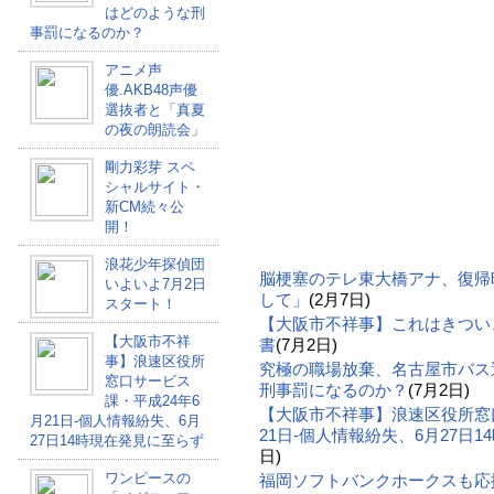
はどのような刑
事罰になるのか？
アニメ声
優.AKB48声優
選抜者と「真夏
の夜の朗読会」
剛力彩芽 スペ
シャルサイト・
新CM続々公
開！
浪花少年探偵団
脳梗塞のテレ東大橋アナ、復帰
いよいよ7月2日
して」
(2月7日)
スタート！
【大阪市不祥事】これはきつい
【大阪市不祥
書
(7月2日)
事】浪速区役所
究極の職場放棄、名古屋市バス
窓口サービス
刑事罰になるのか？
(7月2日)
課・平成24年6
【大阪市不祥事】浪速区役所窓
月21日-個人情報紛失、6月
21日-個人情報紛失、6月27日
27日14時現在発見に至らず
日)
ワンピースの
福岡ソフトバンクホークスも応