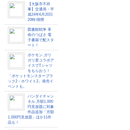
【大阪市不祥
事】交通局・平
成24年6月20日
20時-喫煙
図書館戦争 革
命のつばさ.電
子書籍で配スタ
ート！
ポケモン.ガリ
ガリ君コラボア
イスでTシャツ
をもらおう！
「ポケットモンスターブラ
ック2・ホワイト2」発売イ
ベントも。
バンダイチャン
ネル.月額1,000
円見放題に対象
作品追加「月額
1,000円見放題」ほか11作
品も！