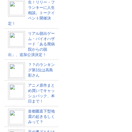
生！リリー・フ
ランキーに人生
相談。トークイ
ベント開催決
定！
リアル脱出ゲー
ム・バイオハザ
ード「ある廃病
院からの脱
出」、追加公演決定！
？？のランキン
グ第1位は高島
彩さん
アニメ原作まと
め買いでキャッ
シュバック、本
日まで！
首都圏直下型地
震の起きるしく
みって？
足の裏ズルむけ