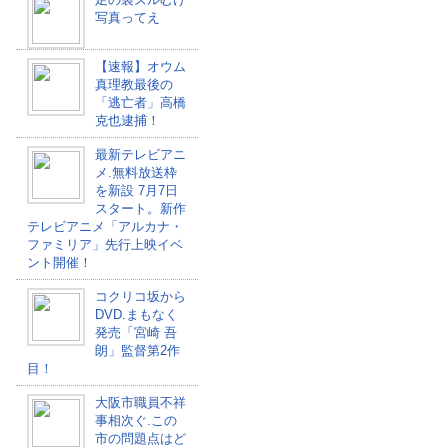
写真ってえ
【速報】オウム
真理教最後の
「逃亡者」高橋
克也逮捕！
最新テレビアニ
メ.無料放送枠
を新設 7月7日
スタート。新作
テレビアニメ「アルカナ・
ファミリア」先行上映イベ
ント開催！
コクリコ坂から
DVD.まもなく
発売「宮崎 吾
朗」監督第2作
目！
大阪市職員不祥
事相次ぐ.この
市の問題点はど