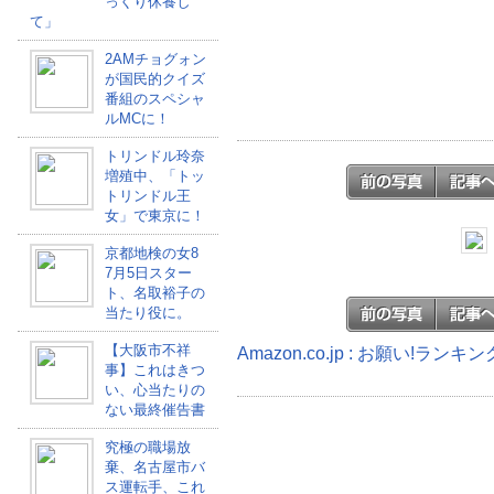
っくり休養し
て」
2AMチョグォン
が国民的クイズ
番組のスペシャ
ルMCに！
トリンドル玲奈
増殖中、「トッ
トリンドル王
女」で東京に！
京都地検の女8
7月5日スター
ト、名取裕子の
当たり役に。
【大阪市不祥
Amazon.co.jp : お願い!ラ
事】これはきつ
い、心当たりの
ない最終催告書
究極の職場放
棄、名古屋市バ
ス運転手、これ