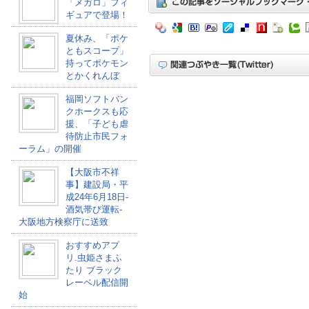
「メガロ」フィ
ギュアで登場！
夏休み、「ポケ
ともスコープ」
持ってポケモン
とかくれんぼ
福岡ソフトバン
クホークスも応
援、「子ども虐
待防止市民フォ
ーラム」の開催
【大阪市不祥
事】建設局・平
成24年6月18日-
酒気帯び運転-
大阪地方検察庁に送致
おすすめアプ
リ.虫姫さまふ
たり ブラック
レーベル配信開
始