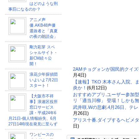
はどのような刑
事罰になるのか？
アニメ声
優.AKB48声優
選抜者と「真夏
の夜の朗読会」
剛力彩芽 スペ
シャルサイト・
新CM続々公
開！
2AMチョグォンが国民的クイ
浪花少年探偵団
月4日)
いよいよ7月2日
【速報】TKO 木本さん入院、
スタート！
炎か！
(6月12日)
おすすめアプリ.ユーザー参加型！
【大阪市不祥
リ「適当川柳」 登場！しかも
事】浪速区役所
武井咲.Wの悲劇.4月26日、
窓口サービス
課・平成24年6
月26日)
月21日-個人情報紛失、6月
アリス十番.ダイブするヘビメ
27日14時現在発見に至らず
日)
ワンピースの