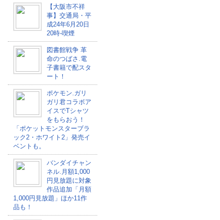
【大阪市不祥
事】交通局・平
成24年6月20日
20時-喫煙
図書館戦争 革
命のつばさ.電
子書籍で配スタ
ート！
ポケモン.ガリ
ガリ君コラボア
イスでTシャツ
をもらおう！
「ポケットモンスターブラ
ック2・ホワイト2」発売イ
ベントも。
バンダイチャン
ネル.月額1,000
円見放題に対象
作品追加「月額
1,000円見放題」ほか11作
品も！