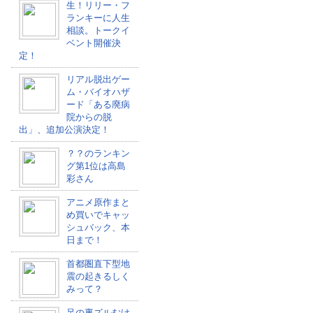
生！リリー・フ
ランキーに人生
相談。トークイ
ベント開催決
定！
リアル脱出ゲー
ム・バイオハザ
ード「ある廃病
院からの脱
出」、追加公演決定！
？？のランキン
グ第1位は高島
彩さん
アニメ原作まと
め買いでキャッ
シュバック、本
日まで！
首都圏直下型地
震の起きるしく
みって？
足の裏ズルむけ