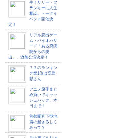
生！リリー・フ
ランキーに人生
相談。トークイ
ベント開催決
定！
リアル脱出ゲー
ム・バイオハザ
ード「ある廃病
院からの脱
出」、追加公演決定！
？？のランキン
グ第1位は高島
彩さん
アニメ原作まと
め買いでキャッ
シュバック、本
日まで！
首都圏直下型地
震の起きるしく
みって？
足の裏ズルむけ