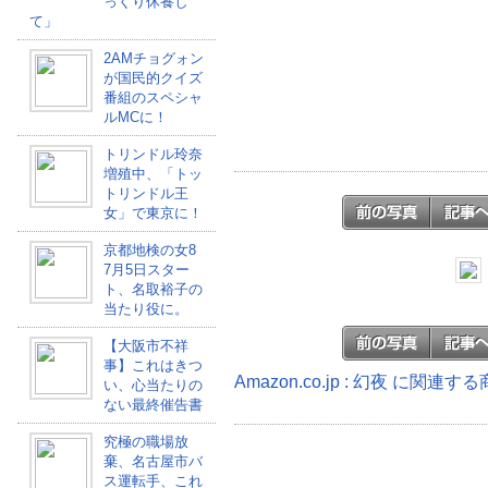
っくり休養し
て」
2AMチョグォン
が国民的クイズ
番組のスペシャ
ルMCに！
トリンドル玲奈
増殖中、「トッ
トリンドル王
女」で東京に！
京都地検の女8
7月5日スター
ト、名取裕子の
当たり役に。
【大阪市不祥
事】これはきつ
Amazon.co.jp : 幻夜 に関連す
い、心当たりの
ない最終催告書
究極の職場放
棄、名古屋市バ
ス運転手、これ