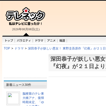
2026年08月08日(土)
TOP
>
ドラマ
>
深田恭子が妖しい悪女！ 東野圭吾原作『幻夜』が２１
深田恭子が妖しい悪女
『幻夜』が２１日より
新着ニュース30件
脳梗塞のテレ東
大橋アナ、復帰
時期未定、「ゆ