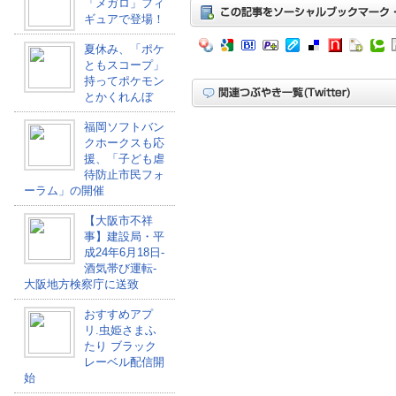
「メガロ」フィ
ギュアで登場！
夏休み、「ポケ
ともスコープ」
持ってポケモン
とかくれんぼ
福岡ソフトバン
クホークスも応
援、「子ども虐
待防止市民フォ
ーラム」の開催
【大阪市不祥
事】建設局・平
成24年6月18日-
酒気帯び運転-
大阪地方検察庁に送致
おすすめアプ
リ.虫姫さまふ
たり ブラック
レーベル配信開
始