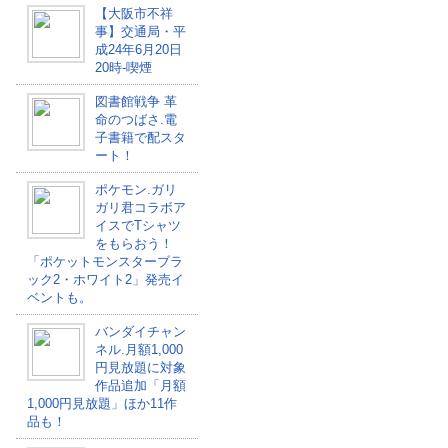
【大阪市不祥
事】交通局・平
成24年6月20日
20時-喫煙
図書館戦争 革
命のつばさ.電
子書籍で配スタ
ート！
ポケモン.ガリ
ガリ君コラボア
イスでTシャツ
をもらおう！
「ポケットモンスターブラ
ック2・ホワイト2」発売イ
ベントも。
バンダイチャン
ネル.月額1,000
円見放題に対象
作品追加「月額
1,000円見放題」ほか11作
品も！