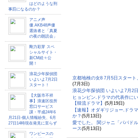
はどのような刑
事罰になるのか？
アニメ声
優.AKB48声優
選抜者と「真夏
の夜の朗読会」
剛力彩芽 スペ
シャルサイト・
新CM続々公
開！
浪花少年探偵団
京都地検の女8 7月5日スター
いよいよ7月2日
(7月3日)
スタート！
浪花少年探偵団 いよいよ7月2
【大阪市不祥
ヒョンビン.ドラマの代表作に
事】浪速区役所
【韓流ドラマ】
(5月19日)
窓口サービス
【速報】オダギリジョー.ドラ
課・平成24年6
か？
(5月13日)
月21日-個人情報紛失、6月
愛でした。 関ジャニ「パパドル
27日14時現在発見に至らず
ース
(5月13日)
ワンピースの