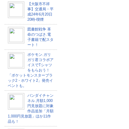
【大阪市不祥
事】交通局・平
成24年6月20日
20時-喫煙
図書館戦争 革
命のつばさ.電
子書籍で配スタ
ート！
ポケモン.ガリ
ガリ君コラボア
イスでTシャツ
をもらおう！
「ポケットモンスターブラ
ック2・ホワイト2」発売イ
ベントも。
バンダイチャン
ネル.月額1,000
円見放題に対象
作品追加「月額
1,000円見放題」ほか11作
品も！