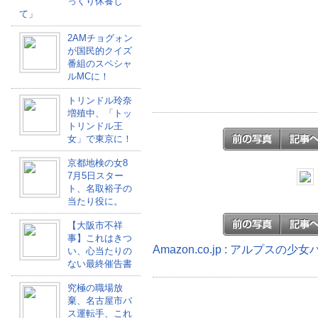
っくり休養し
て」
2AMチョグォン
が国民的クイズ
番組のスペシャ
ルMCに！
トリンドル玲奈
増殖中、「トッ
トリンドル王
女」で東京に！
京都地検の女8
7月5日スター
ト、名取裕子の
当たり役に。
【大阪市不祥
事】これはきつ
Amazon.co.jp : アルプスの
い、心当たりの
ない最終催告書
究極の職場放
棄、名古屋市バ
ス運転手、これ