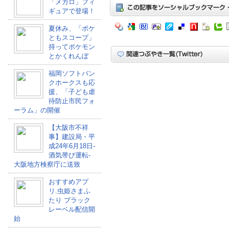
「メガロ」フィ
ギュアで登場！
夏休み、「ポケ
ともスコープ」
持ってポケモン
とかくれんぼ
福岡ソフトバン
クホークスも応
援、「子ども虐
待防止市民フォ
ーラム」の開催
【大阪市不祥
事】建設局・平
成24年6月18日-
酒気帯び運転-
大阪地方検察庁に送致
おすすめアプ
リ.虫姫さまふ
たり ブラック
レーベル配信開
始