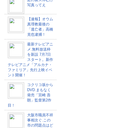
写真ってえ
【速報】オウム
真理教最後の
「逃亡者」高橋
克也逮捕！
最新テレビアニ
メ.無料放送枠
を新設 7月7日
スタート。新作
テレビアニメ「アルカナ・
ファミリア」先行上映イベ
ント開催！
コクリコ坂から
DVD.まもなく
発売「宮崎 吾
朗」監督第2作
目！
大阪市職員不祥
事相次ぐ.この
市の問題点はど