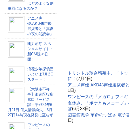
はどのような刑
事罰になるのか？
アニメ声
優.AKB48声優
選抜者と「真夏
の夜の朗読会」
剛力彩芽 スペ
シャルサイト・
新CM続々公
開！
浪花少年探偵団
トリンドル玲奈増殖中、「トッ
いよいよ7月2日
に！
(7月4日)
スタート！
アニメ声優.AKB48声優選抜
【大阪市不祥
1日)
事】浪速区役所
ワンピースの「メガロ」フィギ
窓口サービス
夏休み、「ポケともスコープ」
課・平成24年6
ぼ
(6月28日)
月21日-個人情報紛失、6月
図書館戦争 革命のつばさ.電
27日14時現在発見に至らず
日)
ワンピースの