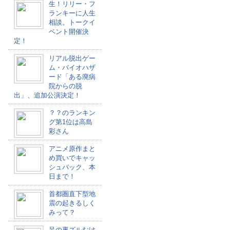
生！リリー・フ
ランキーに人生
相談。トークイ
ベント開催決
定！
リアル脱出ゲー
ム・バイオハザ
ード「ある廃病
院からの脱
出」、追加公演決定！
？？のランキン
グ第1位は高島
彩さん
アニメ原作まと
め買いでキャッ
シュバック、本
日まで！
首都圏直下型地
震の起きるしく
みって？
足の裏ズルむけ