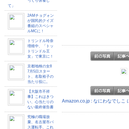
っくり休養し
て」
2AMチョグォン
が国民的クイズ
番組のスペシャ
ルMCに！
トリンドル玲奈
増殖中、「トッ
トリンドル王
女」で東京に！
京都地検の女8
7月5日スター
ト、名取裕子の
当たり役に。
【大阪市不祥
事】これはきつ
Amazon.co.jp : なにわなで
い、心当たりの
ない最終催告書
究極の職場放
棄、名古屋市バ
ス運転手、これ