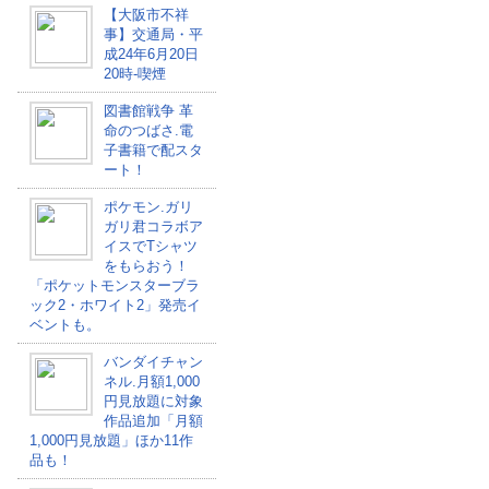
【大阪市不祥
事】交通局・平
成24年6月20日
20時-喫煙
図書館戦争 革
命のつばさ.電
子書籍で配スタ
ート！
ポケモン.ガリ
ガリ君コラボア
イスでTシャツ
をもらおう！
「ポケットモンスターブラ
ック2・ホワイト2」発売イ
ベントも。
バンダイチャン
ネル.月額1,000
円見放題に対象
作品追加「月額
1,000円見放題」ほか11作
品も！