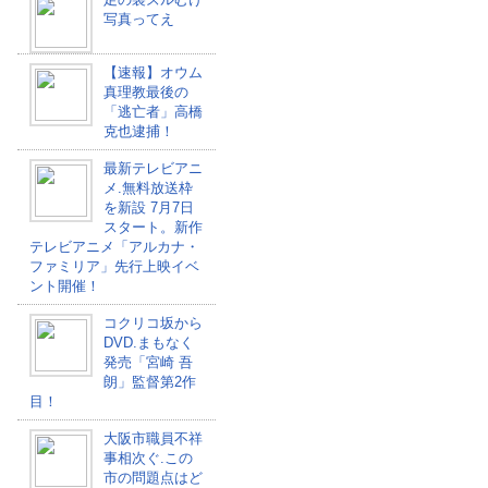
写真ってえ
【速報】オウム
真理教最後の
「逃亡者」高橋
克也逮捕！
最新テレビアニ
メ.無料放送枠
を新設 7月7日
スタート。新作
テレビアニメ「アルカナ・
ファミリア」先行上映イベ
ント開催！
コクリコ坂から
DVD.まもなく
発売「宮崎 吾
朗」監督第2作
目！
大阪市職員不祥
事相次ぐ.この
市の問題点はど