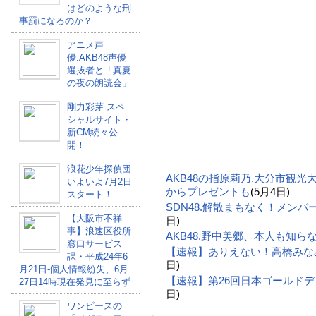
はどのような刑
事罰になるのか？
アニメ声
優.AKB48声優
選抜者と「真夏
の夜の朗読会」
剛力彩芽 スペ
シャルサイト・
新CM続々公
開！
浪花少年探偵団
AKB48の指原莉乃.大分市観
いよいよ7月2日
からプレゼントも
(5月4日)
スタート！
SDN48.解散まもなく！メン
【大阪市不祥
日)
事】浪速区役所
AKB48.野中美郷、本人も知ら
窓口サービス
【速報】ありえない！高橋みな
課・平成24年6
日)
月21日-個人情報紛失、6月
【速報】第26回日本ゴールド
27日14時現在発見に至らず
日)
ワンピースの