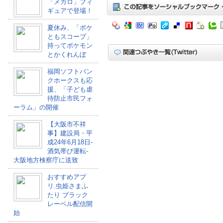
「メガロ」フィ
ギュアで登場！
夏休み、「ポケ
ともスコープ」
持ってポケモン
とかくれんぼ
福岡ソフトバン
クホークスも応
援、「子ども虐
待防止市民フォ
ーラム」の開催
【大阪市不祥
事】建設局・平
成24年6月18日-
酒気帯び運転-
大阪地方検察庁に送致
おすすめアプ
リ.虫姫さまふ
たり ブラック
レーベル配信開
始