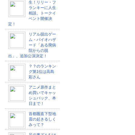
生！リリー・フ
ランキーに人生
相談。トークイ
ベント開催決
定！
リアル脱出ゲー
ム・バイオハザ
ード「ある廃病
院からの脱
出」、追加公演決定！
？？のランキン
グ第1位は高島
彩さん
アニメ原作まと
め買いでキャッ
シュバック、本
日まで！
首都圏直下型地
震の起きるしく
みって？
足の裏ズルむけ