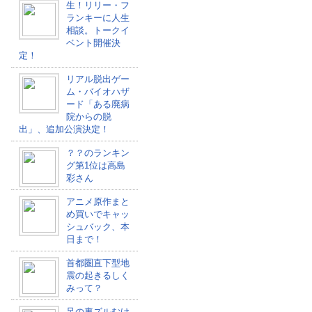
生！リリー・フ
ランキーに人生
相談。トークイ
ベント開催決
定！
リアル脱出ゲー
ム・バイオハザ
ード「ある廃病
院からの脱
出」、追加公演決定！
？？のランキン
グ第1位は高島
彩さん
アニメ原作まと
め買いでキャッ
シュバック、本
日まで！
首都圏直下型地
震の起きるしく
みって？
足の裏ズルむけ