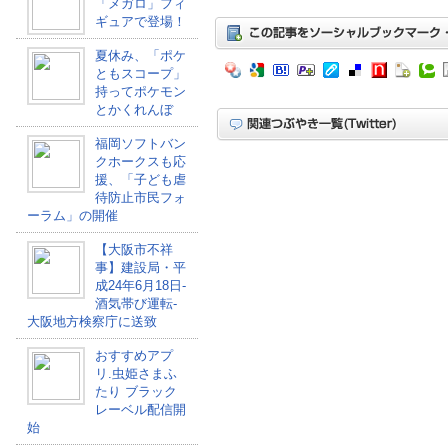
「メガロ」フィ
ギュアで登場！
夏休み、「ポケ
ともスコープ」
持ってポケモン
とかくれんぼ
福岡ソフトバン
クホークスも応
援、「子ども虐
待防止市民フォ
ーラム」の開催
【大阪市不祥
事】建設局・平
成24年6月18日-
酒気帯び運転-
大阪地方検察庁に送致
おすすめアプ
リ.虫姫さまふ
たり ブラック
レーベル配信開
始