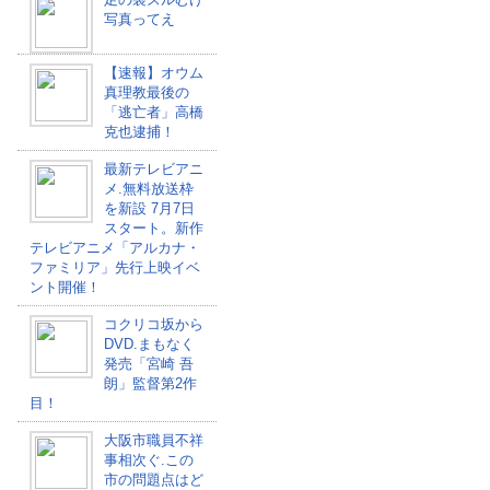
写真ってえ
【速報】オウム
真理教最後の
「逃亡者」高橋
克也逮捕！
最新テレビアニ
メ.無料放送枠
を新設 7月7日
スタート。新作
テレビアニメ「アルカナ・
ファミリア」先行上映イベ
ント開催！
コクリコ坂から
DVD.まもなく
発売「宮崎 吾
朗」監督第2作
目！
大阪市職員不祥
事相次ぐ.この
市の問題点はど