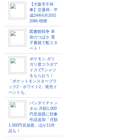
【大阪市不祥
事】交通局・平
成24年6月20日
20時-喫煙
図書館戦争 革
命のつばさ.電
子書籍で配スタ
ート！
ポケモン.ガリ
ガリ君コラボア
イスでTシャツ
をもらおう！
「ポケットモンスターブラ
ック2・ホワイト2」発売イ
ベントも。
バンダイチャン
ネル.月額1,000
円見放題に対象
作品追加「月額
1,000円見放題」ほか11作
品も！