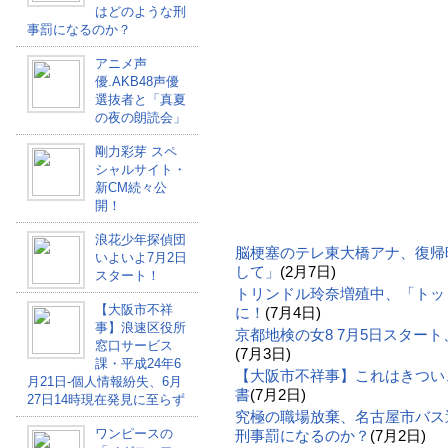
はどのような刑
事罰になるのか？
アニメ声
優.AKB48声優
選抜者と「真夏
の夜の朗読会」
剛力彩芽 スペ
シャルサイト・
新CM続々公
開！
浪花少年探偵団
脳梗塞のテレ東大橋アナ、復帰
いよいよ7月2日
して」
(2月7日)
スタート！
トリンドル玲奈増殖中、「トッ
【大阪市不祥
に！
(7月4日)
事】浪速区役所
京都地検の女8 7月5日スター
窓口サービス
(7月3日)
課・平成24年6
【大阪市不祥事】これはきつい
月21日-個人情報紛失、6月
書
(7月2日)
27日14時現在発見に至らず
究極の職場放棄、名古屋市バス
ワンピースの
刑事罰になるのか？
(7月2日)