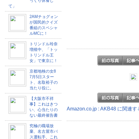
っくり休養し
て」
2AMチョグォン
が国民的クイズ
番組のスペシャ
ルMCに！
トリンドル玲奈
増殖中、「トッ
トリンドル王
女」で東京に！
京都地検の女8
7月5日スター
ト、名取裕子の
当たり役に。
【大阪市不祥
事】これはきつ
Amazon.co.jp : AKB48 に関
い、心当たりの
ない最終催告書
究極の職場放
棄、名古屋市バ
ス運転手、これ