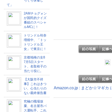
っくり休養し
て」
2AMチョグォン
が国民的クイズ
番組のスペシャ
ルMCに！
トリンドル玲奈
増殖中、「トッ
トリンドル王
女」で東京に！
京都地検の女8
7月5日スター
ト、名取裕子の
当たり役に。
【大阪市不祥
事】これはきつ
Amazon.co.jp : まどか☆マ
い、心当たりの
ない最終催告書
究極の職場放
棄、名古屋市バ
ス運転手、これ