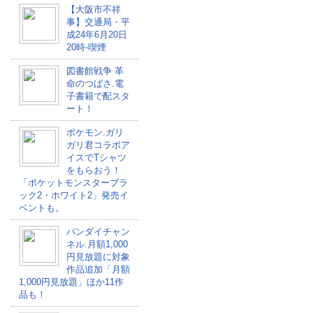
【大阪市不祥
事】交通局・平
成24年6月20日
20時-喫煙
図書館戦争 革
命のつばさ.電
子書籍で配スタ
ート！
ポケモン.ガリ
ガリ君コラボア
イスでTシャツ
をもらおう！
「ポケットモンスターブラ
ック2・ホワイト2」発売イ
ベントも。
バンダイチャン
ネル.月額1,000
円見放題に対象
作品追加「月額
1,000円見放題」ほか11作
品も！