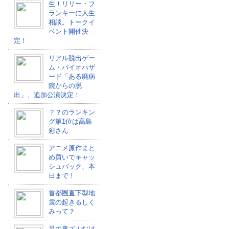
生！リリー・フ
ランキーに人生
相談。トークイ
ベント開催決
定！
リアル脱出ゲー
ム・バイオハザ
ード「ある廃病
院からの脱
出」、追加公演決定！
？？のランキン
グ第1位は高島
彩さん
アニメ原作まと
め買いでキャッ
シュバック、本
日まで！
首都圏直下型地
震の起きるしく
みって？
足の裏ズルむけ