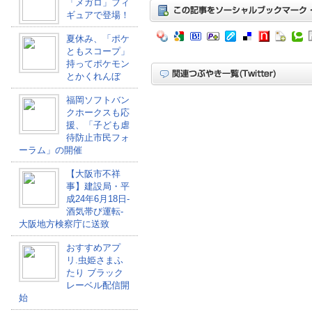
「メガロ」フィ
ギュアで登場！
夏休み、「ポケ
ともスコープ」
持ってポケモン
とかくれんぼ
福岡ソフトバン
クホークスも応
援、「子ども虐
待防止市民フォ
ーラム」の開催
【大阪市不祥
事】建設局・平
成24年6月18日-
酒気帯び運転-
大阪地方検察庁に送致
おすすめアプ
リ.虫姫さまふ
たり ブラック
レーベル配信開
始