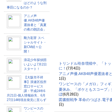
はどのような刑
事罰になるのか？
アニメ声
優.AKB48声優
選抜者と「真夏
の夜の朗読会」
剛力彩芽 スペ
シャルサイト・
新CM続々公
開！
浪花少年探偵団
トリンドル玲奈増殖中、「トッ
いよいよ7月2日
に！
(7月4日)
スタート！
アニメ声優.AKB48声優選抜
【大阪市不祥
1日)
事】浪速区役所
ワンピースの「メガロ」フィギ
窓口サービス
夏休み、「ポケともスコープ」
課・平成24年6
ぼ
(6月28日)
月21日-個人情報紛失、6月
図書館戦争 革命のつばさ.電
27日14時現在発見に至らず
日)
ワンピースの