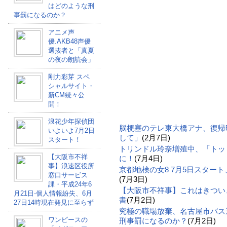
はどのような刑
事罰になるのか？
アニメ声
優.AKB48声優
選抜者と「真夏
の夜の朗読会」
剛力彩芽 スペ
シャルサイト・
新CM続々公
開！
浪花少年探偵団
脳梗塞のテレ東大橋アナ、復帰
いよいよ7月2日
して」
(2月7日)
スタート！
トリンドル玲奈増殖中、「トッ
【大阪市不祥
に！
(7月4日)
事】浪速区役所
京都地検の女8 7月5日スター
窓口サービス
(7月3日)
課・平成24年6
【大阪市不祥事】これはきつい
月21日-個人情報紛失、6月
書
(7月2日)
27日14時現在発見に至らず
究極の職場放棄、名古屋市バス
ワンピースの
刑事罰になるのか？
(7月2日)