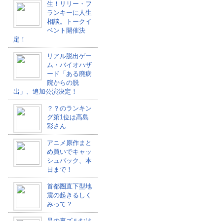
生！リリー・フ
ランキーに人生
相談。トークイ
ベント開催決
定！
リアル脱出ゲー
ム・バイオハザ
ード「ある廃病
院からの脱
出」、追加公演決定！
？？のランキン
グ第1位は高島
彩さん
アニメ原作まと
め買いでキャッ
シュバック、本
日まで！
首都圏直下型地
震の起きるしく
みって？
足の裏ズルむけ