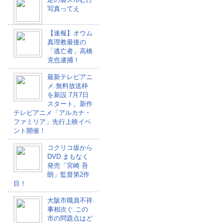
写真ってえ
【速報】オウム
真理教最後の
「逃亡者」高橋
克也逮捕！
最新テレビアニ
メ.無料放送枠
を新設 7月7日
スタート。新作
テレビアニメ「アルカナ・
ファミリア」先行上映イベ
ント開催！
コクリコ坂から
DVD.まもなく
発売「宮崎 吾
朗」監督第2作
目！
大阪市職員不祥
事相次ぐ.この
市の問題点はど