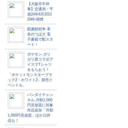
【大阪市不祥
事】交通局・平
成24年6月20日
20時-喫煙
図書館戦争 革
命のつばさ.電
子書籍で配スタ
ート！
ポケモン.ガリ
ガリ君コラボア
イスでTシャツ
をもらおう！
「ポケットモンスターブラ
ック2・ホワイト2」発売イ
ベントも。
バンダイチャン
ネル.月額1,000
円見放題に対象
作品追加「月額
1,000円見放題」ほか11作
品も！