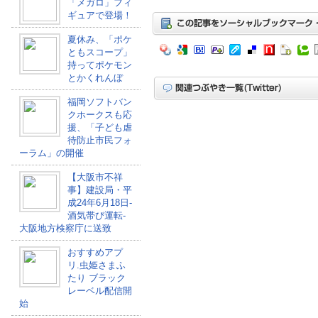
「メガロ」フィ
ギュアで登場！
夏休み、「ポケ
ともスコープ」
持ってポケモン
とかくれんぼ
福岡ソフトバン
クホークスも応
援、「子ども虐
待防止市民フォ
ーラム」の開催
【大阪市不祥
事】建設局・平
成24年6月18日-
酒気帯び運転-
大阪地方検察庁に送致
おすすめアプ
リ.虫姫さまふ
たり ブラック
レーベル配信開
始