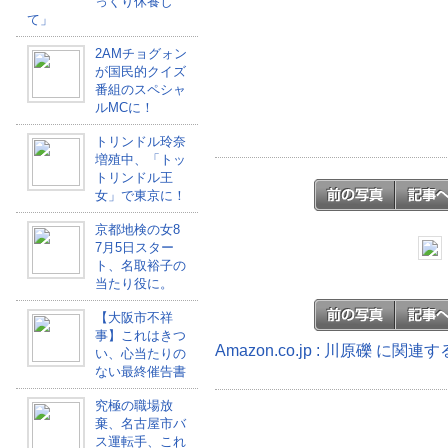
っくり休養し
て」
2AMチョグォン
が国民的クイズ
番組のスペシャ
ルMCに！
トリンドル玲奈
増殖中、「トッ
トリンドル王
女」で東京に！
京都地検の女8
7月5日スター
ト、名取裕子の
当たり役に。
【大阪市不祥
事】これはきつ
Amazon.co.jp : 川原礫 に関連
い、心当たりの
ない最終催告書
究極の職場放
棄、名古屋市バ
ス運転手、これ