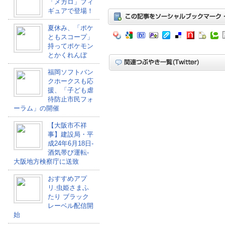
「メガロ」フィ
ギュアで登場！
夏休み、「ポケ
ともスコープ」
持ってポケモン
とかくれんぼ
福岡ソフトバン
クホークスも応
援、「子ども虐
待防止市民フォ
ーラム」の開催
【大阪市不祥
事】建設局・平
成24年6月18日-
酒気帯び運転-
大阪地方検察庁に送致
おすすめアプ
リ.虫姫さまふ
たり ブラック
レーベル配信開
始