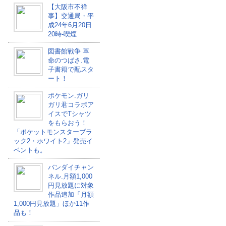
【大阪市不祥
事】交通局・平
成24年6月20日
20時-喫煙
図書館戦争 革
命のつばさ.電
子書籍で配スタ
ート！
ポケモン.ガリ
ガリ君コラボア
イスでTシャツ
をもらおう！
「ポケットモンスターブラ
ック2・ホワイト2」発売イ
ベントも。
バンダイチャン
ネル.月額1,000
円見放題に対象
作品追加「月額
1,000円見放題」ほか11作
品も！