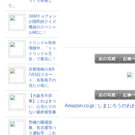
っくり休養し
て」
2AMチョグォン
が国民的クイズ
番組のスペシャ
ルMCに！
トリンドル玲奈
増殖中、「トッ
トリンドル王
女」で東京に！
京都地検の女8
7月5日スター
ト、名取裕子の
当たり役に。
【大阪市不祥
事】これはきつ
Amazon.co.jp : しまじろう
い、心当たりの
ない最終催告書
究極の職場放
棄、名古屋市バ
ス運転手、これ