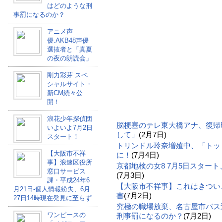
はどのような刑
事罰になるのか？
アニメ声
優.AKB48声優
選抜者と「真夏
の夜の朗読会」
剛力彩芽 スペ
シャルサイト・
新CM続々公
開！
浪花少年探偵団
脳梗塞のテレ東大橋アナ、復帰
いよいよ7月2日
して」
(2月7日)
スタート！
トリンドル玲奈増殖中、「トッ
【大阪市不祥
に！
(7月4日)
事】浪速区役所
京都地検の女8 7月5日スター
窓口サービス
(7月3日)
課・平成24年6
【大阪市不祥事】これはきつい
月21日-個人情報紛失、6月
書
(7月2日)
27日14時現在発見に至らず
究極の職場放棄、名古屋市バス
ワンピースの
刑事罰になるのか？
(7月2日)