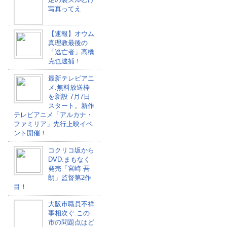
写真ってえ
【速報】オウム
真理教最後の
「逃亡者」高橋
克也逮捕！
最新テレビアニ
メ.無料放送枠
を新設 7月7日
スタート。新作
テレビアニメ「アルカナ・
ファミリア」先行上映イベ
ント開催！
コクリコ坂から
DVD.まもなく
発売「宮崎 吾
朗」監督第2作
目！
大阪市職員不祥
事相次ぐ.この
市の問題点はど