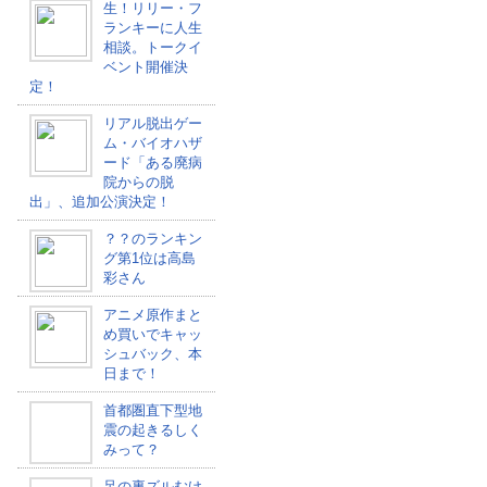
生！リリー・フ
ランキーに人生
相談。トークイ
ベント開催決
定！
リアル脱出ゲー
ム・バイオハザ
ード「ある廃病
院からの脱
出」、追加公演決定！
？？のランキン
グ第1位は高島
彩さん
アニメ原作まと
め買いでキャッ
シュバック、本
日まで！
首都圏直下型地
震の起きるしく
みって？
足の裏ズルむけ