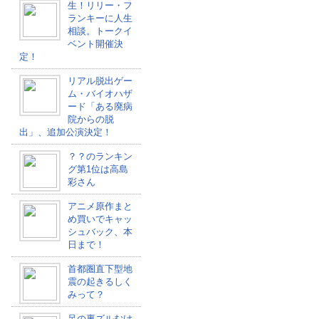
生！リリー・フ
ランキーに人生
相談。トークイ
ベント開催決
定！
リアル脱出ゲー
ム・バイオハザ
ード「ある廃病
院からの脱
出」、追加公演決定！
？？のランキン
グ第1位は高島
彩さん
アニメ原作まと
め買いでキャッ
シュバック、本
日まで！
首都圏直下型地
震の起きるしく
みって？
足の裏ズルむけ