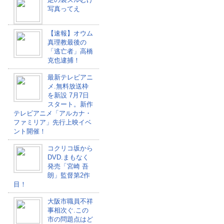
写真ってえ
【速報】オウム
真理教最後の
「逃亡者」高橋
克也逮捕！
最新テレビアニ
メ.無料放送枠
を新設 7月7日
スタート。新作
テレビアニメ「アルカナ・
ファミリア」先行上映イベ
ント開催！
コクリコ坂から
DVD.まもなく
発売「宮崎 吾
朗」監督第2作
目！
大阪市職員不祥
事相次ぐ.この
市の問題点はど