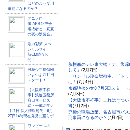
はどのような刑
事罰になるのか？
アニメ声
優.AKB48声優
選抜者と「真夏
の夜の朗読会」
剛力彩芽 スペ
シャルサイト・
新CM続々公
開！
脳梗塞のテレ東大橋アナ、復帰
浪花少年探偵団
して」
(2月7日)
いよいよ7月2日
トリンドル玲奈増殖中、「トッ
スタート！
に！
(7月4日)
京都地検の女8 7月5日スター
【大阪市不祥
(7月3日)
事】浪速区役所
【大阪市不祥事】これはきつい
窓口サービス
書
(7月2日)
課・平成24年6
月21日-個人情報紛失、6月
究極の職場放棄、名古屋市バス
27日14時現在発見に至らず
刑事罰になるのか？
(7月2日)
ワンピースの