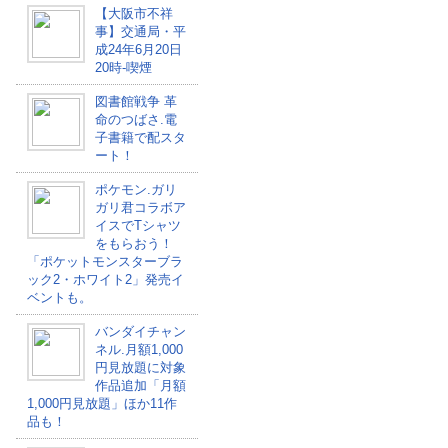
【大阪市不祥
事】交通局・平
成24年6月20日
20時-喫煙
図書館戦争 革
命のつばさ.電
子書籍で配スタ
ート！
ポケモン.ガリ
ガリ君コラボア
イスでTシャツ
をもらおう！
「ポケットモンスターブラ
ック2・ホワイト2」発売イ
ベントも。
バンダイチャン
ネル.月額1,000
円見放題に対象
作品追加「月額
1,000円見放題」ほか11作
品も！