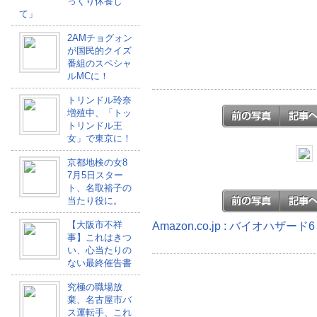
っくり休養し
て」
2AMチョグォン
が国民的クイズ
番組のスペシャ
ルMCに！
トリンドル玲奈
増殖中、「トッ
トリンドル王
女」で東京に！
京都地検の女8
7月5日スター
ト、名取裕子の
当たり役に。
【大阪市不祥
Amazon.co.jp : バイオハザ
事】これはきつ
い、心当たりの
ない最終催告書
究極の職場放
棄、名古屋市バ
ス運転手、これ