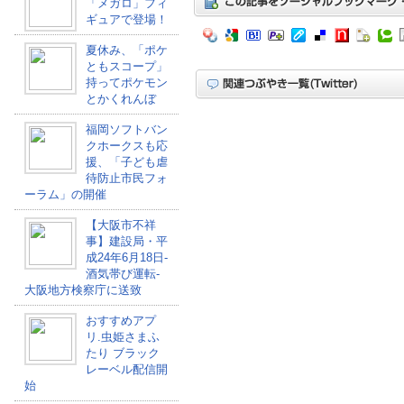
「メガロ」フィ
ギュアで登場！
夏休み、「ポケ
ともスコープ」
持ってポケモン
とかくれんぼ
福岡ソフトバン
クホークスも応
援、「子ども虐
待防止市民フォ
ーラム」の開催
【大阪市不祥
事】建設局・平
成24年6月18日-
酒気帯び運転-
大阪地方検察庁に送致
おすすめアプ
リ.虫姫さまふ
たり ブラック
レーベル配信開
始