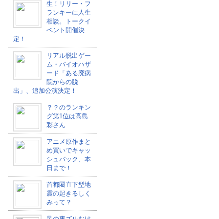
生！リリー・フ
ランキーに人生
相談。トークイ
ベント開催決
定！
リアル脱出ゲー
ム・バイオハザ
ード「ある廃病
院からの脱
出」、追加公演決定！
？？のランキン
グ第1位は高島
彩さん
アニメ原作まと
め買いでキャッ
シュバック、本
日まで！
首都圏直下型地
震の起きるしく
みって？
足の裏ズルむけ