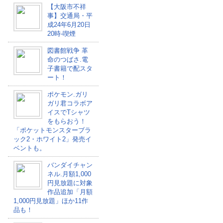
【大阪市不祥
事】交通局・平
成24年6月20日
20時-喫煙
図書館戦争 革
命のつばさ.電
子書籍で配スタ
ート！
ポケモン.ガリ
ガリ君コラボア
イスでTシャツ
をもらおう！
「ポケットモンスターブラ
ック2・ホワイト2」発売イ
ベントも。
バンダイチャン
ネル.月額1,000
円見放題に対象
作品追加「月額
1,000円見放題」ほか11作
品も！