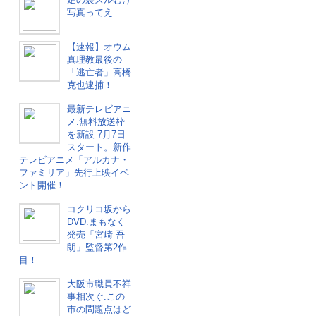
写真ってえ
【速報】オウム
真理教最後の
「逃亡者」高橋
克也逮捕！
最新テレビアニ
メ.無料放送枠
を新設 7月7日
スタート。新作
テレビアニメ「アルカナ・
ファミリア」先行上映イベ
ント開催！
コクリコ坂から
DVD.まもなく
発売「宮崎 吾
朗」監督第2作
目！
大阪市職員不祥
事相次ぐ.この
市の問題点はど