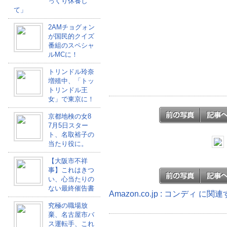
っくり休養し
て」
2AMチョグォン
が国民的クイズ
番組のスペシャ
ルMCに！
トリンドル玲奈
増殖中、「トッ
トリンドル王
女」で東京に！
京都地検の女8
7月5日スター
ト、名取裕子の
当たり役に。
【大阪市不祥
事】これはきつ
い、心当たりの
ない最終催告書
Amazon.co.jp : コンディ に
究極の職場放
棄、名古屋市バ
ス運転手、これ