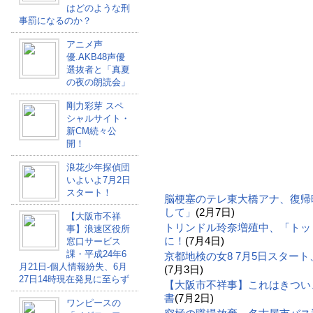
はどのような刑
事罰になるのか？
アニメ声
優.AKB48声優
選抜者と「真夏
の夜の朗読会」
剛力彩芽 スペ
シャルサイト・
新CM続々公
開！
浪花少年探偵団
いよいよ7月2日
スタート！
脳梗塞のテレ東大橋アナ、復帰
して」
(2月7日)
【大阪市不祥
トリンドル玲奈増殖中、「トッ
事】浪速区役所
に！
(7月4日)
窓口サービス
課・平成24年6
京都地検の女8 7月5日スター
月21日-個人情報紛失、6月
(7月3日)
27日14時現在発見に至らず
【大阪市不祥事】これはきつい
書
(7月2日)
ワンピースの