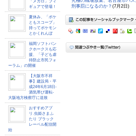
究極の職場放棄、名古屋市バス
「メガロ」フィ
刑事罰になるのか？
(7月2日)
ギュアで登場！
夏休み、「ポケ
ともスコープ」
持ってポケモン
とかくれんぼ
福岡ソフトバン
クホークスも応
援、「子ども虐
待防止市民フォ
ーラム」の開催
【大阪市不祥
事】建設局・平
成24年6月18日-
酒気帯び運転-
大阪地方検察庁に送致
おすすめアプ
リ.虫姫さまふ
たり ブラック
レーベル配信開
始