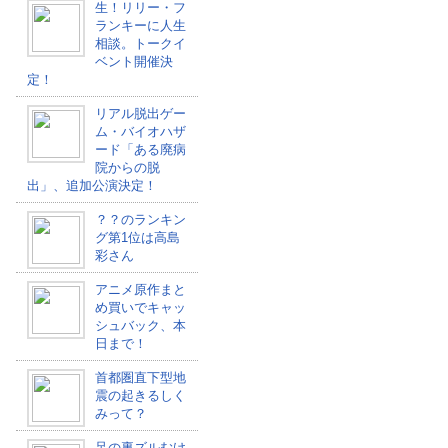
生！リリー・フ
ランキーに人生
相談。トークイ
ベント開催決
定！
リアル脱出ゲー
ム・バイオハザ
ード「ある廃病
院からの脱
出」、追加公演決定！
？？のランキン
グ第1位は高島
彩さん
アニメ原作まと
め買いでキャッ
シュバック、本
日まで！
首都圏直下型地
震の起きるしく
みって？
足の裏ズルむけ