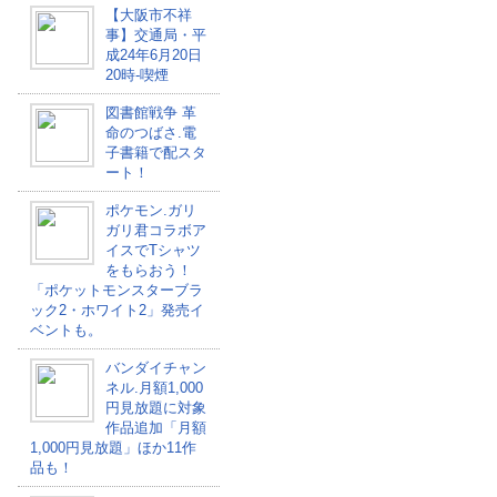
【大阪市不祥
事】交通局・平
成24年6月20日
20時-喫煙
図書館戦争 革
命のつばさ.電
子書籍で配スタ
ート！
ポケモン.ガリ
ガリ君コラボア
イスでTシャツ
をもらおう！
「ポケットモンスターブラ
ック2・ホワイト2」発売イ
ベントも。
バンダイチャン
ネル.月額1,000
円見放題に対象
作品追加「月額
1,000円見放題」ほか11作
品も！