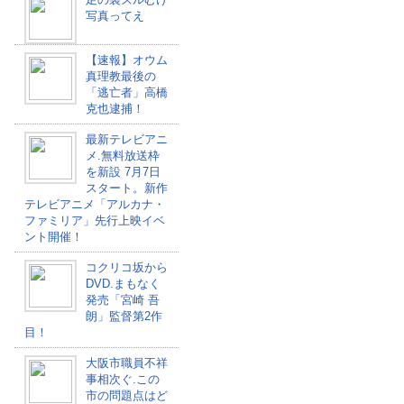
写真ってえ
【速報】オウム
真理教最後の
「逃亡者」高橋
克也逮捕！
最新テレビアニ
メ.無料放送枠
を新設 7月7日
スタート。新作
テレビアニメ「アルカナ・
ファミリア」先行上映イベ
ント開催！
コクリコ坂から
DVD.まもなく
発売「宮崎 吾
朗」監督第2作
目！
大阪市職員不祥
事相次ぐ.この
市の問題点はど