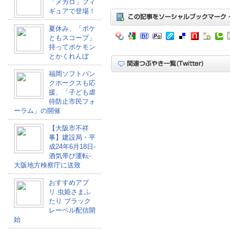
「メガロ」フィ
ギュアで登場！
夏休み、「ポケ
ともスコープ」
持ってポケモン
とかくれんぼ
福岡ソフトバン
クホークスも応
援、「子ども虐
待防止市民フォ
ーラム」の開催
【大阪市不祥
事】建設局・平
成24年6月18日-
酒気帯び運転-
大阪地方検察庁に送致
おすすめアプ
リ.虫姫さまふ
たり ブラック
レーベル配信開
始