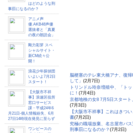
はどのような刑
事罰になるのか？
アニメ声
優.AKB48声優
選抜者と「真夏
の夜の朗読会」
剛力彩芽 スペ
シャルサイト・
新CM続々公
開！
浪花少年探偵団
脳梗塞のテレ東大橋アナ、復帰
いよいよ7月2日
して」
(2月7日)
スタート！
トリンドル玲奈増殖中、「トッ
【大阪市不祥
に！
(7月4日)
事】浪速区役所
京都地検の女8 7月5日スター
窓口サービス
(7月3日)
課・平成24年6
【大阪市不祥事】これはきつい
月21日-個人情報紛失、6月
書
(7月2日)
27日14時現在発見に至らず
究極の職場放棄、名古屋市バス
ワンピースの
刑事罰になるのか？
(7月2日)