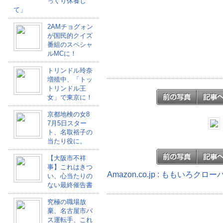
っくり休養し
て」
2AMチョグォン
が国民的クイズ
番組のスペシャ
ルMCに！
トリンドル玲奈
増殖中、「トッ
トリンドル王
女」で東京に！
京都地検の女8
7月5日スター
ト、名取裕子の
当たり役に。
【大阪市不祥
事】これはきつ
Amazon.co.jp : ももいろク
い、心当たりの
ない最終催告書
究極の職場放
棄、名古屋市バ
ス運転手、これ