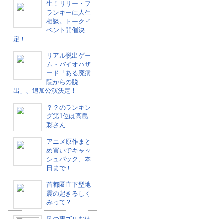
生！リリー・フ
ランキーに人生
相談。トークイ
ベント開催決
定！
リアル脱出ゲー
ム・バイオハザ
ード「ある廃病
院からの脱
出」、追加公演決定！
？？のランキン
グ第1位は高島
彩さん
アニメ原作まと
め買いでキャッ
シュバック、本
日まで！
首都圏直下型地
震の起きるしく
みって？
足の裏ズルむけ