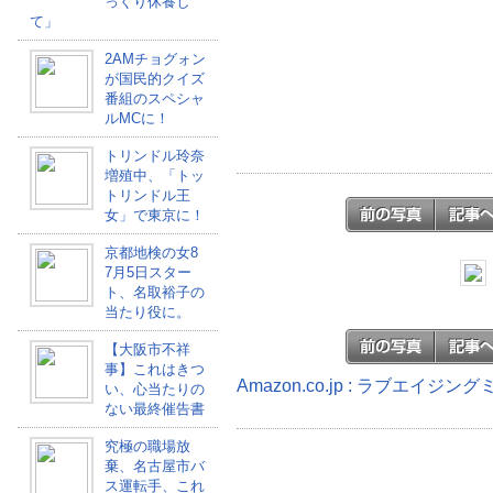
っくり休養し
て」
2AMチョグォン
が国民的クイズ
番組のスペシャ
ルMCに！
トリンドル玲奈
増殖中、「トッ
トリンドル王
女」で東京に！
京都地検の女8
7月5日スター
ト、名取裕子の
当たり役に。
【大阪市不祥
事】これはきつ
Amazon.co.jp : ラブエイジ
い、心当たりの
ない最終催告書
究極の職場放
棄、名古屋市バ
ス運転手、これ