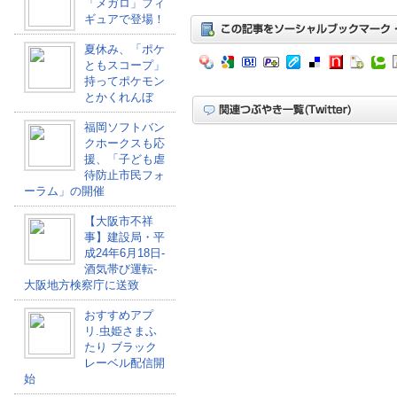
「メガロ」フィ
ギュアで登場！
夏休み、「ポケ
ともスコープ」
持ってポケモン
とかくれんぼ
福岡ソフトバン
クホークスも応
援、「子ども虐
待防止市民フォ
ーラム」の開催
【大阪市不祥
事】建設局・平
成24年6月18日-
酒気帯び運転-
大阪地方検察庁に送致
おすすめアプ
リ.虫姫さまふ
たり ブラック
レーベル配信開
始