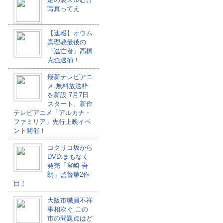
写真ってえ
【速報】オウム
真理教最後の
「逃亡者」高橋
克也逮捕！
最新テレビアニ
メ.無料放送枠
を新設 7月7日
スタート。新作
テレビアニメ「アルカナ・
ファミリア」先行上映イベ
ント開催！
コクリコ坂から
DVD.まもなく
発売「宮崎 吾
朗」監督第2作
目！
大阪市職員不祥
事相次ぐ.この
市の問題点はど