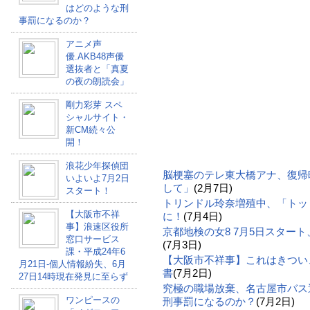
はどのような刑
事罰になるのか？
アニメ声
優.AKB48声優
選抜者と「真夏
の夜の朗読会」
剛力彩芽 スペ
シャルサイト・
新CM続々公
開！
浪花少年探偵団
脳梗塞のテレ東大橋アナ、復帰
いよいよ7月2日
して」
(2月7日)
スタート！
トリンドル玲奈増殖中、「トッ
【大阪市不祥
に！
(7月4日)
事】浪速区役所
京都地検の女8 7月5日スター
窓口サービス
(7月3日)
課・平成24年6
【大阪市不祥事】これはきつい
月21日-個人情報紛失、6月
書
(7月2日)
27日14時現在発見に至らず
究極の職場放棄、名古屋市バス
ワンピースの
刑事罰になるのか？
(7月2日)