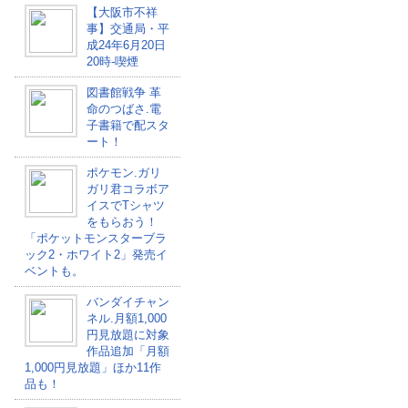
【大阪市不祥
事】交通局・平
成24年6月20日
20時-喫煙
図書館戦争 革
命のつばさ.電
子書籍で配スタ
ート！
ポケモン.ガリ
ガリ君コラボア
イスでTシャツ
をもらおう！
「ポケットモンスターブラ
ック2・ホワイト2」発売イ
ベントも。
バンダイチャン
ネル.月額1,000
円見放題に対象
作品追加「月額
1,000円見放題」ほか11作
品も！