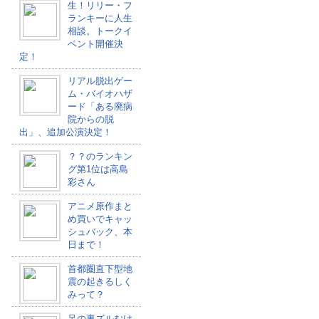
生！リリー・フ
ランキーに人生
相談。トークイ
ベント開催決
定！
リアル脱出ゲー
ム・バイオハザ
ード「ある廃病
院からの脱
出」、追加公演決定！
？？のランキン
グ第1位は高島
彩さん
アニメ原作まと
め買いでキャッ
シュバック、本
日まで！
首都圏直下型地
震の起きるしく
みって？
足の裏ズルむけ