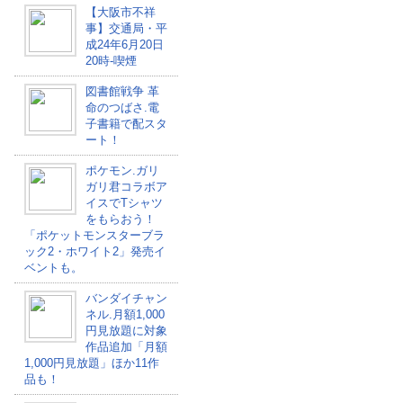
【大阪市不祥
事】交通局・平
成24年6月20日
20時-喫煙
図書館戦争 革
命のつばさ.電
子書籍で配スタ
ート！
ポケモン.ガリ
ガリ君コラボア
イスでTシャツ
をもらおう！
「ポケットモンスターブラ
ック2・ホワイト2」発売イ
ベントも。
バンダイチャン
ネル.月額1,000
円見放題に対象
作品追加「月額
1,000円見放題」ほか11作
品も！