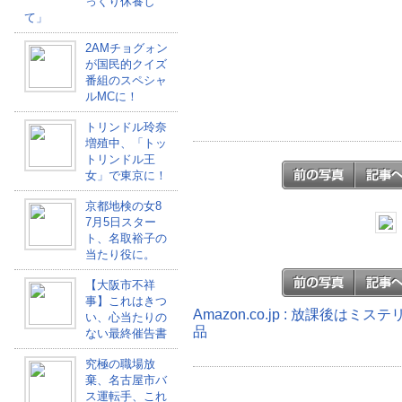
っくり休養し
て」
2AMチョグォン
が国民的クイズ
番組のスペシャ
ルMCに！
トリンドル玲奈
増殖中、「トッ
トリンドル王
女」で東京に！
京都地検の女8
7月5日スター
ト、名取裕子の
当たり役に。
【大阪市不祥
事】これはきつ
Amazon.co.jp : 放課後は
い、心当たりの
品
ない最終催告書
究極の職場放
棄、名古屋市バ
ス運転手、これ