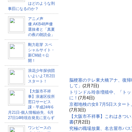
はどのような刑
事罰になるのか？
アニメ声
優.AKB48声優
選抜者と「真夏
の夜の朗読会」
剛力彩芽 スペ
シャルサイト・
新CM続々公
開！
浪花少年探偵団
いよいよ7月2日
脳梗塞のテレ東大橋アナ、復帰
スタート！
して」
(2月7日)
【大阪市不祥
トリンドル玲奈増殖中、「トッ
事】浪速区役所
に！
(7月4日)
窓口サービス
京都地検の女8 7月5日スター
課・平成24年6
(7月3日)
月21日-個人情報紛失、6月
【大阪市不祥事】これはきつい
27日14時現在発見に至らず
書
(7月2日)
ワンピースの
究極の職場放棄、名古屋市バス