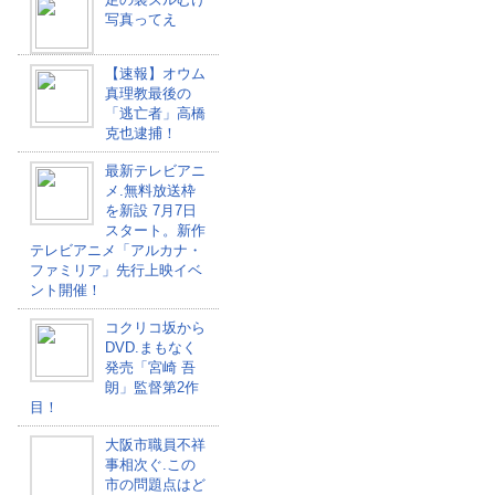
写真ってえ
【速報】オウム
真理教最後の
「逃亡者」高橋
克也逮捕！
最新テレビアニ
メ.無料放送枠
を新設 7月7日
スタート。新作
テレビアニメ「アルカナ・
ファミリア」先行上映イベ
ント開催！
コクリコ坂から
DVD.まもなく
発売「宮崎 吾
朗」監督第2作
目！
大阪市職員不祥
事相次ぐ.この
市の問題点はど