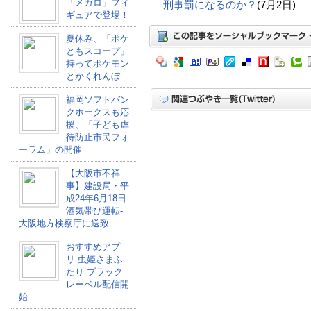
「メガロ」フィ
刑事罰になるのか？
(7月2日)
ギュアで登場！
夏休み、「ポケ
ともスコープ」
持ってポケモン
とかくれんぼ
福岡ソフトバン
クホークスも応
援、「子ども虐
待防止市民フォ
ーラム」の開催
【大阪市不祥
事】建設局・平
成24年6月18日-
酒気帯び運転-
大阪地方検察庁に送致
おすすめアプ
リ.虫姫さまふ
たり ブラック
レーベル配信開
始