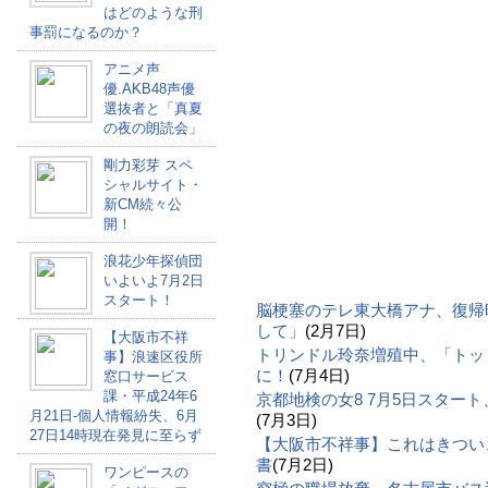
はどのような刑
事罰になるのか？
アニメ声
優.AKB48声優
選抜者と「真夏
の夜の朗読会」
剛力彩芽 スペ
シャルサイト・
新CM続々公
開！
浪花少年探偵団
いよいよ7月2日
スタート！
脳梗塞のテレ東大橋アナ、復帰
して」
(2月7日)
【大阪市不祥
トリンドル玲奈増殖中、「トッ
事】浪速区役所
に！
(7月4日)
窓口サービス
課・平成24年6
京都地検の女8 7月5日スター
月21日-個人情報紛失、6月
(7月3日)
27日14時現在発見に至らず
【大阪市不祥事】これはきつい
書
(7月2日)
ワンピースの