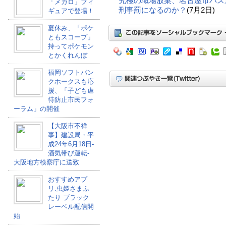
究極の職場放棄、名古屋市バス
「メガロ」フィ
刑事罰になるのか？
(7月2日)
ギュアで登場！
夏休み、「ポケ
ともスコープ」
持ってポケモン
とかくれんぼ
福岡ソフトバン
クホークスも応
援、「子ども虐
待防止市民フォ
ーラム」の開催
【大阪市不祥
事】建設局・平
成24年6月18日-
酒気帯び運転-
大阪地方検察庁に送致
おすすめアプ
リ.虫姫さまふ
たり ブラック
レーベル配信開
始