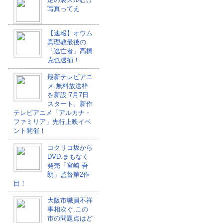
写真ってえ
【速報】オウム
真理教最後の
「逃亡者」高橋
克也逮捕！
最新テレビアニ
メ.無料放送枠
を新設 7月7日
スタート。新作
テレビアニメ「アルカナ・
ファミリア」先行上映イベ
ント開催！
コクリコ坂から
DVD.まもなく
発売「宮崎 吾
朗」監督第2作
目！
大阪市職員不祥
事相次ぐ.この
市の問題点はど