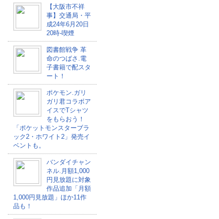
【大阪市不祥
事】交通局・平
成24年6月20日
20時-喫煙
図書館戦争 革
命のつばさ.電
子書籍で配スタ
ート！
ポケモン.ガリ
ガリ君コラボア
イスでTシャツ
をもらおう！
「ポケットモンスターブラ
ック2・ホワイト2」発売イ
ベントも。
バンダイチャン
ネル.月額1,000
円見放題に対象
作品追加「月額
1,000円見放題」ほか11作
品も！