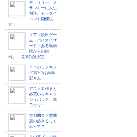
生！リリー・フ
ランキーに人生
相談。トークイ
ベント開催決
定！
リアル脱出ゲー
ム・バイオハザ
ード「ある廃病
院からの脱
出」、追加公演決定！
？？のランキン
グ第1位は高島
彩さん
アニメ原作まと
め買いでキャッ
シュバック、本
日まで！
首都圏直下型地
震の起きるしく
みって？
足の裏ズルむけ