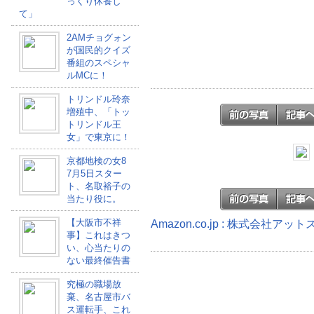
っくり休養し
て」
2AMチョグォン
が国民的クイズ
番組のスペシャ
ルMCに！
トリンドル玲奈
増殖中、「トッ
トリンドル王
女」で東京に！
京都地検の女8
7月5日スター
ト、名取裕子の
当たり役に。
【大阪市不祥
Amazon.co.jp : 株式会社
事】これはきつ
い、心当たりの
ない最終催告書
究極の職場放
棄、名古屋市バ
ス運転手、これ