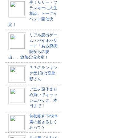
生！リリー・フ
ランキーに人生
相談。トークイ
ベント開催決
定！
リアル脱出ゲー
ム・バイオハザ
ード「ある廃病
院からの脱
出」、追加公演決定！
？？のランキン
グ第1位は高島
彩さん
アニメ原作まと
め買いでキャッ
シュバック、本
日まで！
首都圏直下型地
震の起きるしく
みって？
足の裏ズルむけ