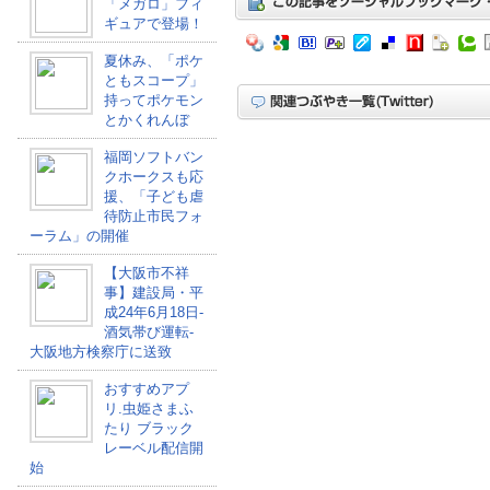
「メガロ」フィ
ギュアで登場！
夏休み、「ポケ
ともスコープ」
持ってポケモン
とかくれんぼ
福岡ソフトバン
クホークスも応
援、「子ども虐
待防止市民フォ
ーラム」の開催
【大阪市不祥
事】建設局・平
成24年6月18日-
酒気帯び運転-
大阪地方検察庁に送致
おすすめアプ
リ.虫姫さまふ
たり ブラック
レーベル配信開
始