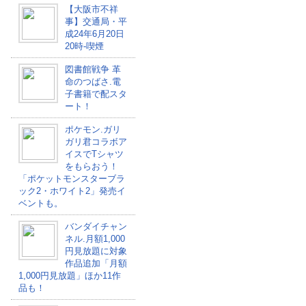
【大阪市不祥
事】交通局・平
成24年6月20日
20時-喫煙
図書館戦争 革
命のつばさ.電
子書籍で配スタ
ート！
ポケモン.ガリ
ガリ君コラボア
イスでTシャツ
をもらおう！
「ポケットモンスターブラ
ック2・ホワイト2」発売イ
ベントも。
バンダイチャン
ネル.月額1,000
円見放題に対象
作品追加「月額
1,000円見放題」ほか11作
品も！