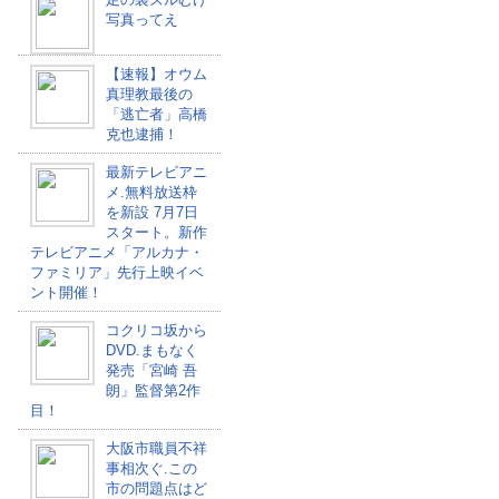
写真ってえ
【速報】オウム
真理教最後の
「逃亡者」高橋
克也逮捕！
最新テレビアニ
メ.無料放送枠
を新設 7月7日
スタート。新作
テレビアニメ「アルカナ・
ファミリア」先行上映イベ
ント開催！
コクリコ坂から
DVD.まもなく
発売「宮崎 吾
朗」監督第2作
目！
大阪市職員不祥
事相次ぐ.この
市の問題点はど