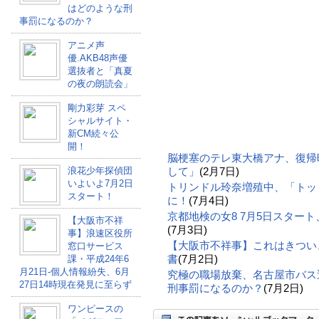
はどのような刑
事罰になるのか？
アニメ声
優.AKB48声優
選抜者と「真夏
の夜の朗読会」
剛力彩芽 スペ
シャルサイト・
新CM続々公
開！
脳梗塞のテレ東大橋アナ、復帰
浪花少年探偵団
して」
(2月7日)
いよいよ7月2日
トリンドル玲奈増殖中、「トッ
スタート！
に！
(7月4日)
京都地検の女8 7月5日スター
【大阪市不祥
(7月3日)
事】浪速区役所
【大阪市不祥事】これはきつい
窓口サービス
書
(7月2日)
課・平成24年6
月21日-個人情報紛失、6月
究極の職場放棄、名古屋市バス
27日14時現在発見に至らず
刑事罰になるのか？
(7月2日)
ワンピースの