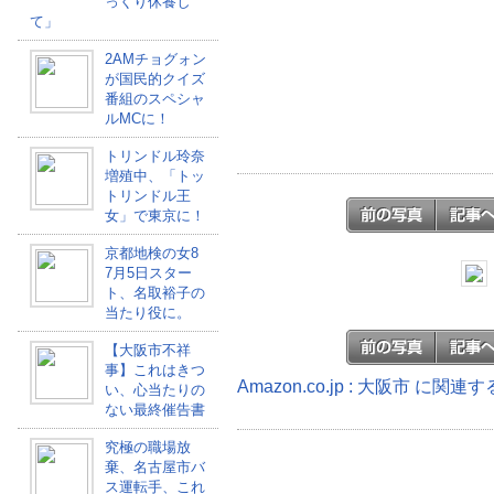
っくり休養し
て」
2AMチョグォン
が国民的クイズ
番組のスペシャ
ルMCに！
トリンドル玲奈
増殖中、「トッ
トリンドル王
女」で東京に！
京都地検の女8
7月5日スター
ト、名取裕子の
当たり役に。
【大阪市不祥
事】これはきつ
Amazon.co.jp : 大阪市 に関連
い、心当たりの
ない最終催告書
究極の職場放
棄、名古屋市バ
ス運転手、これ