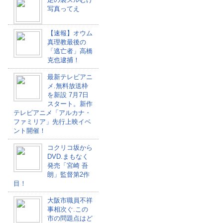
写真ってえ
【速報】オウム
真理教最後の
「逃亡者」高橋
克也逮捕！
最新テレビアニ
メ.無料放送枠
を新設 7月7日
スタート。新作
テレビアニメ「アルカナ・
ファミリア」先行上映イベ
ント開催！
コクリコ坂から
DVD.まもなく
発売「宮崎 吾
朗」監督第2作
目！
大阪市職員不祥
事相次ぐ.この
市の問題点はど