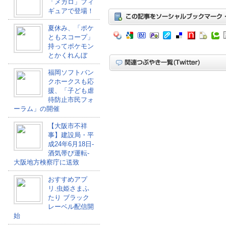
「メガロ」フィ
ギュアで登場！
夏休み、「ポケ
ともスコープ」
持ってポケモン
とかくれんぼ
福岡ソフトバン
クホークスも応
援、「子ども虐
待防止市民フォ
ーラム」の開催
【大阪市不祥
事】建設局・平
成24年6月18日-
酒気帯び運転-
大阪地方検察庁に送致
おすすめアプ
リ.虫姫さまふ
たり ブラック
レーベル配信開
始