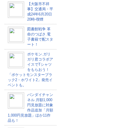
【大阪市不祥
事】交通局・平
成24年6月20日
20時-喫煙
図書館戦争 革
命のつばさ.電
子書籍で配スタ
ート！
ポケモン.ガリ
ガリ君コラボア
イスでTシャツ
をもらおう！
「ポケットモンスターブラ
ック2・ホワイト2」発売イ
ベントも。
バンダイチャン
ネル.月額1,000
円見放題に対象
作品追加「月額
1,000円見放題」ほか11作
品も！