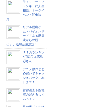
生！リリー・フ
ランキーに人生
相談。トークイ
ベント開催決
定！
リアル脱出ゲー
ム・バイオハザ
ード「ある廃病
院からの脱
出」、追加公演決定！
？？のランキン
グ第1位は高島
彩さん
アニメ原作まと
め買いでキャッ
シュバック、本
日まで！
首都圏直下型地
震の起きるしく
みって？
足の裏ズルむけ