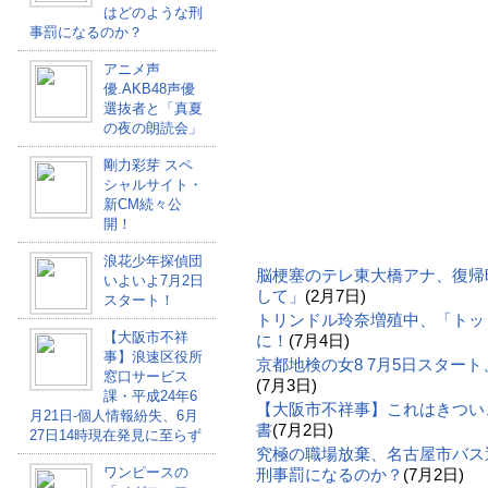
はどのような刑
事罰になるのか？
アニメ声
優.AKB48声優
選抜者と「真夏
の夜の朗読会」
剛力彩芽 スペ
シャルサイト・
新CM続々公
開！
浪花少年探偵団
脳梗塞のテレ東大橋アナ、復帰
いよいよ7月2日
して」
(2月7日)
スタート！
トリンドル玲奈増殖中、「トッ
【大阪市不祥
に！
(7月4日)
事】浪速区役所
京都地検の女8 7月5日スター
窓口サービス
(7月3日)
課・平成24年6
【大阪市不祥事】これはきつい
月21日-個人情報紛失、6月
書
(7月2日)
27日14時現在発見に至らず
究極の職場放棄、名古屋市バス
ワンピースの
刑事罰になるのか？
(7月2日)