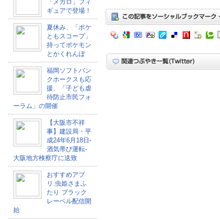
「メガロ」フィ
ギュアで登場！
夏休み、「ポケ
ともスコープ」
持ってポケモン
とかくれんぼ
福岡ソフトバン
クホークスも応
援、「子ども虐
待防止市民フォ
ーラム」の開催
【大阪市不祥
事】建設局・平
成24年6月18日-
酒気帯び運転-
大阪地方検察庁に送致
おすすめアプ
リ.虫姫さまふ
たり ブラック
レーベル配信開
始