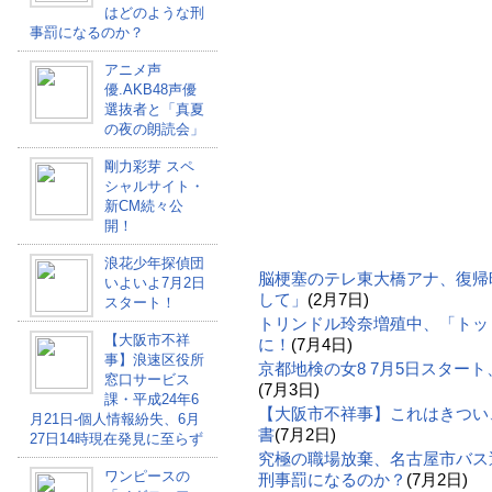
はどのような刑
事罰になるのか？
アニメ声
優.AKB48声優
選抜者と「真夏
の夜の朗読会」
剛力彩芽 スペ
シャルサイト・
新CM続々公
開！
浪花少年探偵団
脳梗塞のテレ東大橋アナ、復帰
いよいよ7月2日
して」
(2月7日)
スタート！
トリンドル玲奈増殖中、「トッ
【大阪市不祥
に！
(7月4日)
事】浪速区役所
京都地検の女8 7月5日スター
窓口サービス
(7月3日)
課・平成24年6
【大阪市不祥事】これはきつい
月21日-個人情報紛失、6月
書
(7月2日)
27日14時現在発見に至らず
究極の職場放棄、名古屋市バス
ワンピースの
刑事罰になるのか？
(7月2日)