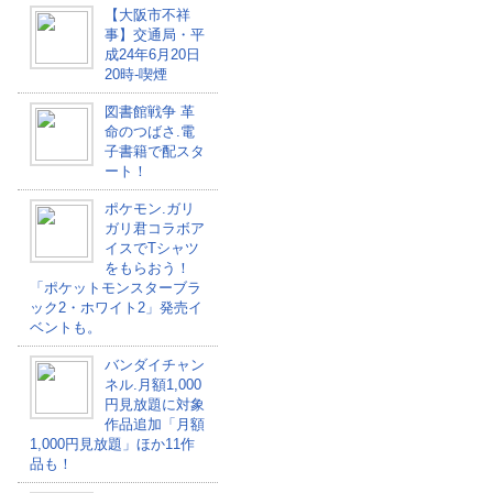
【大阪市不祥
事】交通局・平
成24年6月20日
20時-喫煙
図書館戦争 革
命のつばさ.電
子書籍で配スタ
ート！
ポケモン.ガリ
ガリ君コラボア
イスでTシャツ
をもらおう！
「ポケットモンスターブラ
ック2・ホワイト2」発売イ
ベントも。
バンダイチャン
ネル.月額1,000
円見放題に対象
作品追加「月額
1,000円見放題」ほか11作
品も！