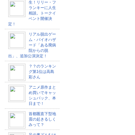
生！リリー・フ
ランキーに人生
相談。トークイ
ベント開催決
定！
リアル脱出ゲー
ム・バイオハザ
ード「ある廃病
院からの脱
出」、追加公演決定！
？？のランキン
グ第1位は高島
彩さん
アニメ原作まと
め買いでキャッ
シュバック、本
日まで！
首都圏直下型地
震の起きるしく
みって？
足の裏ズルむけ