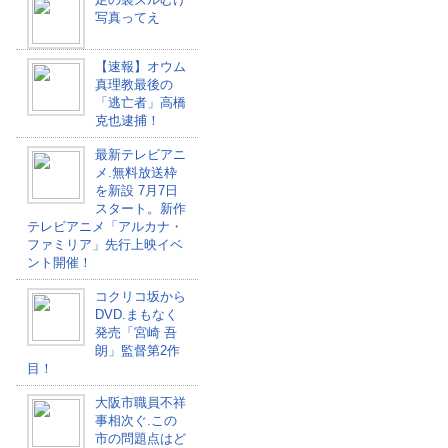
写真ってえ
【速報】オウム
真理教最後の
「逃亡者」高橋
克也逮捕！
最新テレビアニ
メ.無料放送枠
を新設 7月7日
スタート。新作
テレビアニメ「アルカナ・
ファミリア」先行上映イベ
ント開催！
コクリコ坂から
DVD.まもなく
発売「宮崎 吾
朗」監督第2作
目！
大阪市職員不祥
事相次ぐ.この
市の問題点はど