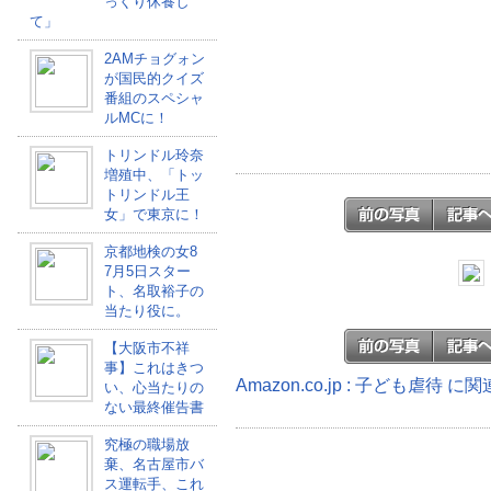
っくり休養し
て」
2AMチョグォン
が国民的クイズ
番組のスペシャ
ルMCに！
トリンドル玲奈
増殖中、「トッ
トリンドル王
女」で東京に！
京都地検の女8
7月5日スター
ト、名取裕子の
当たり役に。
【大阪市不祥
事】これはきつ
Amazon.co.jp : 子ども虐待 
い、心当たりの
ない最終催告書
究極の職場放
棄、名古屋市バ
ス運転手、これ