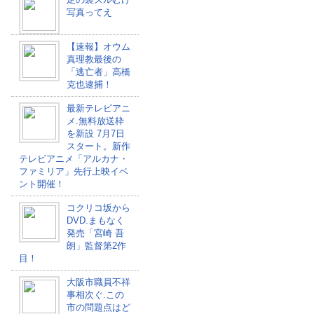
写真ってえ
【速報】オウム
真理教最後の
「逃亡者」高橋
克也逮捕！
最新テレビアニ
メ.無料放送枠
を新設 7月7日
スタート。新作
テレビアニメ「アルカナ・
ファミリア」先行上映イベ
ント開催！
コクリコ坂から
DVD.まもなく
発売「宮崎 吾
朗」監督第2作
目！
大阪市職員不祥
事相次ぐ.この
市の問題点はど