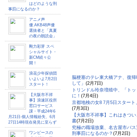
はどのような刑
事罰になるのか？
アニメ声
優.AKB48声優
選抜者と「真夏
の夜の朗読会」
剛力彩芽 スペ
シャルサイト・
新CM続々公
開！
浪花少年探偵団
脳梗塞のテレ東大橋アナ、復帰
いよいよ7月2日
して」
(2月7日)
スタート！
トリンドル玲奈増殖中、「トッ
【大阪市不祥
に！
(7月4日)
事】浪速区役所
京都地検の女8 7月5日スター
窓口サービス
(7月3日)
課・平成24年6
【大阪市不祥事】これはきつい
月21日-個人情報紛失、6月
書
(7月2日)
27日14時現在発見に至らず
究極の職場放棄、名古屋市バス
ワンピースの
刑事罰になるのか？
(7月2日)