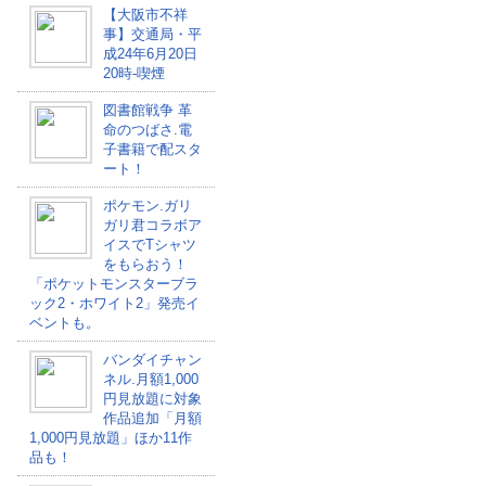
【大阪市不祥
事】交通局・平
成24年6月20日
20時-喫煙
図書館戦争 革
命のつばさ.電
子書籍で配スタ
ート！
ポケモン.ガリ
ガリ君コラボア
イスでTシャツ
をもらおう！
「ポケットモンスターブラ
ック2・ホワイト2」発売イ
ベントも。
バンダイチャン
ネル.月額1,000
円見放題に対象
作品追加「月額
1,000円見放題」ほか11作
品も！