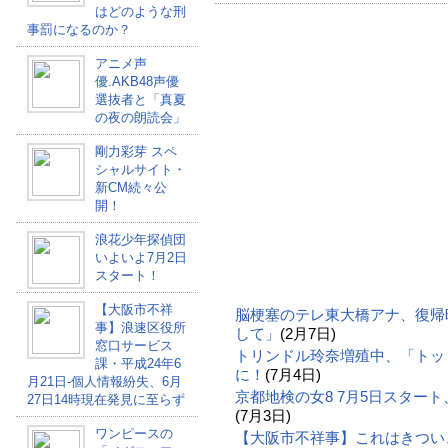
はどのような刑
事罰になるのか？
アニメ声
優.AKB48声優
選抜者と「真夏
の夜の朗読会」
剛力彩芽 スペ
シャルサイト・
新CM続々公
開！
浪花少年探偵団
いよいよ7月2日
スタート！
【大阪市不祥
脳梗塞のテレ東大橋アナ、復帰
事】浪速区役所
して」
(2月7日)
窓口サービス
トリンドル玲奈増殖中、「トッ
課・平成24年6
に！
(7月4日)
月21日-個人情報紛失、6月
京都地検の女8 7月5日スター
27日14時現在発見に至らず
(7月3日)
ワンピースの
【大阪市不祥事】これはきつい