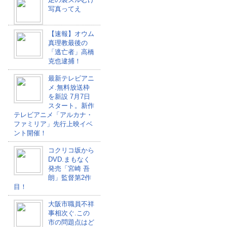
写真ってえ
【速報】オウム
真理教最後の
「逃亡者」高橋
克也逮捕！
最新テレビアニ
メ.無料放送枠
を新設 7月7日
スタート。新作
テレビアニメ「アルカナ・
ファミリア」先行上映イベ
ント開催！
コクリコ坂から
DVD.まもなく
発売「宮崎 吾
朗」監督第2作
目！
大阪市職員不祥
事相次ぐ.この
市の問題点はど