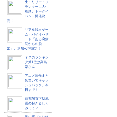
生！リリー・フ
ランキーに人生
相談。トークイ
ベント開催決
定！
リアル脱出ゲー
ム・バイオハザ
ード「ある廃病
院からの脱
出」、追加公演決定！
？？のランキン
グ第1位は高島
彩さん
アニメ原作まと
め買いでキャッ
シュバック、本
日まで！
首都圏直下型地
震の起きるしく
みって？
足の裏ズルむけ