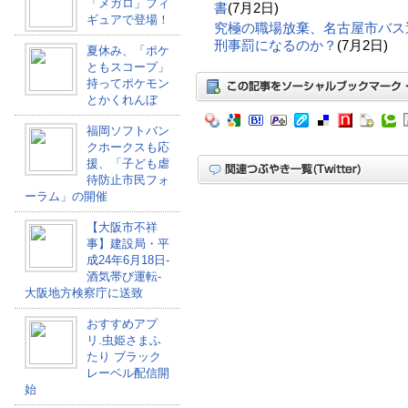
「メガロ」フィ
書
(7月2日)
ギュアで登場！
究極の職場放棄、名古屋市バス
刑事罰になるのか？
(7月2日)
夏休み、「ポケ
ともスコープ」
持ってポケモン
とかくれんぼ
福岡ソフトバン
クホークスも応
援、「子ども虐
待防止市民フォ
ーラム」の開催
【大阪市不祥
事】建設局・平
成24年6月18日-
酒気帯び運転-
大阪地方検察庁に送致
おすすめアプ
リ.虫姫さまふ
たり ブラック
レーベル配信開
始