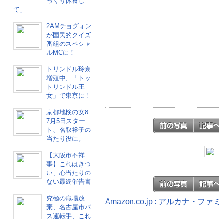
っくり休養し
て」
2AMチョグォン
が国民的クイズ
番組のスペシャ
ルMCに！
トリンドル玲奈
増殖中、「トッ
トリンドル王
女」で東京に！
京都地検の女8
7月5日スター
ト、名取裕子の
当たり役に。
【大阪市不祥
事】これはきつ
い、心当たりの
ない最終催告書
究極の職場放
Amazon.co.jp : アルカナ・
棄、名古屋市バ
ス運転手、これ