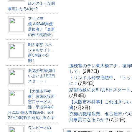
はどのような刑
事罰になるのか？
アニメ声
優.AKB48声優
選抜者と「真夏
の夜の朗読会」
剛力彩芽 スペ
シャルサイト・
新CM続々公
開！
脳梗塞のテレ東大橋アナ、復帰
浪花少年探偵団
して」
(2月7日)
いよいよ7月2日
トリンドル玲奈増殖中、「トッ
スタート！
に！
(7月4日)
京都地検の女8 7月5日スター
【大阪市不祥
(7月3日)
事】浪速区役所
【大阪市不祥事】これはきつい
窓口サービス
課・平成24年6
書
(7月2日)
月21日-個人情報紛失、6月
究極の職場放棄、名古屋市バス
27日14時現在発見に至らず
刑事罰になるのか？
(7月2日)
ワンピースの