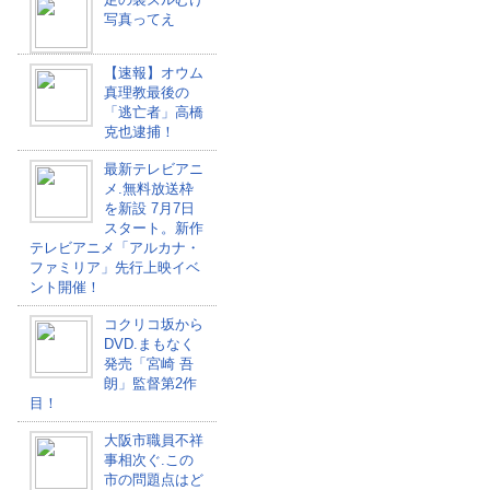
写真ってえ
【速報】オウム
真理教最後の
「逃亡者」高橋
克也逮捕！
最新テレビアニ
メ.無料放送枠
を新設 7月7日
スタート。新作
テレビアニメ「アルカナ・
ファミリア」先行上映イベ
ント開催！
コクリコ坂から
DVD.まもなく
発売「宮崎 吾
朗」監督第2作
目！
大阪市職員不祥
事相次ぐ.この
市の問題点はど