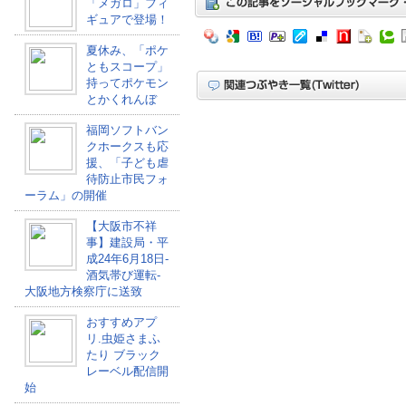
「メガロ」フィ
ギュアで登場！
夏休み、「ポケ
ともスコープ」
持ってポケモン
とかくれんぼ
福岡ソフトバン
クホークスも応
援、「子ども虐
待防止市民フォ
ーラム」の開催
【大阪市不祥
事】建設局・平
成24年6月18日-
酒気帯び運転-
大阪地方検察庁に送致
おすすめアプ
リ.虫姫さまふ
たり ブラック
レーベル配信開
始