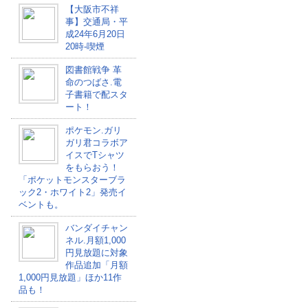
【大阪市不祥
事】交通局・平
成24年6月20日
20時-喫煙
図書館戦争 革
命のつばさ.電
子書籍で配スタ
ート！
ポケモン.ガリ
ガリ君コラボア
イスでTシャツ
をもらおう！
「ポケットモンスターブラ
ック2・ホワイト2」発売イ
ベントも。
バンダイチャン
ネル.月額1,000
円見放題に対象
作品追加「月額
1,000円見放題」ほか11作
品も！