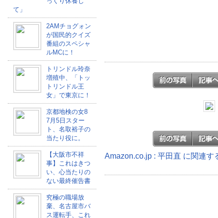
っくり休養し
て」
2AMチョグォン
が国民的クイズ
番組のスペシャ
ルMCに！
トリンドル玲奈
増殖中、「トッ
トリンドル王
女」で東京に！
京都地検の女8
7月5日スター
ト、名取裕子の
当たり役に。
【大阪市不祥
Amazon.co.jp : 平田直 に関連
事】これはきつ
い、心当たりの
ない最終催告書
究極の職場放
棄、名古屋市バ
ス運転手、これ