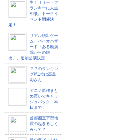
生！リリー・フ
ランキーに人生
相談。トークイ
ベント開催決
定！
リアル脱出ゲー
ム・バイオハザ
ード「ある廃病
院からの脱
出」、追加公演決定！
？？のランキン
グ第1位は高島
彩さん
アニメ原作まと
め買いでキャッ
シュバック、本
日まで！
首都圏直下型地
震の起きるしく
みって？
足の裏ズルむけ