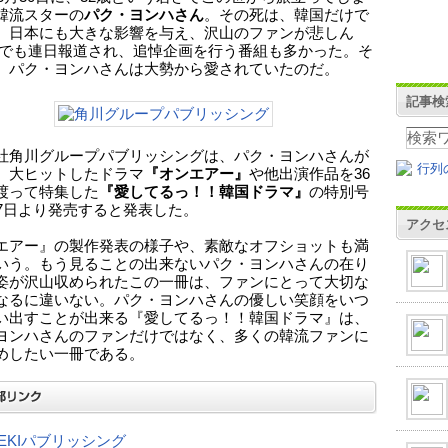
韓流スターの
パク・ヨンハさん
。その死は、韓国だけで
、日本にも大きな影響を与え、沢山のファンが悲しん
Vでも連日報道され、追悼企画を行う番組も多かった。そ
、パク・ヨンハさんは大勢から愛されていたのだ。
記事検
社角川グループパブリッシングは、パク・ヨンハさんが
、大ヒットしたドラマ
『オンエアー』
や他出演作品を36
渡って特集した
『愛してるっ！！韓国ドラマ』
の特別号
27日より発売すると発表した。
アクセ
エアー』の製作発表の様子や、素敵なオフショットも満
いう。もう見ることの出来ないパク・ヨンハさんの在り
姿が沢山収められたこの一冊は、ファンにとって大切な
なるに違いない。パク・ヨンハさんの優しい笑顔をいつ
い出すことが出来る『愛してるっ！！韓国ドラマ』は、
ヨンハさんのファンだけではなく、多くの韓流ファンに
めしたい一冊である。
MEKIパブリッシング