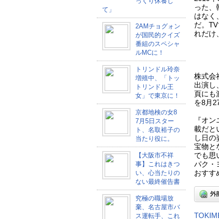
っくり休養し
った、
て」
はなく
だ。T
2AMチョグォン
れだけ
が国民的クイズ
番組のスペシャ
ルMCに！
トリンドル玲奈
株式会
増殖中、「トッ
出演し
トリンドル王
頁にも
女」で東京に！
を8月
京都地検の女8
『オン
7月5日スター
載だと
ト、名取裕子の
し日の
当たり役に。
宝物と
【大阪市不祥
でも思
事】これはきつ
パク・
い、心当たりの
おすす
ない最終催告書
究極の職場放
棄、名古屋市バ
TOKI
ス運転手、これ