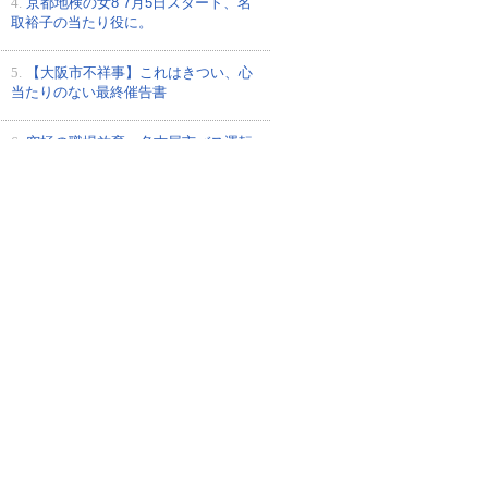
4.
京都地検の女8 7月5日スタート、名
取裕子の当たり役に。
5.
【大阪市不祥事】これはきつい、心
当たりのない最終催告書
6.
究極の職場放棄、名古屋市バス運転
手、これはどのような刑事罰になるの
か？
7.
アニメ声優.AKB48声優選抜者と「真
夏の夜の朗読会」
8.
剛力彩芽 スペシャルサイト・新CM
続々公開！
9.
浪花少年探偵団 いよいよ7月2日スタ
ート！
10.
【大阪市不祥事】浪速区役所窓口
サービス課・平成24年6月21日-個人情
報紛失、6月27日14時現在発見に至ら