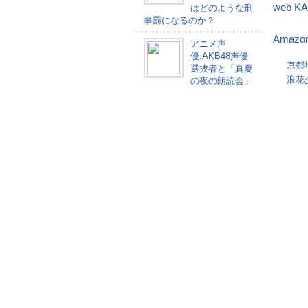
web 
はどのような刑
事罰になるのか？
Amaz
アニメ声
優.AKB48声優
京都
選抜者と「真夏
浪花
の夜の朗読会」
ヒョ
剛力彩芽 スペ
ラマ
シャルサイト・
【速
新CM続々公
13日)
開！
愛で
13日)
浪花少年探偵団
いよいよ7月2日
スタート！
【大阪市不祥
[PR]
事】浪速区役所
窓口サービス
課・平成24年6
月21日-個人情報紛失、6月
27日14時現在発見に至らず
ワンピースの