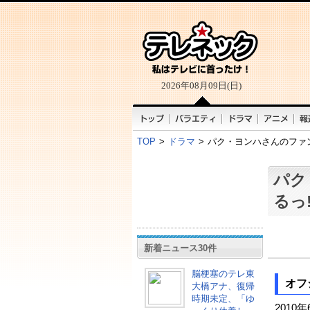
2026年08月09日(日)
TOP
>
ドラマ
>
パク・ヨンハさんのファ
パク
るっ
新着ニュース30件
脳梗塞のテレ東
オフ
大橋アナ、復帰
時期未定、「ゆ
201