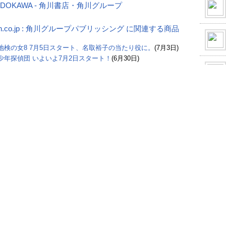
KADOKAWA - 角川書店・角川グループ
on.co.jp : 角川グループパブリッシング に関連する商品
地検の女8 7月5日スタート、名取裕子の当たり役に。
(7月3日)
少年探偵団 いよいよ7月2日スタート！
(6月30日)
ンビン.ドラマの代表作にいっきにハマル夏！7月の夜【韓流ド
】
(5月19日)
報】オダギリジョー.ドラマ打ち切り！凶なのか吉なのか？
(5月
した。 関ジャニ「パパドル!」主題歌、6月13日にリリース
(5月