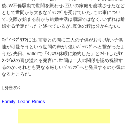
後､W不倫騒動で世間を賑わせ､互いの家庭を崩壊させたなど
として世間から大きなﾊﾞｯｼﾝｸﾞを受けていた｡この事につい
て､交際が始まる前から結婚生活は順調ではなく､いずれは離
婚する予定だったと述べているが､真偽の程は分からない｡
ｴﾃﾞｨ･ｼﾌﾞﾘｱﾝ
には､前妻との間に二人の子供がおり､幼い子供
達が可愛そうという世間の声が､強いﾊﾞｯｼﾝｸﾞへと繋がったよ
うだ｡先日､Twitterで『ｸﾘｽﾏｽ休暇に婚約した』とﾂｲｰﾄした
ﾘｱ
ﾝ･ﾗｲﾑｽ
の喜び溢れる発言に､世間は二人の関係を認め祝福す
るのか､それとも更なる厳しいﾊﾞｯｼﾝｸﾞへと発展するのか気に
なるところだ｡
外部ﾘﾝｸ
Family: Leann Rimes