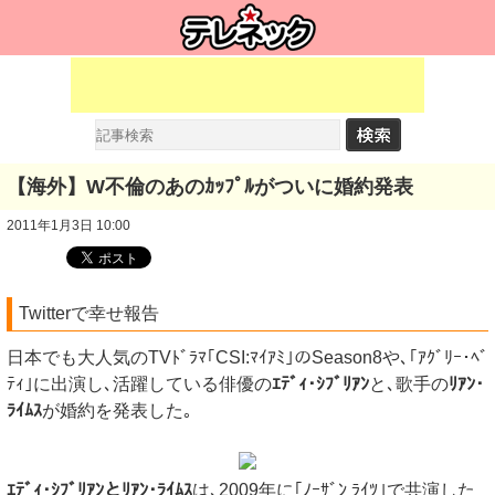
【海外】W不倫のあのｶｯﾌﾟﾙがついに婚約発表
2011年1月3日 10:00
Twitterで幸せ報告
日本でも大人気のTVﾄﾞﾗﾏ｢CSI:ﾏｲｱﾐ｣のSeason8や､｢ｱｸﾞﾘｰ･ﾍﾞ
ﾃｨ｣に出演し､活躍している俳優の
ｴﾃﾞｨ･ｼﾌﾞﾘｱﾝ
と､歌手の
ﾘｱﾝ･
ﾗｲﾑｽ
が婚約を発表した｡
ｴﾃﾞｨ･ｼﾌﾞﾘｱﾝとﾘｱﾝ･ﾗｲﾑｽ
は､2009年に｢ﾉｰｻﾞﾝ ﾗｲﾂ｣で共演した