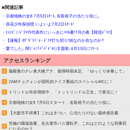
■関連記事
・京都地検の女8 7月5日ｽﾀｰﾄ､名取裕子の当たり役に｡
・浪花少年探偵団 いよいよ7月2日ｽﾀｰﾄ!
・ﾋｮﾝﾋﾞﾝ.ﾄﾞﾗﾏの代表作にいっきにﾊﾏﾙ夏!7月の夜【韓流ﾄﾞﾗﾏ】
・【速報】ｵﾀﾞｷﾞﾘｼﾞｮｰ.ﾄﾞﾗﾏ打ち切り!凶なのか吉なのか?
・愛でした｡ 関ｼﾞｬﾆ｢ﾊﾟﾊﾟﾄﾞﾙ!｣主題歌､6月13日にﾘﾘｰｽ
アクセスランキング
脳梗塞のテレ東大橋アナ、復帰時期未定、「ゆっくり休養して」
1
2AMチョグォンが国民的クイズ番組のスペシャルMCに！
2
トリンドル玲奈増殖中、「トットリンドル王女」で東京に！
3
京都地検の女8 7月5日スタート、名取裕子の当たり役に。
4
【大阪市不祥事】これはきつい、心当たりのない最終催告書
5
究極の職場放棄、名古屋市バス運転手、これはどのような刑事罰
6
になるのか？