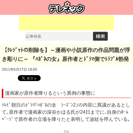
【ｸﾚｼﾞｯﾄの削除を】～漫画や小説原作の作品問題が浮
き彫りに～ 『ﾊｶﾞﾈの女』原作者とﾄﾞﾗﾏ側でﾄﾗﾌﾞﾙ勃発
2011年6月27日 18:00
漫画家が原作者降りるという異例の事態に
ﾃﾚﾋﾞ朝日のﾄﾞﾗﾏ｢ﾊｶﾞﾈの女 ｼｰｽﾞﾝ2｣の内容に異議があるとし
て､原作者で漫画家の深谷かほる氏が24日までに､自身のﾎｰﾑ
ﾍﾟｰｼﾞで原作者の立場を降りたと表明して波紋を呼んでいる｡