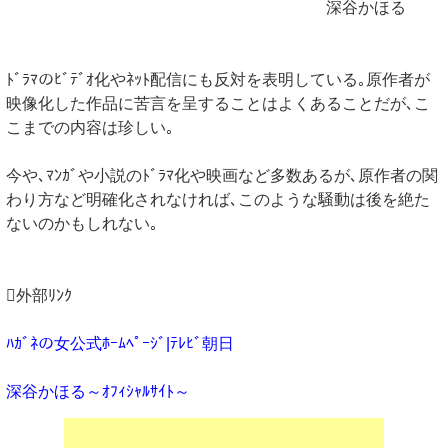
深谷かほる
ﾄﾞﾗﾏのﾋﾞﾃﾞｵ化やﾈｯﾄ配信にも反対を表明している｡原作者が
映像化した作品に苦言を呈することはよくあることだが､こ
こまでの内容は珍しい｡
今や､ﾏﾝｶﾞや小説のﾄﾞﾗﾏ化や映画など多数あるが､原作者の関
わり方など明確化されなければ､このような騒動は後を絶た
ないのかもしれない｡
外部ﾘﾝｸ
ﾊｶﾞﾈの女公式ﾎｰﾑﾍﾟｰｼﾞ|ﾃﾚﾋﾞ朝日
深谷かほる～ｵﾌｨｼｬﾙｻｲﾄ～