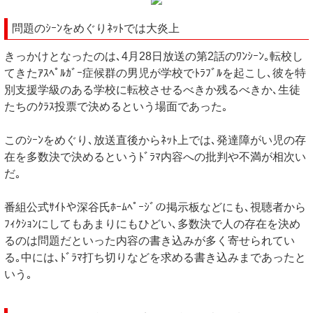
問題のｼｰﾝをめぐりﾈｯﾄでは大炎上
きっかけとなったのは､4月28日放送の第2話のﾜﾝｼｰﾝ｡転校し
てきたｱｽﾍﾟﾙｶﾞｰ症候群の男児が学校でﾄﾗﾌﾞﾙを起こし､彼を特
別支援学級のある学校に転校させるべきか残るべきか､生徒
たちのｸﾗｽ投票で決めるという場面であった｡
このｼｰﾝをめぐり､放送直後からﾈｯﾄ上では､発達障がい児の存
在を多数決で決めるというﾄﾞﾗﾏ内容への批判や不満が相次い
だ｡
番組公式ｻｲﾄや深谷氏ﾎｰﾑﾍﾟｰｼﾞの掲示板などにも､視聴者から
ﾌｨｸｼｮﾝにしてもあまりにもひどい､多数決で人の存在を決め
るのは問題だといった内容の書き込みが多く寄せられてい
る｡中には､ﾄﾞﾗﾏ打ち切りなどを求める書き込みまであったと
いう｡