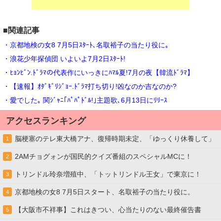
■関連記事
・京都地検の女8 7月5日ｽﾀｰﾄ､名取裕子の当たり役に｡
・浪花少年探偵団 いよいよ7月2日ｽﾀｰﾄ!
・ﾋｮﾝﾋﾞﾝ.ﾄﾞﾗﾏの代表作にいっきにﾊﾏﾙ夏!7月の夜【韓流ﾄﾞﾗﾏ】
・【速報】ｵﾀﾞｷﾞﾘｼﾞｮｰ.ﾄﾞﾗﾏ打ち切り!凶なのか吉なのか?
・愛でした｡ 関ｼﾞｬﾆ｢ﾊﾟﾊﾟﾄﾞﾙ!｣主題歌､6月13日にﾘﾘｰｽ
アクセスランキング
脳梗塞のテレ東大橋アナ、復帰時期未定、「ゆっくり休養して」
1
2AMチョグォンが国民的クイズ番組のスペシャルMCに！
2
トリンドル玲奈増殖中、「トットリンドル王女」で東京に！
3
京都地検の女8 7月5日スタート、名取裕子の当たり役に。
4
【大阪市不祥事】これはきつい、心当たりのない最終催告書
5