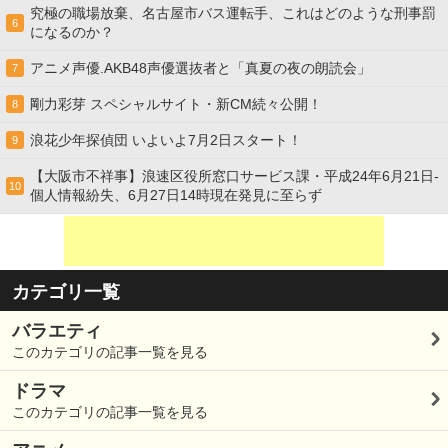
究極の職場放棄、名古屋市バス運転手、これはどのような刑事罰
6
になるのか？
アニメ声優.AKB48声優選抜者と「真夏の夜の朗読会」
7
剛力彩芽 スペシャルサイト・新CM続々公開！
8
浪花少年探偵団 いよいよ7月2日スタート！
9
【大阪市不祥事】浪速区役所窓口サービス課・平成24年6月21日-
10
個人情報紛失、6月27日14時現在発見に至らず
カテゴリ一覧
バラエティ
このカテゴリの記事一覧を見る
ドラマ
このカテゴリの記事一覧を見る