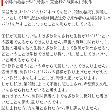
今回の続編はﾃﾚﾋﾞ局側の｢完全ｵﾘｼﾞﾅﾙ脚本｣で制作
深谷氏は､ﾎｰﾑﾍﾟｰｼﾞのﾄｯﾌﾟすべてを使い､2話の描写に同意し
ないとして16日放送の最終回放送分で原作者の立場を降り､ｸ
ﾚｼﾞｯﾄを外すことになったことを明らかにしている｡
①私が同意しない理由は多数決をされた生徒がｱｽﾍﾟﾙｶﾞｰとい
う設定であるからではありません｡障害の有無に関わりなく､
生徒の処遇を他の生徒の多数決によって教師が決めさせるな
どということは学校では起こり得ないし､起こしてはいけな
いと考えるからです｡
②｢原作と違う｣という点から同意しないのではありません｡
③出演者､制作ｽﾀｯﾌ､ﾄﾞﾗﾏﾌｧﾝの皆様が作り上げたかけがえの
ない作品に水を注すことには､痛恨の思いがあります｡
しかし私は､第2話によって不当に悲しまされ､希望喪失の思
いをさせられた人がいると考えます｡
自分はその人へ､制作関係者の中でも多数決に反対した者は
いたことを伝え､謝りたいのです｡
悲しまれた方､力を落とされた方へ｡申し訳ありません｡