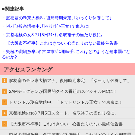
■関連記事
・脳梗塞のﾃﾚ東大橋ｱﾅ､復帰時期未定､｢ゆっくり休養して｣
・ﾄﾘﾝﾄﾞﾙ玲奈増殖中､｢ﾄｯﾄﾘﾝﾄﾞﾙ王女｣で東京に!
・京都地検の女8 7月5日ｽﾀｰﾄ､名取裕子の当たり役に｡
・【大阪市不祥事】これはきつい､心当たりのない最終催告書
・究極の職場放棄､名古屋市ﾊﾞｽ運転手､これはどのような刑事罰にな
るのか?
アクセスランキング
脳梗塞のテレ東大橋アナ、復帰時期未定、「ゆっくり休養して」
1
2AMチョグォンが国民的クイズ番組のスペシャルMCに！
2
トリンドル玲奈増殖中、「トットリンドル王女」で東京に！
3
京都地検の女8 7月5日スタート、名取裕子の当たり役に。
4
【大阪市不祥事】これはきつい、心当たりのない最終催告書
5
究極の職場放棄、名古屋市バス運転手、これはどのような刑事罰