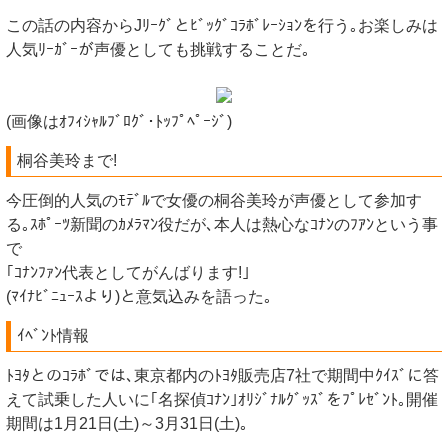
この話の内容からJﾘｰｸﾞとﾋﾞｯｸﾞｺﾗﾎﾞﾚｰｼｮﾝを行う｡お楽しみは
人気ﾘｰｶﾞｰが声優としても挑戦することだ｡
(画像はｵﾌｨｼｬﾙﾌﾞﾛｸﾞ･ﾄｯﾌﾟﾍﾟｰｼﾞ)
桐谷美玲まで!
今圧倒的人気のﾓﾃﾞﾙで女優の桐谷美玲が声優として参加す
る｡ｽﾎﾟｰﾂ新聞のｶﾒﾗﾏﾝ役だが､本人は熱心なｺﾅﾝのﾌｱﾝという事
で
｢ｺﾅﾝﾌｧﾝ代表としてがんばります!｣
(ﾏｲﾅﾋﾞﾆｭｰｽより)と意気込みを語った｡
ｲﾍﾞﾝﾄ情報
ﾄﾖﾀとのｺﾗﾎﾞでは､東京都内のﾄﾖﾀ販売店7社で期間中ｸｲｽﾞに答
えて試乗した人いに｢名探偵ｺﾅﾝ｣ｵﾘｼﾞﾅﾙｸﾞｯｽﾞをﾌﾟﾚｾﾞﾝﾄ｡開催
期間は1月21日(土)～3月31日(土)｡