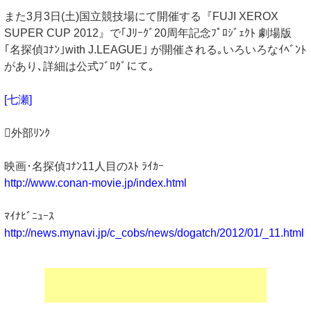
また3月3日(土)国立競技場にて開催する『FUJI XEROX
SUPER CUP 2012』で｢Jﾘｰｸﾞ20周年記念ﾌﾟﾛｼﾞｪｸﾄ 劇場版
｢名探偵ｺﾅﾝ｣with J.LEAGUE｣ が開催される｡いろいろなｲﾍﾞﾝﾄ
があり､詳細は公式ﾌﾞﾛｸﾞにて｡
[七瀬]
外部ﾘﾝｸ
映画･名探偵ｺﾅﾝ11人目のｽﾄ ﾗｲｶｰ
http://www.conan-movie.jp/index.html
ﾏｲﾅﾋﾞﾆｭｰｽ
http://news.mynavi.jp/c_cobs/news/dogatch/2012/01/_11.html