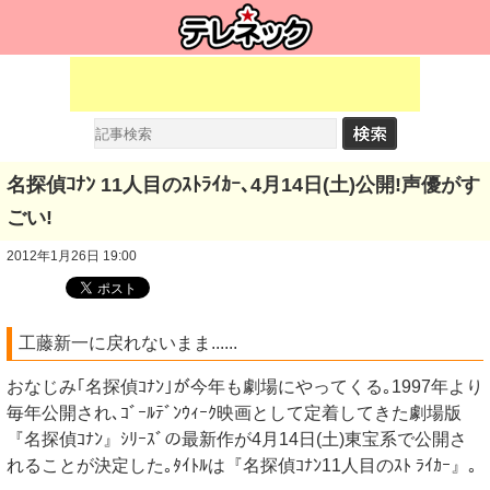
名探偵ｺﾅﾝ 11人目のｽﾄﾗｲｶｰ､4月14日(土)公開!声優がす
ごい!
2012年1月26日 19:00
工藤新一に戻れないまま......
おなじみ｢名探偵ｺﾅﾝ｣が今年も劇場にやってくる｡1997年より
毎年公開され､ｺﾞｰﾙﾃﾞﾝｳｨｰｸ映画として定着してきた劇場版
『名探偵ｺﾅﾝ』ｼﾘｰｽﾞの最新作が4月14日(土)東宝系で公開さ
れることが決定した｡ﾀｲﾄﾙは『名探偵ｺﾅﾝ11人目のｽﾄ ﾗｲｶｰ』｡