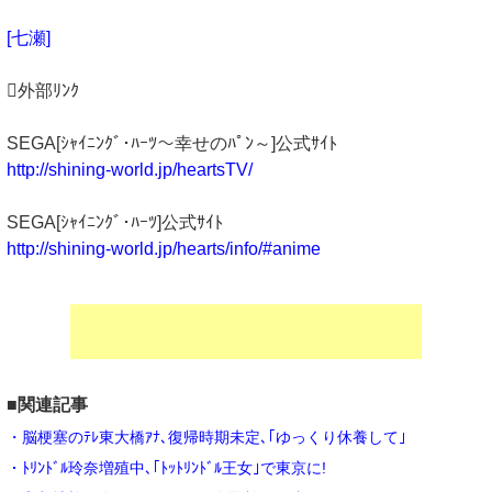
[七瀬]
外部ﾘﾝｸ
SEGA[ｼｬｲﾆﾝｸﾞ･ﾊｰﾂ～幸せのﾊﾟﾝ～]公式ｻｲﾄ
http://shining-world.jp/heartsTV/
SEGA[ｼｬｲﾆﾝｸﾞ･ﾊｰﾂ]公式ｻｲﾄ
http://shining-world.jp/hearts/info/#anime
■関連記事
・脳梗塞のﾃﾚ東大橋ｱﾅ､復帰時期未定､｢ゆっくり休養して｣
・ﾄﾘﾝﾄﾞﾙ玲奈増殖中､｢ﾄｯﾄﾘﾝﾄﾞﾙ王女｣で東京に!