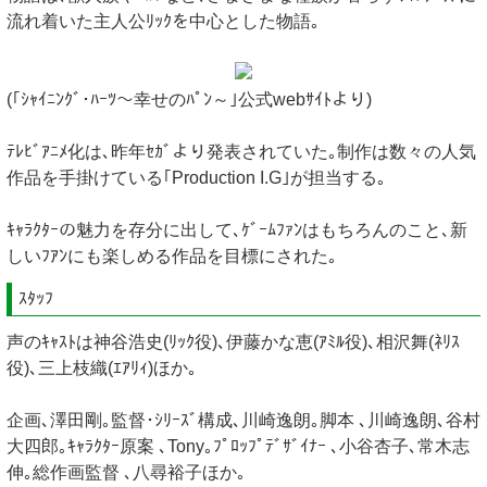
流れ着いた主人公ﾘｯｸを中心とした物語｡
(｢ｼｬｲﾆﾝｸﾞ･ﾊｰﾂ～幸せのﾊﾟﾝ～｣公式webｻｲﾄより)
ﾃﾚﾋﾞｱﾆﾒ化は､昨年ｾｶﾞより発表されていた｡制作は数々の人気
作品を手掛けている｢Production I.G｣が担当する｡
ｷｬﾗｸﾀｰの魅力を存分に出して､ｹﾞｰﾑﾌｧﾝはもちろんのこと､新
しいﾌｱﾝにも楽しめる作品を目標にされた｡
ｽﾀｯﾌ
声のｷｬｽﾄは神谷浩史(ﾘｯｸ役)､伊藤かな恵(ｱﾐﾙ役)､相沢舞(ﾈﾘｽ
役)､三上枝織(ｴｱﾘｨ)ほか｡
企画､澤田剛｡監督･ｼﾘｰｽﾞ構成､川崎逸朗｡脚本 ､川崎逸朗､谷村
大四郎｡ｷｬﾗｸﾀｰ原案 ､Tony｡ﾌﾟﾛｯﾌﾟﾃﾞｻﾞｲﾅｰ ､小谷杏子､常木志
伸｡総作画監督 ､八尋裕子ほか｡