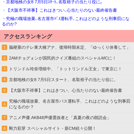
・京都地検の女8 7月5日ｽﾀｰﾄ､名取裕子の当たり役に｡
・【大阪市不祥事】これはきつい､心当たりのない最終催告書
・究極の職場放棄､名古屋市ﾊﾞｽ運転手､これはどのような刑事罰にな
るのか?
アクセスランキング
脳梗塞のテレ東大橋アナ、復帰時期未定、「ゆっくり休養して」
1
2AMチョグォンが国民的クイズ番組のスペシャルMCに！
2
トリンドル玲奈増殖中、「トットリンドル王女」で東京に！
3
京都地検の女8 7月5日スタート、名取裕子の当たり役に。
4
【大阪市不祥事】これはきつい、心当たりのない最終催告書
5
究極の職場放棄、名古屋市バス運転手、これはどのような刑事罰
6
になるのか？
アニメ声優.AKB48声優選抜者と「真夏の夜の朗読会」
7
剛力彩芽 スペシャルサイト・新CM続々公開！
8