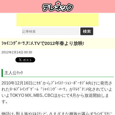
ｼｬｲﾆﾝｸﾞﾊｰﾂ.ｱﾆﾒ.TVで2012年春より放映!
2012年2月14日 00:30
主人公ﾘｯｸ
2010年12月16日にｾｶﾞからﾌﾟﾚｲｽﾃｰｼｮﾝ･ﾎﾟｰﾀﾌﾞﾙ向けに発売さ
れたﾛｰﾙﾌﾟﾚｲﾝｸﾞｹﾞｰﾑ『ｼｬｲﾆﾝｸﾞ･ﾊｰﾂ』がﾃﾚﾋﾞｱﾆﾒ化されていよ
いよTOKYO MX､MBS､CBCほかにて4月から放送開始しま
す｡
物語は､獣人族やｴﾙﾌなど､さまざまな種族が暮らすｳｨﾝﾀﾞﾘｱに