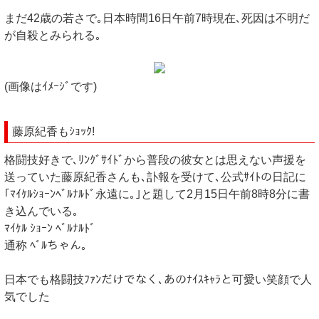
まだ42歳の若さで｡日本時間16日午前7時現在､死因は不明だ
が自殺とみられる｡
(画像はｲﾒｰｼﾞです)
藤原紀香もｼｮｯｸ!
格闘技好きで､ﾘﾝｸﾞｻｲﾄﾞから普段の彼女とは思えない声援を
送っていた藤原紀香さんも､訃報を受けて､公式ｻｲﾄの日記に
｢ﾏｲｹﾙｼｮｰﾝﾍﾞﾙﾅﾙﾄﾞ永遠に｡｣と題して2月15日午前8時8分に書
き込んでいる｡
ﾏｲｹﾙ ｼｮｰﾝ ﾍﾞﾙﾅﾙﾄﾞ
通称 ﾍﾞﾙちゃん｡
日本でも格闘技ﾌｧﾝだけでなく､あのﾅｲｽｷｬﾗと可愛い笑顔で人
気でした