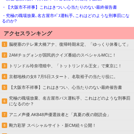
・【大阪市不祥事】これはきつい､心当たりのない最終催告書
・究極の職場放棄､名古屋市ﾊﾞｽ運転手､これはどのような刑事罰にな
るのか?
アクセスランキング
脳梗塞のテレ東大橋アナ、復帰時期未定、「ゆっくり休養して」
1
2AMチョグォンが国民的クイズ番組のスペシャルMCに！
2
トリンドル玲奈増殖中、「トットリンドル王女」で東京に！
3
京都地検の女8 7月5日スタート、名取裕子の当たり役に。
4
【大阪市不祥事】これはきつい、心当たりのない最終催告書
5
究極の職場放棄、名古屋市バス運転手、これはどのような刑事罰
6
になるのか？
アニメ声優.AKB48声優選抜者と「真夏の夜の朗読会」
7
剛力彩芽 スペシャルサイト・新CM続々公開！
8