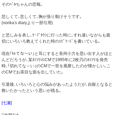
そのﾍﾞﾙちゃんの悲報｡
悲しくて､悲しくて､胸が張り裂けそうです｡
(norika's diaryより一部引用)
と悲しみを表し､ｹｰﾌﾟﾀｳﾝに行った時に､すれ違いながらも親
切にいろいろ教えてくれた時のｴﾋﾟｿｰﾄﾞを書いている｡
現在｢ｷﾚてな～い｣と耳にすると長州小力を思い出す人がほと
んどだろうが､某ｶﾐｿﾘのCMで1995年に2枚刃のｶﾐｿﾘを発売
時､｢切れてな～い｣のCMで一世を風靡したのが懐かしい｡こ
のCMでお茶目な面を出していた｡
引退後､いろいろと心の悩みがあったようだが､自殺となると
救いたかったという思いが残る｡
[七瀬]