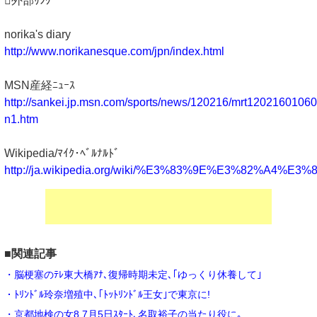
外部ﾘﾝｸ
norika's diary
http://www.norikanesque.com/jpn/index.html
MSN産経ﾆｭｰｽ
http://sankei.jp.msn.com/sports/news/120216/mrt1202160106
n1.htm
Wikipedia/ﾏｲｸ･ﾍﾞﾙﾅﾙﾄﾞ
http://ja.wikipedia.org/wiki/%E3%83%9E%E3%82
■関連記事
・脳梗塞のﾃﾚ東大橋ｱﾅ､復帰時期未定､｢ゆっくり休養して｣
・ﾄﾘﾝﾄﾞﾙ玲奈増殖中､｢ﾄｯﾄﾘﾝﾄﾞﾙ王女｣で東京に!
・京都地検の女8 7月5日ｽﾀｰﾄ､名取裕子の当たり役に｡