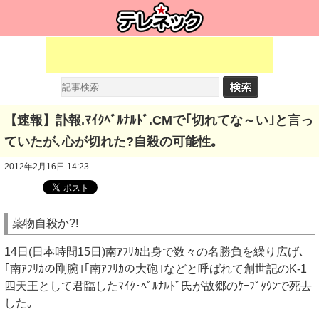
【速報】訃報.ﾏｲｸﾍﾞﾙﾅﾙﾄﾞ.CMで｢切れてな～い｣と言っ
ていたが､心が切れた?自殺の可能性｡
2012年2月16日 14:23
薬物自殺か?!
14日(日本時間15日)南ｱﾌﾘｶ出身で数々の名勝負を繰り広げ､
｢南ｱﾌﾘｶの剛腕｣｢南ｱﾌﾘｶの大砲｣などと呼ばれて創世記のK-1
四天王として君臨したﾏｲｸ･ﾍﾞﾙﾅﾙﾄﾞ氏が故郷のｹｰﾌﾟﾀｳﾝで死去
した｡