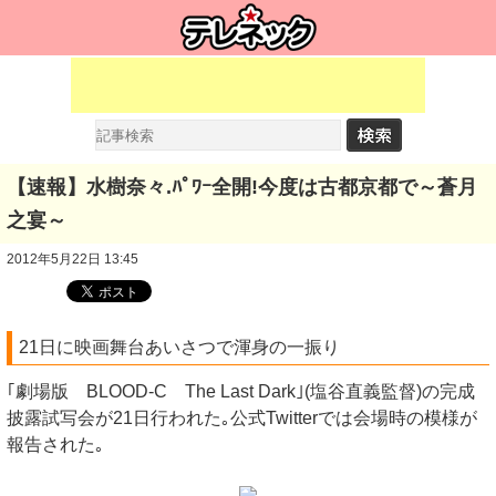
【速報】水樹奈々.ﾊﾟﾜｰ全開!今度は古都京都で～蒼月
之宴～
2012年5月22日 13:45
21日に映画舞台あいさつで渾身の一振り
｢劇場版 BLOOD-C The Last Dark｣(塩谷直義監督)の完成
披露試写会が21日行われた｡公式Twitterでは会場時の模様が
報告された｡