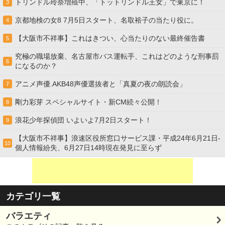
トリンドル玲奈増殖中、「トットリンドル王女」で東京に！
3
京都地検の女8 7月5日スタート、名取裕子の当たり役に。
4
【大阪市不祥事】これはきつい、心当たりのない最終催告書
5
究極の職場放棄、名古屋市バス運転手、これはどのような刑事罰
6
になるのか？
アニメ声優.AKB48声優選抜者と「真夏の夜の朗読会」
7
剛力彩芽 スペシャルサイト・新CM続々公開！
8
浪花少年探偵団 いよいよ7月2日スタート！
9
【大阪市不祥事】浪速区役所窓口サービス課・平成24年6月21日-
10
個人情報紛失、6月27日14時現在発見に至らず
カテゴリ一覧
バラエティ