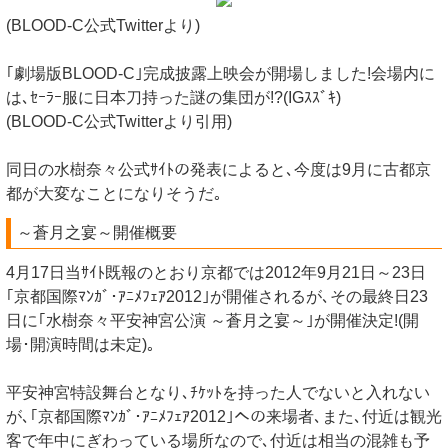
(BLOOD-C公式Twitterより)
｢劇場版BLOOD-C｣完成披露上映会が開場しました!会場内に
は､ｾｰﾗｰ服に日本刀持った謎の集団が!?(IGｽｽﾞｷ)
(BLOOD-C公式Twitterより引用)
同日の水樹奈々公式ｻｲﾄの発表によると､今度は9月に古都京
都が大変なことになりそうだ｡
～蒼月之宴～開催概要
4月17日当ｻｲﾄ既報のとおり京都では2012年9月21日～23日
｢京都国際ﾏﾝｶﾞ･ｱﾆﾒﾌｪｱ2012｣が開催されるが､その最終日23
日に｢水樹奈々平安神宮公演 ～蒼月之宴～｣が開催決定!(開
場･開演時間は未定)｡
平安神宮特設舞台となり､ﾁｹｯﾄを持った人でないと入れない
が､｢京都国際ﾏﾝｶﾞ･ｱﾆﾒﾌｪｱ2012｣への来場者､また､付近は観光
客で年中にぎわっている場所なので､付近は相当の混雑も予