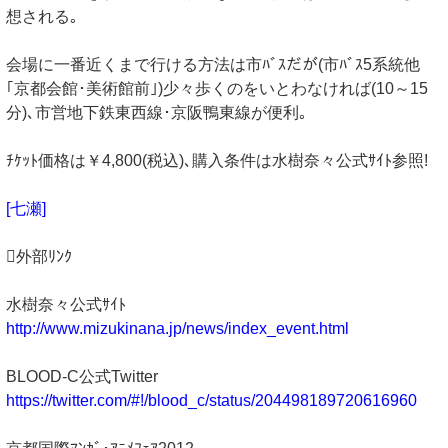
想される｡
会場に一番近くまで行ける方法は市ﾊﾞｽだが(市ﾊﾞｽ5系統他
｢京都会館･美術館前｣)少々歩くのをいとわなければ(10～15
分)､市営地下鉄東西線･京阪鴨東線が便利｡
ﾁｹｯﾄ価格は￥4,800(税込)､購入条件は水樹奈々公式ｻｲﾄ参照!
[七瀬]
外部ﾘﾝｸ
水樹奈々公式ｻｲﾄ
http://www.mizukinana.jp/news/index_event.html
BLOOD-C公式Twitter
https://twitter.com/#!/blood_c/status/204498189720616960