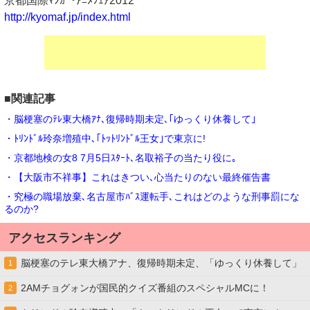
京都国際ﾏﾝｶﾞ･ｱﾆﾒﾌｪｱ2012
http://kyomaf.jp/index.html
■関連記事
・脳梗塞のﾃﾚ東大橋ｱﾅ､復帰時期未定､｢ゆっくり休養して｣
・ﾄﾘﾝﾄﾞﾙ玲奈増殖中､｢ﾄｯﾄﾘﾝﾄﾞﾙ王女｣で東京に!
・京都地検の女8 7月5日ｽﾀｰﾄ､名取裕子の当たり役に｡
・【大阪市不祥事】これはきつい､心当たりのない最終催告書
・究極の職場放棄､名古屋市ﾊﾞｽ運転手､これはどのような刑事罰にな
るのか?
アクセスランキング
脳梗塞のテレ東大橋アナ、復帰時期未定、「ゆっくり休養して」
1
2AMチョグォンが国民的クイズ番組のスペシャルMCに！
2