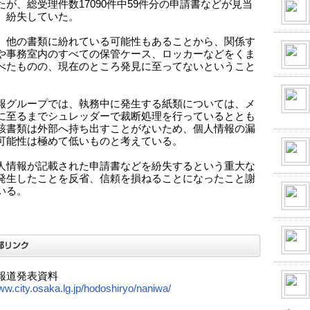
たが、総受理件数17090件中59件分の申請書などが見当
、紛失していた。
、他の書類に紛れている可能性もあることから、関係す
や事務室内のすべての保管ケース、ロッカーなどをくま
べたものの、現在のところ発見に至ってないということ
報グループでは、執務中に発生する紙類については、メ
に至るまでシュレッダーで裁断処理を行っているととも
該書類は外部へ持ち出すことがないため、個人情報の漏
可能性は極めて低いものと考えている。
人情報が記載された申請書などを紛失するという重大な
発生したことを反省、信頼を損ねることになったこと謝
いる。
報道発表資料
www.city.osaka.lg.jp/hodoshiryo/naniwa/