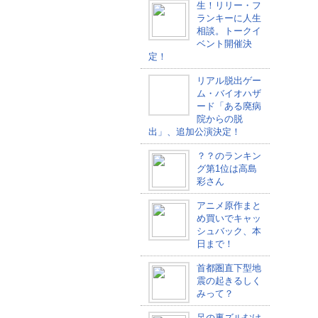
生！リリー・フ
ランキーに人生
相談。トークイ
ベント開催決
定！
リアル脱出ゲー
ム・バイオハザ
ード「ある廃病
院からの脱
出」、追加公演決定！
？？のランキン
グ第1位は高島
彩さん
アニメ原作まと
め買いでキャッ
シュバック、本
日まで！
首都圏直下型地
震の起きるしく
みって？
足の裏ズルむけ