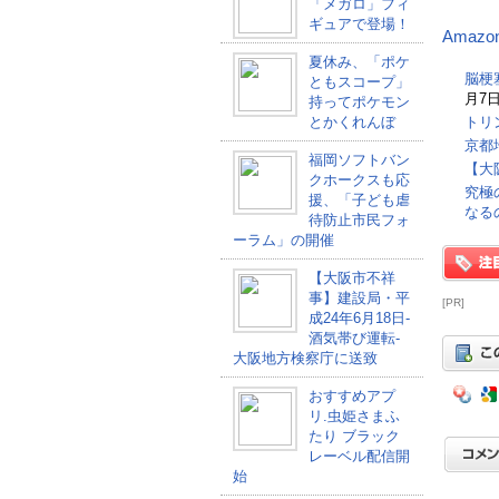
「メガロ」フィ
ギュアで登場！
Amazo
夏休み、「ポケ
脳梗
ともスコープ」
月7日
持ってポケモン
とかくれんぼ
トリ
京都
福岡ソフトバン
【大
クホークスも応
究極
援、「子ども虐
なる
待防止市民フォ
ーラム」の開催
【大阪市不祥
事】建設局・平
[PR]
成24年6月18日-
酒気帯び運転-
大阪地方検察庁に送致
おすすめアプ
リ.虫姫さまふ
たり ブラック
レーベル配信開
始