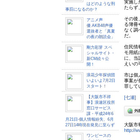
実施し
はどのような刑
たらず
事罰になるのか？
その後
アニメ声
る簿冊
優.AKB48声優
なく調
選抜者と「真夏
だ。
の夜の朗読会」
住民情
剛力彩芽 スペ
モ用紙
シャルサイト・
に、当
新CM続々公
えいの
開！
浪花少年探偵団
市は個
いよいよ7月2日
事案が
スタート！
罪して
【大阪市不祥
[七瀬]
事】浪速区役所
窓口サービス
課・平成24年6
月21日-個人情報紛失、6月
大阪市
27日14時現在発見に至らず
http://
ワンピースの