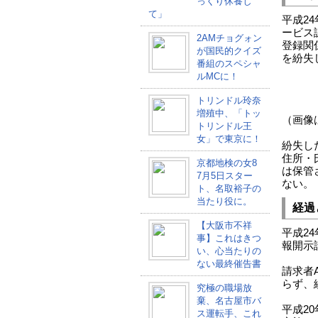
っくり休養し
て」
平成2
ービス
2AMチョグォン
登録関
が国民的クイズ
を紛失
番組のスペシャ
ルMCに！
トリンドル玲奈
増殖中、「トッ
（画像
トリンドル王
女」で東京に！
紛失し
住所・
京都地検の女8
は保管
7月5日スター
ない。
ト、名取裕子の
当たり役に。
経過
【大阪市不祥
平成2
事】これはきつ
報開示
い、心当たりの
ない最終催告書
請求者
らず、
究極の職場放
棄、名古屋市バ
平成2
ス運転手、これ