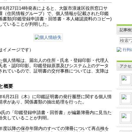
4年6月27日14時発表によると、大阪市浪速区役所窓口サ
課（住民情報グループ）で、個人情報が記載された印鑑
係書類(印鑑登録申請書・回答書・本人確認資料のコピー)
していることが判明した。
記事検
はイメージです）
た個人情報は、届出人の住所・氏名・登録印影・代理人
氏名・認印印影。印鑑登録原票及びシステム上のデータ
アクセ
されているので、証明書の交付事務については、支障は
と概要
4年6月21日（木）に印鑑証明書の発行履歴に関する個人情
請求があり、関係書類の抽出処理を行った。
A氏の「印鑑登録申請書・回答書」が編纂簿冊内に見当た
紛失していることが判明。
0年度以降の保存年限内のすべての簿冊について再点検を