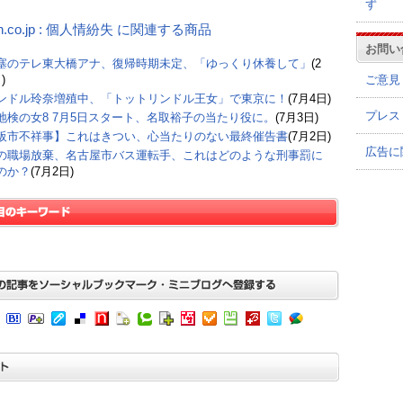
ず
n.co.jp : 個人情紛失 に関連する商品
お問い
塞のテレ東大橋アナ、復帰時期未定、「ゆっくり休養して」
(2
ご意見
)
ンドル玲奈増殖中、「トットリンドル王女」で東京に！
(7月4日)
プレス
地検の女8 7月5日スタート、名取裕子の当たり役に。
(7月3日)
阪市不祥事】これはきつい、心当たりのない最終催告書
(7月2日)
広告に
の職場放棄、名古屋市バス運転手、これはどのような刑事罰に
のか？
(7月2日)