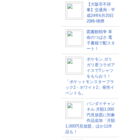
【大阪市不祥
事】交通局・平
成24年6月20日
20時-喫煙
図書館戦争 革
命のつばさ.電
子書籍で配スタ
ート！
ポケモン.ガリ
ガリ君コラボア
イスでTシャツ
をもらおう！
「ポケットモンスターブラ
ック2・ホワイト2」発売イ
ベントも。
バンダイチャン
ネル.月額1,000
円見放題に対象
作品追加「月額
1,000円見放題」ほか11作
品も！