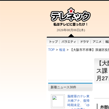
2026年08月06日(木)
TOP
>
報道
>
【大阪市不祥事】浪速区役所
【大
ス課
月2
新着ニュース30件
脳梗塞のテレ東
大橋アナ、復帰
時期未定、「ゆ
外部