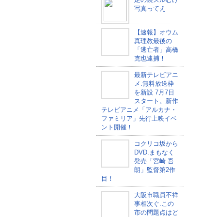
写真ってえ
【速報】オウム
真理教最後の
「逃亡者」高橋
克也逮捕！
最新テレビアニ
メ.無料放送枠
を新設 7月7日
スタート。新作
テレビアニメ「アルカナ・
ファミリア」先行上映イベ
ント開催！
コクリコ坂から
DVD.まもなく
発売「宮崎 吾
朗」監督第2作
目！
大阪市職員不祥
事相次ぐ.この
市の問題点はど