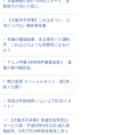
4.
京都地検の女8 7月5日スタート、名
取裕子の当たり役に。
5.
【大阪市不祥事】これはきつい、心
当たりのない最終催告書
6.
究極の職場放棄、名古屋市バス運転
手、これはどのような刑事罰になるの
か？
7.
アニメ声優.AKB48声優選抜者と「真
夏の夜の朗読会」
8.
剛力彩芽 スペシャルサイト・新CM
続々公開！
9.
浪花少年探偵団 いよいよ7月2日スタ
ート！
10.
【大阪市不祥事】浪速区役所窓口
サービス課・平成24年6月21日-個人情
報紛失、6月27日14時現在発見に至ら