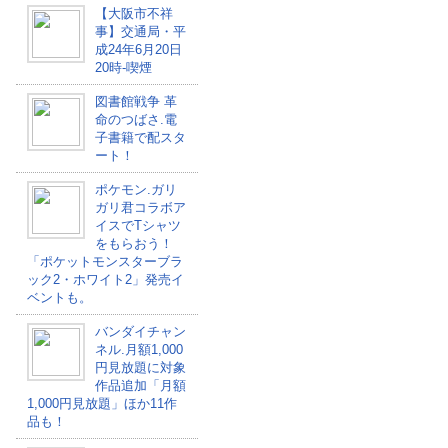
【大阪市不祥
事】交通局・平
成24年6月20日
20時-喫煙
図書館戦争 革
命のつばさ.電
子書籍で配スタ
ート！
ポケモン.ガリ
ガリ君コラボア
イスでTシャツ
をもらおう！
「ポケットモンスターブラ
ック2・ホワイト2」発売イ
ベントも。
バンダイチャン
ネル.月額1,000
円見放題に対象
作品追加「月額
1,000円見放題」ほか11作
品も！