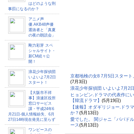
はどのような刑
事罰になるのか？
アニメ声
優.AKB48声優
選抜者と「真夏
の夜の朗読会」
剛力彩芽 スペ
シャルサイト・
新CM続々公
開！
浪花少年探偵団
京都地検の女8 7月5日スター
いよいよ7月2日
(7月3日)
スタート！
浪花少年探偵団 いよいよ7月2
【大阪市不祥
ヒョンビン.ドラマの代表作に
事】浪速区役所
【韓流ドラマ】
(5月19日)
窓口サービス
【速報】オダギリジョー.ドラ
課・平成24年6
か？
(5月13日)
月21日-個人情報紛失、6月
愛でした。 関ジャニ「パパドル
27日14時現在発見に至らず
ース
(5月13日)
ワンピースの