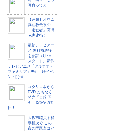
写真ってえ
【速報】オウム
真理教最後の
「逃亡者」高橋
克也逮捕！
最新テレビアニ
メ.無料放送枠
を新設 7月7日
スタート。新作
テレビアニメ「アルカナ・
ファミリア」先行上映イベ
ント開催！
コクリコ坂から
DVD.まもなく
発売「宮崎 吾
朗」監督第2作
目！
大阪市職員不祥
事相次ぐ.この
市の問題点はど