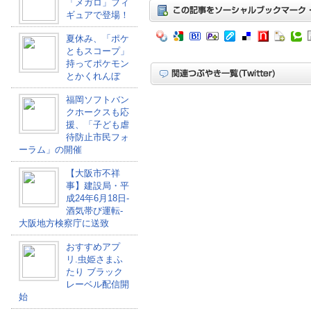
「メガロ」フィ
ギュアで登場！
夏休み、「ポケ
ともスコープ」
持ってポケモン
とかくれんぼ
福岡ソフトバン
クホークスも応
援、「子ども虐
待防止市民フォ
ーラム」の開催
【大阪市不祥
事】建設局・平
成24年6月18日-
酒気帯び運転-
大阪地方検察庁に送致
おすすめアプ
リ.虫姫さまふ
たり ブラック
レーベル配信開
始