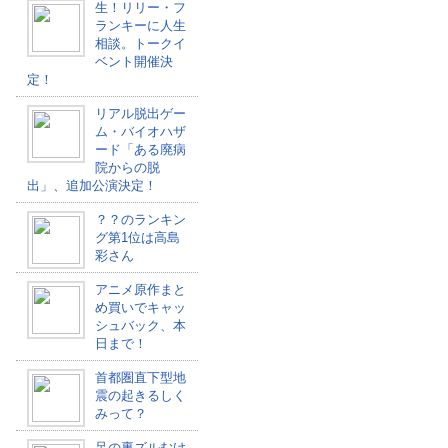
生！リリー・フ
ランキーに人生
相談。トークイ
ベント開催決
定！
リアル脱出ゲー
ム・バイオハザ
ード「ある廃病
院からの脱
出」、追加公演決定！
？？のランキン
グ第1位は高島
彩さん
アニメ原作まと
め買いでキャッ
シュバック、本
日まで！
首都圏直下型地
震の起きるしく
みって？
足の裏ズルむけ