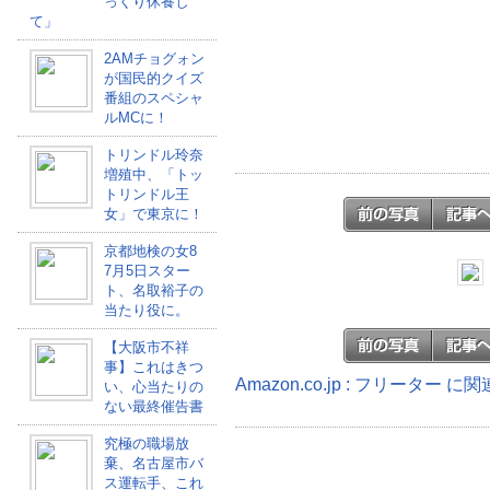
っくり休養し
て」
2AMチョグォン
が国民的クイズ
番組のスペシャ
ルMCに！
トリンドル玲奈
増殖中、「トッ
トリンドル王
女」で東京に！
京都地検の女8
7月5日スター
ト、名取裕子の
当たり役に。
【大阪市不祥
事】これはきつ
Amazon.co.jp : フリーター 
い、心当たりの
ない最終催告書
究極の職場放
棄、名古屋市バ
ス運転手、これ