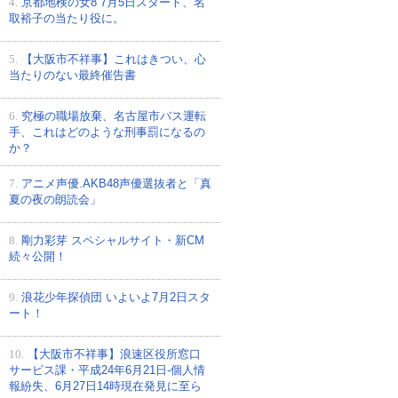
4.
京都地検の女8 7月5日スタート、名
取裕子の当たり役に。
5.
【大阪市不祥事】これはきつい、心
当たりのない最終催告書
6.
究極の職場放棄、名古屋市バス運転
手、これはどのような刑事罰になるの
か？
7.
アニメ声優.AKB48声優選抜者と「真
夏の夜の朗読会」
8.
剛力彩芽 スペシャルサイト・新CM
続々公開！
9.
浪花少年探偵団 いよいよ7月2日スタ
ート！
10.
【大阪市不祥事】浪速区役所窓口
サービス課・平成24年6月21日-個人情
報紛失、6月27日14時現在発見に至ら