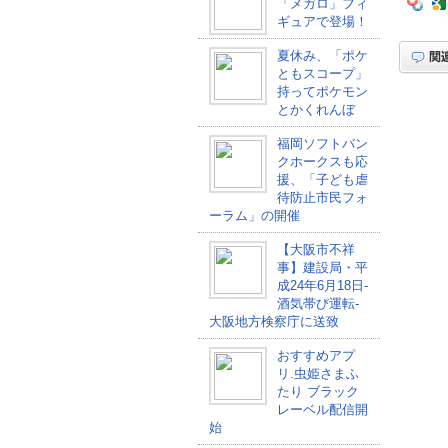
「メガロ」フィ
ギュアで登場！
夏休み、「ポケ
ともスコープ」
持ってポケモン
とかくれんぼ
福岡ソフトバン
クホークスも応
援、「子ども虐
待防止市民フォ
ーラム」の開催
【大阪市不祥
事】建設局・平
成24年6月18日-
酒気帯び運転-
大阪地方検察庁に送致
おすすめアプ
リ.虫姫さまふ
たり ブラック
レーベル配信開
始