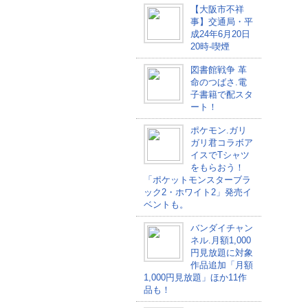
【大阪市不祥
事】交通局・平
成24年6月20日
20時-喫煙
図書館戦争 革
命のつばさ.電
子書籍で配スタ
ート！
ポケモン.ガリ
ガリ君コラボア
イスでTシャツ
をもらおう！
「ポケットモンスターブラ
ック2・ホワイト2」発売イ
ベントも。
バンダイチャン
ネル.月額1,000
円見放題に対象
作品追加「月額
1,000円見放題」ほか11作
品も！