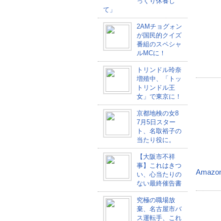
っくり休養し
て」
2AMチョグォン
が国民的クイズ
番組のスペシャ
ルMCに！
トリンドル玲奈
増殖中、「トッ
トリンドル王
女」で東京に！
京都地検の女8
7月5日スター
ト、名取裕子の
当たり役に。
【大阪市不祥
事】これはきつ
Amazo
い、心当たりの
ない最終催告書
究極の職場放
棄、名古屋市バ
ス運転手、これ