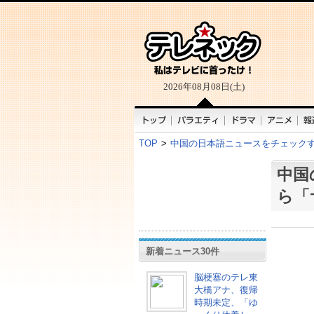
2026年08月08日(土)
TOP
>
中国の日本語ニュースをチェック
中国
ら「
新着ニュース30件
脳梗塞のテレ東
大橋アナ、復帰
時期未定、「ゆ