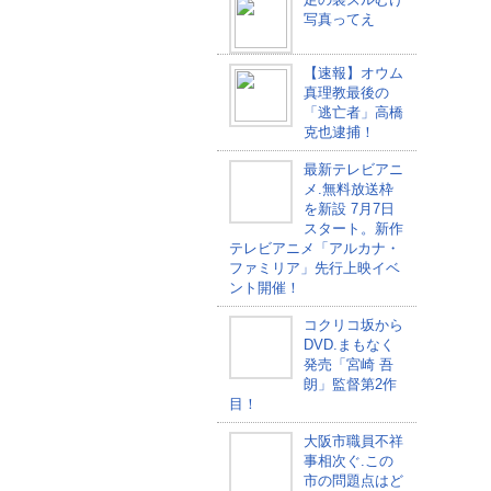
写真ってえ
【速報】オウム
真理教最後の
「逃亡者」高橋
克也逮捕！
最新テレビアニ
メ.無料放送枠
を新設 7月7日
スタート。新作
テレビアニメ「アルカナ・
ファミリア」先行上映イベ
ント開催！
コクリコ坂から
DVD.まもなく
発売「宮崎 吾
朗」監督第2作
目！
大阪市職員不祥
事相次ぐ.この
市の問題点はど