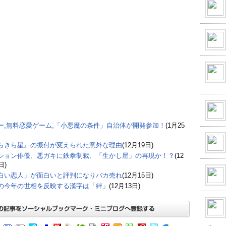
ー,無料恋愛ゲーム,「小悪魔の条件」自治体が開発参加！
(1月25
らきら星』の振付が変えられた意外な理由
(12月19日)
ション俳優、悪ガキに鉄拳制裁、「生かし屋」の再現か！？
(12
日)
白い恋人」が面白いと評判になりバカ売れ
(12月15日)
の今年の世相を反映する漢字は「絆」
(12月13日)