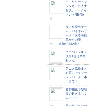
生！リリー・フ
ランキーに人生
相談。トークイ
ベント開催決
定！
リアル脱出ゲー
ム・バイオハザ
ード「ある廃病
院からの脱
出」、追加公演決定！
？？のランキン
グ第1位は高島
彩さん
アニメ原作まと
め買いでキャッ
シュバック、本
日まで！
首都圏直下型地
震の起きるしく
みって？
足の裏ズルむけ