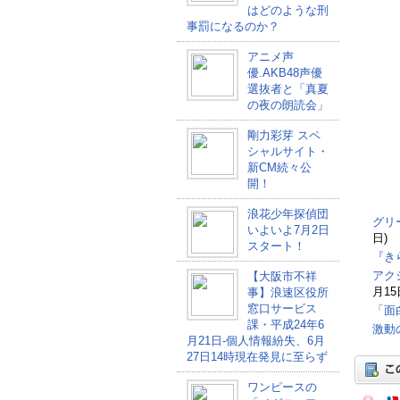
はどのような刑
事罰になるのか？
アニメ声
優.AKB48声優
選抜者と「真夏
の夜の朗読会」
剛力彩芽 スペ
シャルサイト・
新CM続々公
開！
浪花少年探偵団
グリ
いよいよ7月2日
日)
スタート！
『き
アク
【大阪市不祥
月15
事】浪速区役所
窓口サービス
「面
課・平成24年6
激動
月21日-個人情報紛失、6月
27日14時現在発見に至らず
ワンピースの