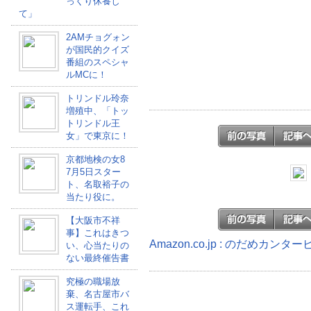
っくり休養し
て」
2AMチョグォン
が国民的クイズ
番組のスペシャ
ルMCに！
トリンドル玲奈
増殖中、「トッ
トリンドル王
女」で東京に！
京都地検の女8
7月5日スター
ト、名取裕子の
当たり役に。
【大阪市不祥
事】これはきつ
Amazon.co.jp : のだめカン
い、心当たりの
ない最終催告書
究極の職場放
棄、名古屋市バ
ス運転手、これ