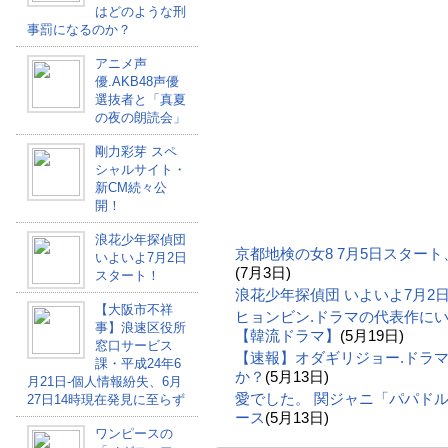
はどのような刑
事罰になるのか？
アニメ声
優.AKB48声優
選抜者と「真夏
の夜の朗読会」
剛力彩芽 スペ
シャルサイト・
新CM続々公
開！
浪花少年探偵団
京都地検の女8 7月5日スター
いよいよ7月2日
(7月3日)
スタート！
浪花少年探偵団 いよいよ7月2
【大阪市不祥
ヒョンビン.ドラマの代表作に
事】浪速区役所
【韓流ドラマ】
(5月19日)
窓口サービス
【速報】オダギリジョー.ドラ
課・平成24年6
か？
(5月13日)
月21日-個人情報紛失、6月
愛でした。 関ジャニ「パパドル
27日14時現在発見に至らず
ース
(5月13日)
ワンピースの