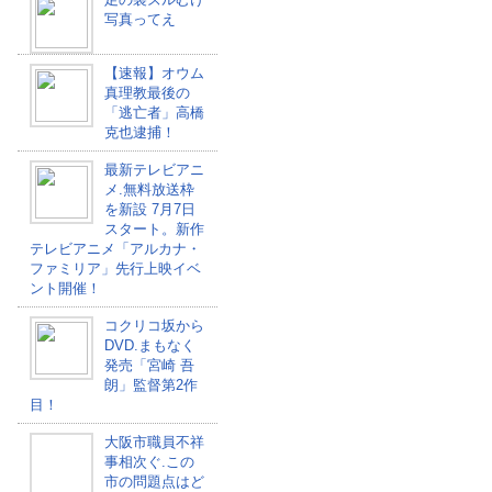
写真ってえ
【速報】オウム
真理教最後の
「逃亡者」高橋
克也逮捕！
最新テレビアニ
メ.無料放送枠
を新設 7月7日
スタート。新作
テレビアニメ「アルカナ・
ファミリア」先行上映イベ
ント開催！
コクリコ坂から
DVD.まもなく
発売「宮崎 吾
朗」監督第2作
目！
大阪市職員不祥
事相次ぐ.この
市の問題点はど