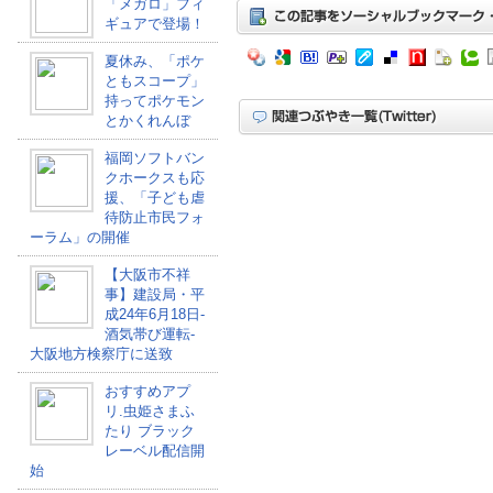
「メガロ」フィ
ギュアで登場！
夏休み、「ポケ
ともスコープ」
持ってポケモン
とかくれんぼ
福岡ソフトバン
クホークスも応
援、「子ども虐
待防止市民フォ
ーラム」の開催
【大阪市不祥
事】建設局・平
成24年6月18日-
酒気帯び運転-
大阪地方検察庁に送致
おすすめアプ
リ.虫姫さまふ
たり ブラック
レーベル配信開
始