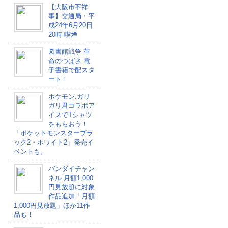
【大阪市不祥
事】交通局・平
成24年6月20日
20時-喫煙
図書館戦争 革
命のつばさ.電
子書籍で配スタ
ート！
ポケモン.ガリ
ガリ君コラボア
イスでTシャツ
をもらおう！
「ポケットモンスターブラ
ック2・ホワイト2」発売イ
ベントも。
バンダイチャン
ネル.月額1,000
円見放題に対象
作品追加「月額
1,000円見放題」ほか11作
品も！