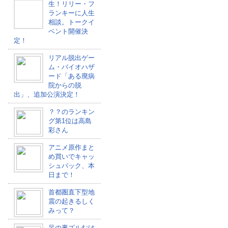
生！リリー・フ
ランキーに人生
相談。トークイ
ベント開催決
定！
リアル脱出ゲー
ム・バイオハザ
ード「ある廃病
院からの脱
出」、追加公演決定！
？？のランキン
グ第1位は高島
彩さん
アニメ原作まと
め買いでキャッ
シュバック、本
日まで！
首都圏直下型地
震の起きるしく
みって？
足の裏ズルむけ