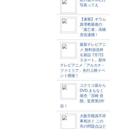
写真ってえ
【速報】オウム
真理教最後の
「逃亡者」高橋
克也逮捕！
最新テレビアニ
メ.無料放送枠
を新設 7月7日
スタート。新作
テレビアニメ「アルカナ・
ファミリア」先行上映イベ
ント開催！
コクリコ坂から
DVD.まもなく
発売「宮崎 吾
朗」監督第2作
目！
大阪市職員不祥
事相次ぐ.この
市の問題点はど