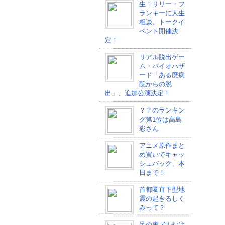
生！リリー・フ
ランキーに人生
相談。トークイ
ベント開催決
定！
リアル脱出ゲー
ム・バイオハザ
ード「ある廃病
院からの脱
出」、追加公演決定！
？？のランキン
グ第1位は高島
彩さん
アニメ原作まと
め買いでキャッ
シュバック、本
日まで！
首都圏直下型地
震の起きるしく
みって？
足の裏ズルむけ