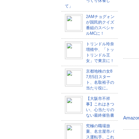
っくり休養し
て」
2AMチョグォン
が国民的クイズ
番組のスペシャ
ルMCに！
トリンドル玲奈
増殖中、「トッ
トリンドル王
女」で東京に！
京都地検の女8
7月5日スター
ト、名取裕子の
当たり役に。
【大阪市不祥
事】これはきつ
い、心当たりの
ない最終催告書
Amazo
究極の職場放
棄、名古屋市バ
ス運転手、これ