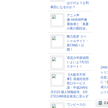
はどのような刑
事罰になるのか？
アニメ声
優.AKB48声優
選抜者と「真夏
の夜の朗読会」
剛力彩芽 スペ
シャルサイト・
新CM続々公
開！
浪花少年探偵団
いよいよ7月2日
スタート！
2A
トリ
【大阪市不祥
沢尻
事】浪速区役所
に！
窓口サービス
成人
課・平成24年6
月21日-個人情報紛失、6月
ふく
27日14時現在発見に至らず
ワンピースの