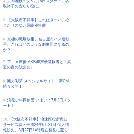
4.
京都地検の女8 7月5日スタート、名
取裕子の当たり役に。
5.
【大阪市不祥事】これはきつい、心
当たりのない最終催告書
6.
究極の職場放棄、名古屋市バス運転
手、これはどのような刑事罰になるの
か？
7.
アニメ声優.AKB48声優選抜者と「真
夏の夜の朗読会」
8.
剛力彩芽 スペシャルサイト・新CM
続々公開！
9.
浪花少年探偵団 いよいよ7月2日スタ
ート！
10.
【大阪市不祥事】浪速区役所窓口
サービス課・平成24年6月21日-個人情
報紛失、6月27日14時現在発見に至ら