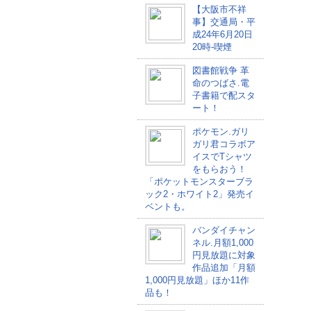
【大阪市不祥
事】交通局・平
成24年6月20日
20時-喫煙
図書館戦争 革
命のつばさ.電
子書籍で配スタ
ート！
ポケモン.ガリ
ガリ君コラボア
イスでTシャツ
をもらおう！
「ポケットモンスターブラ
ック2・ホワイト2」発売イ
ベントも。
バンダイチャン
ネル.月額1,000
円見放題に対象
作品追加「月額
1,000円見放題」ほか11作
品も！