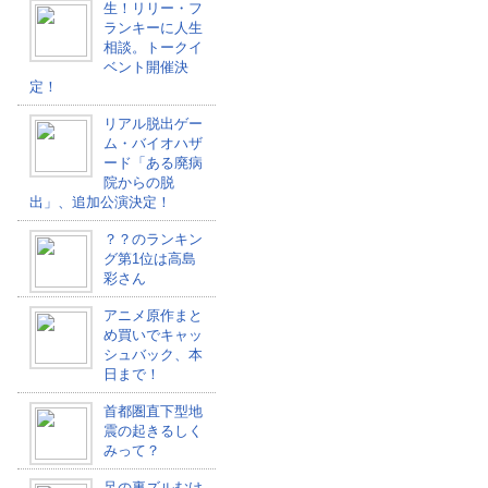
生！リリー・フ
ランキーに人生
相談。トークイ
ベント開催決
定！
リアル脱出ゲー
ム・バイオハザ
ード「ある廃病
院からの脱
出」、追加公演決定！
？？のランキン
グ第1位は高島
彩さん
アニメ原作まと
め買いでキャッ
シュバック、本
日まで！
首都圏直下型地
震の起きるしく
みって？
足の裏ズルむけ