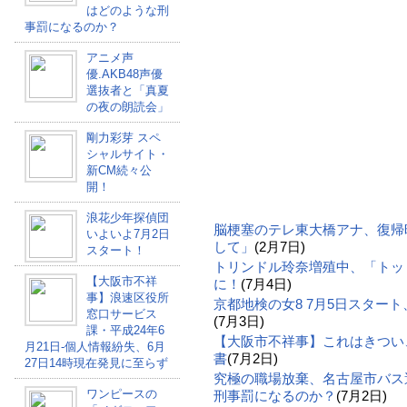
はどのような刑
事罰になるのか？
アニメ声
優.AKB48声優
選抜者と「真夏
の夜の朗読会」
剛力彩芽 スペ
シャルサイト・
新CM続々公
開！
浪花少年探偵団
脳梗塞のテレ東大橋アナ、復帰
いよいよ7月2日
して」
(2月7日)
スタート！
トリンドル玲奈増殖中、「トッ
【大阪市不祥
に！
(7月4日)
事】浪速区役所
京都地検の女8 7月5日スター
窓口サービス
(7月3日)
課・平成24年6
【大阪市不祥事】これはきつい
月21日-個人情報紛失、6月
書
(7月2日)
27日14時現在発見に至らず
究極の職場放棄、名古屋市バス
ワンピースの
刑事罰になるのか？
(7月2日)