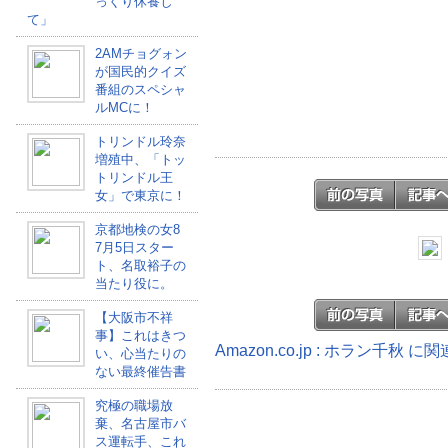
っくり休養し
て」
2AMチョグォン
が国民的クイズ
番組のスペシャ
ルMCに！
トリンドル玲奈
増殖中、「トッ
トリンドル王
女」で東京に！
京都地検の女8
7月5日スター
ト、名取裕子の
当たり役に。
【大阪市不祥
事】これはきつ
Amazon.co.jp : ホラン千秋 
い、心当たりの
ない最終催告書
究極の職場放
棄、名古屋市バ
ス運転手、これ