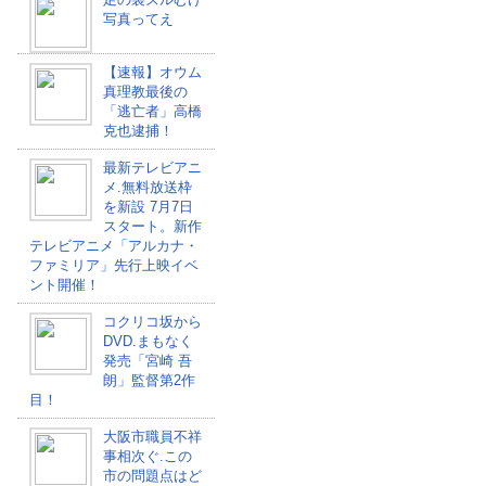
写真ってえ
【速報】オウム
真理教最後の
「逃亡者」高橋
克也逮捕！
最新テレビアニ
メ.無料放送枠
を新設 7月7日
スタート。新作
テレビアニメ「アルカナ・
ファミリア」先行上映イベ
ント開催！
コクリコ坂から
DVD.まもなく
発売「宮崎 吾
朗」監督第2作
目！
大阪市職員不祥
事相次ぐ.この
市の問題点はど