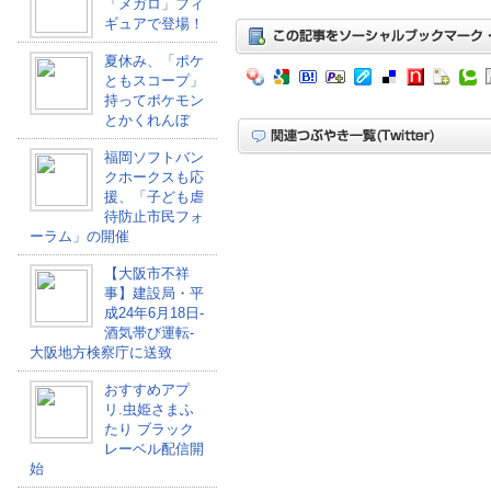
「メガロ」フィ
ギュアで登場！
夏休み、「ポケ
ともスコープ」
持ってポケモン
とかくれんぼ
福岡ソフトバン
クホークスも応
援、「子ども虐
待防止市民フォ
ーラム」の開催
【大阪市不祥
事】建設局・平
成24年6月18日-
酒気帯び運転-
大阪地方検察庁に送致
おすすめアプ
リ.虫姫さまふ
たり ブラック
レーベル配信開
始