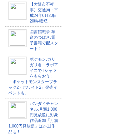
【大阪市不祥
事】交通局・平
成24年6月20日
20時-喫煙
図書館戦争 革
命のつばさ.電
子書籍で配スタ
ート！
ポケモン.ガリ
ガリ君コラボア
イスでTシャツ
をもらおう！
「ポケットモンスターブラ
ック2・ホワイト2」発売イ
ベントも。
バンダイチャン
ネル.月額1,000
円見放題に対象
作品追加「月額
1,000円見放題」ほか11作
品も！