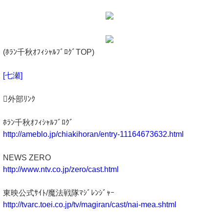
(ﾎﾗﾝ千秋ｵﾌｨｼｬﾙﾌﾞﾛｸﾞTOP)
[七瀬]
外部ﾘﾝｸ
ﾎﾗﾝ千秋ｵﾌｨｼｬﾙﾌﾞﾛｸﾞ
http://ameblo.jp/chiakihoran/entry-11164673632.html
NEWS ZERO
http://www.ntv.co.jp/zero/cast.html
東映公式ｻｲﾄ/魔法戦隊ﾏｼﾞﾚﾝｼﾞｬｰ
http://tvarc.toei.co.jp/tv/magiran/cast/nai-mea.shtml