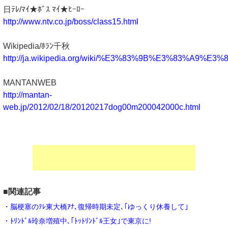
日ﾃﾚ/ﾏｲ★ﾎﾞｽ ﾏｲ★ﾋｰﾛｰ
http://www.ntv.co.jp/boss/class15.html
Wikipedia/ﾎﾗﾝ千秋
http://ja.wikipedia.org/wiki/%E3%83%9B%E3%83%A9
MANTANWEB
http://mantan-
web.jp/2012/02/18/20120217dog00m200042000c.html
■関連記事
・脳梗塞のﾃﾚ東大橋ｱﾅ､復帰時期未定､｢ゆっくり休養して｣
・ﾄﾘﾝﾄﾞﾙ玲奈増殖中､｢ﾄｯﾄﾘﾝﾄﾞﾙ王女｣で東京に!