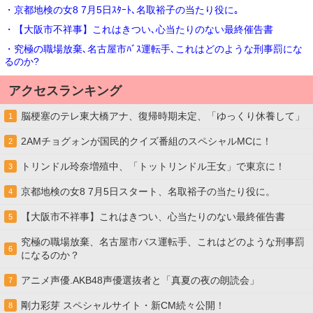
・京都地検の女8 7月5日ｽﾀｰﾄ､名取裕子の当たり役に｡
・【大阪市不祥事】これはきつい､心当たりのない最終催告書
・究極の職場放棄､名古屋市ﾊﾞｽ運転手､これはどのような刑事罰にな
るのか?
アクセスランキング
脳梗塞のテレ東大橋アナ、復帰時期未定、「ゆっくり休養して」
1
2AMチョグォンが国民的クイズ番組のスペシャルMCに！
2
トリンドル玲奈増殖中、「トットリンドル王女」で東京に！
3
京都地検の女8 7月5日スタート、名取裕子の当たり役に。
4
【大阪市不祥事】これはきつい、心当たりのない最終催告書
5
究極の職場放棄、名古屋市バス運転手、これはどのような刑事罰
6
になるのか？
アニメ声優.AKB48声優選抜者と「真夏の夜の朗読会」
7
剛力彩芽 スペシャルサイト・新CM続々公開！
8