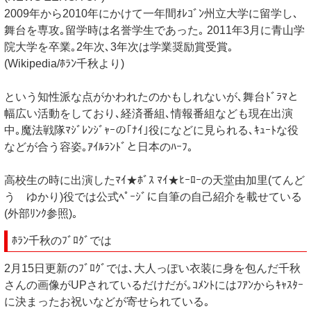
2009年から2010年にかけて一年間ｵﾚｺﾞﾝ州立大学に留学し､
舞台を専攻｡留学時は名誉学生であった｡ 2011年3月に青山学
院大学を卒業｡2年次､3年次は学業奨励賞受賞｡
(Wikipedia/ﾎﾗﾝ千秋より)
という知性派な点がかわれたのかもしれないが､舞台ﾄﾞﾗﾏと
幅広い活動をしており､経済番組､情報番組なども現在出演
中｡魔法戦隊ﾏｼﾞﾚﾝｼﾞｬｰの｢ﾅｲ｣役になどに見られる､ｷｭｰﾄな役
などが合う容姿｡ｱｲﾙﾗﾝﾄﾞと日本のﾊｰﾌ｡
高校生の時に出演したﾏｲ★ﾎﾞｽ ﾏｲ★ﾋｰﾛｰの天堂由加里(てんど
う ゆかり)役では公式ﾍﾟｰｼﾞに自筆の自己紹介を載せている
(外部ﾘﾝｸ参照)｡
ﾎﾗﾝ千秋のﾌﾞﾛｸﾞでは
2月15日更新のﾌﾞﾛｸﾞでは､大人っぽい衣装に身を包んだ千秋
さんの画像がUPされているだけだが｡ｺﾒﾝﾄにはﾌｱﾝからｷｬｽﾀｰ
に決まったお祝いなどが寄せられている｡