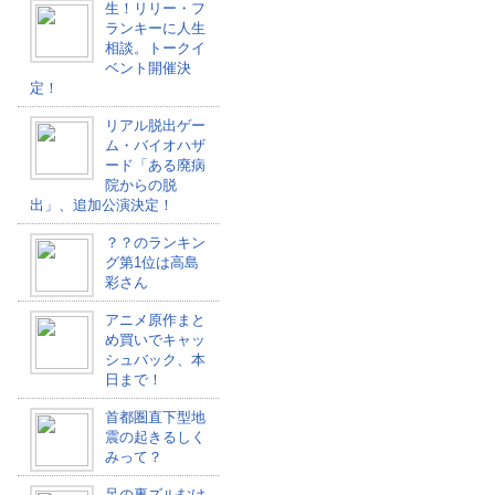
生！リリー・フ
ランキーに人生
相談。トークイ
ベント開催決
定！
リアル脱出ゲー
ム・バイオハザ
ード「ある廃病
院からの脱
出」、追加公演決定！
？？のランキン
グ第1位は高島
彩さん
アニメ原作まと
め買いでキャッ
シュバック、本
日まで！
首都圏直下型地
震の起きるしく
みって？
足の裏ズルむけ