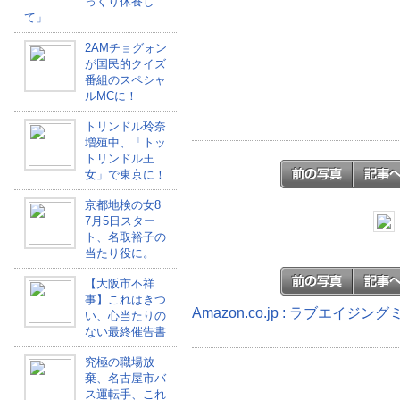
っくり休養し
て」
2AMチョグォン
が国民的クイズ
番組のスペシャ
ルMCに！
トリンドル玲奈
増殖中、「トッ
トリンドル王
女」で東京に！
京都地検の女8
7月5日スター
ト、名取裕子の
当たり役に。
【大阪市不祥
事】これはきつ
Amazon.co.jp : ラブエイジ
い、心当たりの
ない最終催告書
究極の職場放
棄、名古屋市バ
ス運転手、これ