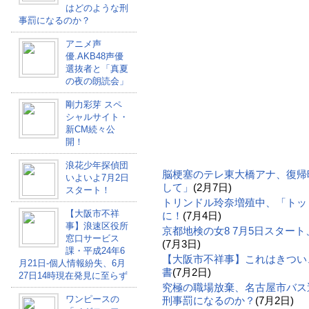
はどのような刑
事罰になるのか？
アニメ声
優.AKB48声優
選抜者と「真夏
の夜の朗読会」
剛力彩芽 スペ
シャルサイト・
新CM続々公
開！
浪花少年探偵団
脳梗塞のテレ東大橋アナ、復帰
いよいよ7月2日
して」
(2月7日)
スタート！
トリンドル玲奈増殖中、「トッ
【大阪市不祥
に！
(7月4日)
事】浪速区役所
京都地検の女8 7月5日スター
窓口サービス
(7月3日)
課・平成24年6
【大阪市不祥事】これはきつい
月21日-個人情報紛失、6月
書
(7月2日)
27日14時現在発見に至らず
究極の職場放棄、名古屋市バス
ワンピースの
刑事罰になるのか？
(7月2日)