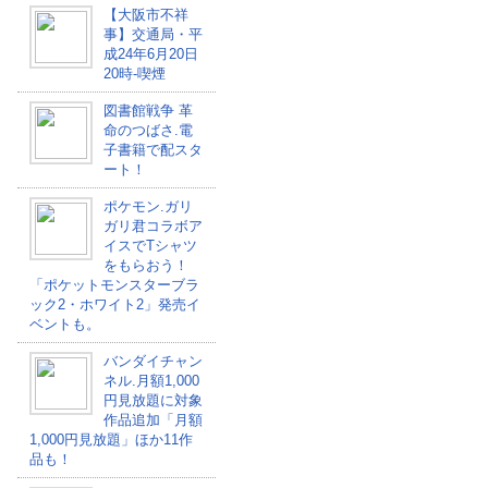
【大阪市不祥
事】交通局・平
成24年6月20日
20時-喫煙
図書館戦争 革
命のつばさ.電
子書籍で配スタ
ート！
ポケモン.ガリ
ガリ君コラボア
イスでTシャツ
をもらおう！
「ポケットモンスターブラ
ック2・ホワイト2」発売イ
ベントも。
バンダイチャン
ネル.月額1,000
円見放題に対象
作品追加「月額
1,000円見放題」ほか11作
品も！