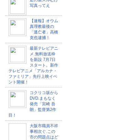
写真ってえ
【速報】オウム
真理教最後の
「逃亡者」高橋
克也逮捕！
最新テレビアニ
メ.無料放送枠
を新設 7月7日
スタート。新作
テレビアニメ「アルカナ・
ファミリア」先行上映イベ
ント開催！
コクリコ坂から
DVD.まもなく
発売「宮崎 吾
朗」監督第2作
目！
大阪市職員不祥
事相次ぐ.この
市の問題点はど