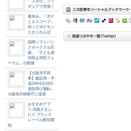
「メガロ」フィ
ギュアで登場！
夏休み、「ポケ
ともスコープ」
持ってポケモン
とかくれんぼ
福岡ソフトバン
クホークスも応
援、「子ども虐
待防止市民フォ
ーラム」の開催
【大阪市不祥
事】建設局・平
成24年6月18日-
酒気帯び運転-
大阪地方検察庁に送致
おすすめアプ
リ.虫姫さまふ
たり ブラック
レーベル配信開
始